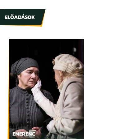
ELŐADÁSOK
EMERENC