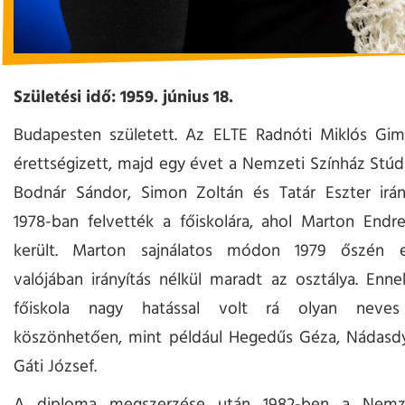
Születési idő: 1959. június 18.
Budapesten született. Az ELTE Radnóti Miklós Gi
érettségizett, majd egy évet a Nemzeti Színház Stúd
Bodnár Sándor, Simon Zoltán és Tatár Eszter irány
1978-ban felvették a főiskolára, ahol Marton Endr
került. Marton sajnálatos módon 1979 őszén e
valójában irányítás nélkül maradt az osztálya. Enne
főiskola nagy hatással volt rá olyan neves 
köszönhetően, mint például Hegedűs Géza, Nádasd
Gáti József.