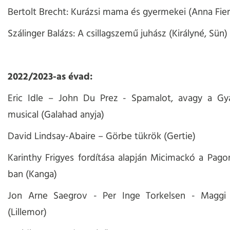
Bertolt Brecht: Kurázsi mama és gyermekei (Anna Fier
Szálinger Balázs: A csillagszemű juhász (Királyné, Sün)
2022/2023-as évad:
Eric Idle – John Du Prez - Spamalot, avagy a Gy
musical (Galahad anyja)
David Lindsay-Abaire – Görbe tükrök (Gertie)
Karinthy Frigyes fordítása alapján Micimackó a Pago
ban (Kanga)
Jon Arne Saegrov - Per Inge Torkelsen - Maggi 
(Lillemor)