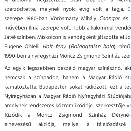
A diploma megszerzése után 1982-ben a Nemze
szerződtette, melynek nyolc évig volt a tagja. El
szerepe 1980-ban Vörösmarty Mihály
Csongor és 
művében Ilma szerepe volt. Több alkalommal vendég
Játékszínben. Miskolcon is vendégként játszotta el Jo
Eugene O'Neill
Holt fény
(
Boldogtalan hold
) című
1990-ben a nyíregyházi Móricz Zsigmond Színház szer
Az egyik legszebben beszélő magyar színésznő, aki
nemcsak a színpadon, hanem a Magyar Rádió stú
kamatoztatta. Budapesten sokat rádiózott, ezt a t
Nyíregyházán a Magyar Rádió Nyíregyházi Stúdiójába
amelynek rendszeres közreműködője, szerkesztője v
fűződik a Móricz Zsigmond Színház Déryné-
elnevezésű akciója, mellyel a tájelőadások 