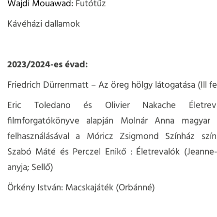
Wajdi Mouawad:
Futótűz
Kávéházi dallamok
2023/2024-es évad:
Friedrich Dürrenmatt – Az öreg hölgy látogatása (Ill f
Eric Toledano és Olivier Nakache Életrev
filmforgatókönyve alapján Molnár Anna magyar
felhasználásával a Móricz Zsigmond Színház színp
Szabó Máté és Perczel Enikő : Életrevalók (Jeanne-
anyja; Sellő)
Örkény István: Macskajáték (Orbánné)