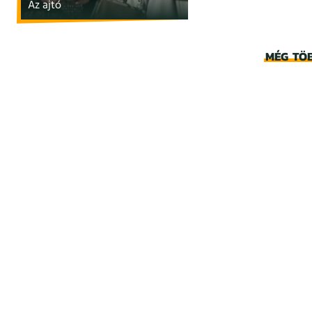
Az ajtó
MÉG TÖ
ANFISZA
Három nővér