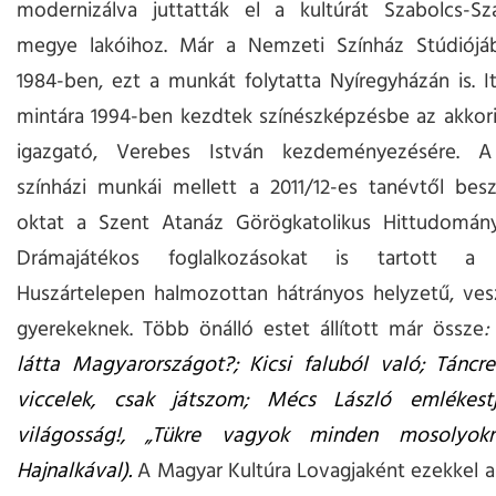
modernizálva juttatták el a kultúrát Szabolcs-Sz
megye lakóihoz. Már a Nemzeti Színház Stúdiójáb
1984-ben, ezt a munkát folytatta Nyíregyházán is. I
mintára 1994-ben kezdtek színészképzésbe az akkori
igazgató, Verebes István kezdeményezésére. 
színházi munkái mellett a 2011/12-es tanévtől bes
oktat a Szent Atanáz Görögkatolikus Hittudományi
Drámajátékos foglalkozásokat is tartott a n
Huszártelepen halmozottan hátrányos helyzetű, ves
gyerekeknek. Több önálló estet állított már össze
:
látta Magyarországot?; Kicsi faluból való; Táncr
viccelek, csak játszom; Mécs László emlékest
világosság!, „Tükre vagyok minden mosolyokn
Hajnalkával).
A Magyar Kultúra Lovagjaként ezekkel 