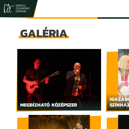
JEGY- ÉS BÉRLETVÁSÁRLÁS
ELŐADÁSOK
GALÉRIA
IGAZÁB
MEGBÍZHATÓ KÖZÉPSZER
SZÍNHÁ