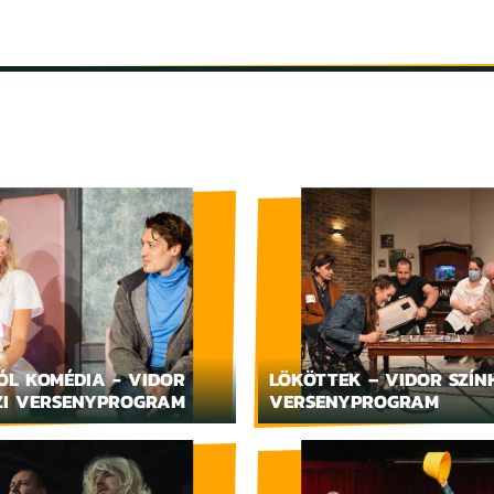
INFORMÁCIÓK
SZÍNHÁZ
TÁRSULAT
GALÉRIA
ÓL KOMÉDIA - VIDOR
LÖKÖTTEK – VIDOR SZÍN
ZI VERSENYPROGRAM
VERSENYPROGRAM