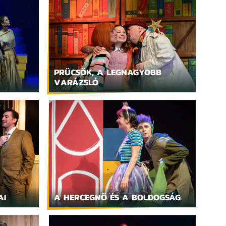
PRÜCSÖK, A LEGNAGYOBB
VARÁZSLÓ
A!
A HERCEGNŐ ÉS A BOLDOGSÁG