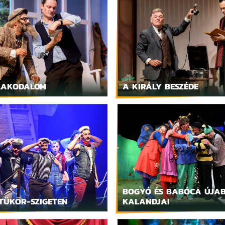
LAKODALOM
A KIRÁLY BESZÉDE
BOGYÓ ÉS BABÓCA ÚJA
 TÜKÖR-SZIGETEN
KALANDJAI