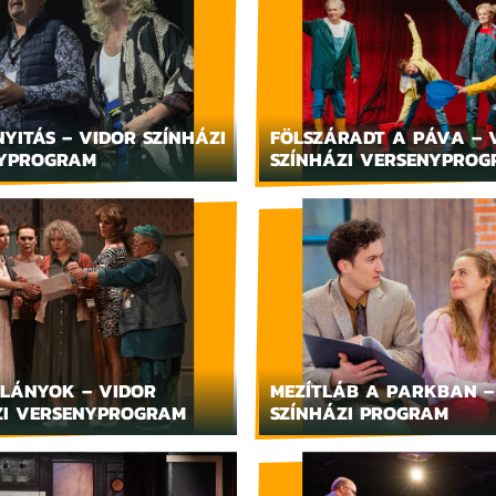
NYITÁS – VIDOR SZÍNHÁZI
FÖLSZÁRADT A PÁVA – 
YPROGRAM
SZÍNHÁZI VERSENYPRO
LÁNYOK – VIDOR
MEZÍTLÁB A PARKBAN –
ZI VERSENYPROGRAM
SZÍNHÁZI PROGRAM