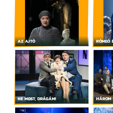
AZ AJTÓ
RÓMEÓ É
NE MOST, DRÁGÁM!
HÁROM