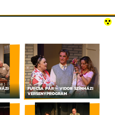
RÓZSAKERT SZABADTÉRI SZÍNPAD
KAPCSOLAT
EN
HÁZI
FURCSA PÁR – VIDOR SZÍNHÁZI
VERSENYPROGRAM