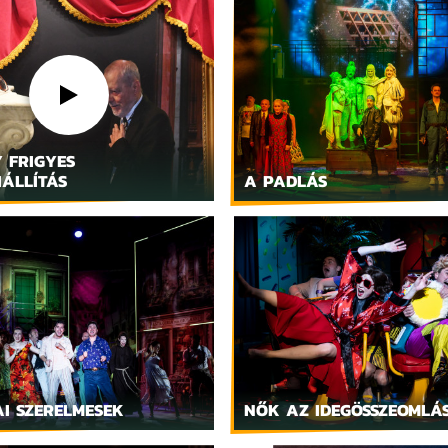
 FRIGYES
ÁLLÍTÁS
A PADLÁS
I SZERELMESEK
NŐK AZ IDEGÖSSZEOMLÁS