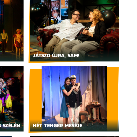
JÁTSZD ÚJRA, SAM!
 SZÉLÉN
HÉT TENGER MESÉJE