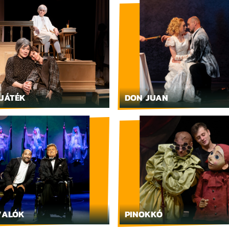
JÁTÉK
DON JUAN
VALÓK
PINOKKÓ