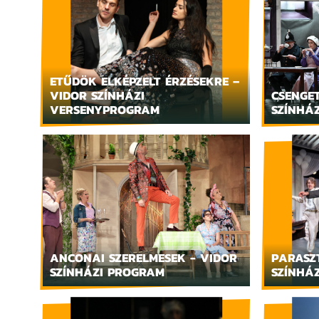
ETŰDÖK ELKÉPZELT ÉRZÉSEKRE –
VIDOR SZÍNHÁZI
CSENGET
VERSENYPROGRAM
SZÍNHÁ
ANCONAI SZERELMESEK - VIDOR
PARASZ
SZÍNHÁZI PROGRAM
SZÍNHÁ