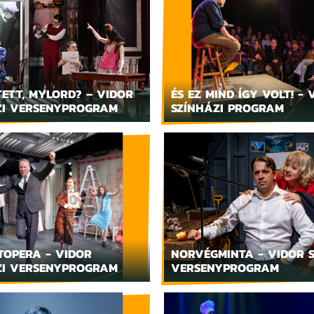
ETT, MYLORD? – VIDOR
ÉS EZ MIND ÍGY VOLT! - 
ZI VERSENYPROGRAM
SZÍNHÁZI PROGRAM
TOPERA - VIDOR
NORVÉGMINTA - VIDOR S
ZI VERSENYPROGRAM
VERSENYPROGRAM