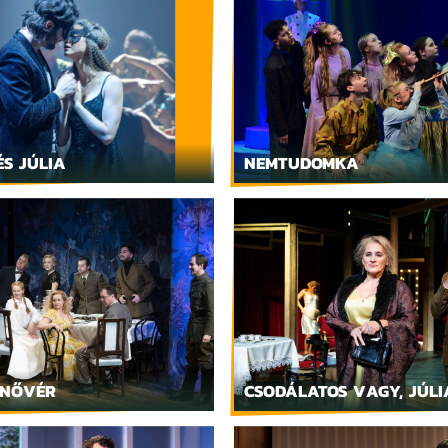
S JÚLIA
NEMTUDOMKA
 NŐVÉR
CSODÁLATOS VAGY, JÚLI