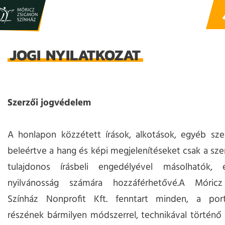
JOGI NYILATKOZAT
Szerzői jogvédelem
A honlapon közzétett írások, alkotások, egyéb sze
beleértve a hang és képi megjelenítéseket csak a szer
tulajdonos írásbeli engedélyével másolhatók,
nyilvánosság számára hozzáférhetővé.A Móric
Színház Nonprofit Kft. fenntart minden, a por
részének bármilyen módszerrel, technikával történő