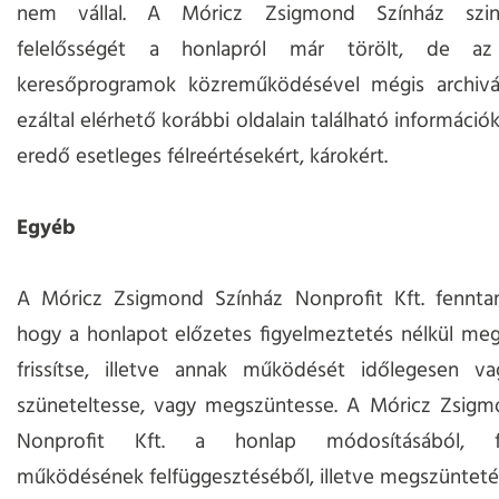
nem vállal. A Móricz Zsigmond Színház szint
felelősségét a honlapról már törölt, de az 
keresőprogramok közreműködésével mégis archiválá
ezáltal elérhető korábbi oldalain található információ
eredő esetleges félreértésekért, károkért.
Egyéb
A Móricz Zsigmond Színház Nonprofit Kft. fenntart
hogy a honlapot előzetes figyelmeztetés nélkül meg
frissítse, illetve annak működését időlegesen va
szüneteltesse, vagy megszüntesse. A Móricz Zsigm
Nonprofit Kft. a honlap módosításából, fris
működésének felfüggesztéséből, illetve megszüntet