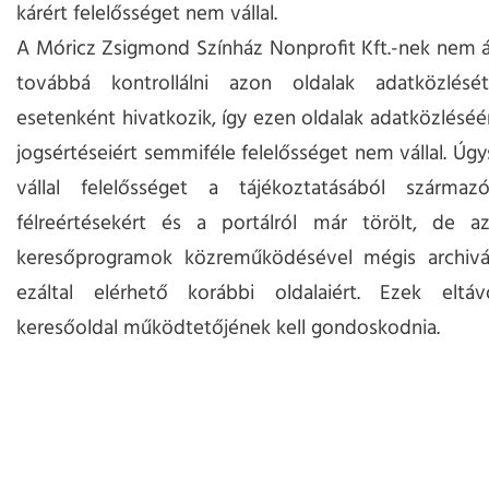
kárért felelősséget nem vállal.
A Móricz Zsigmond Színház Nonprofit Kft.-nek nem 
továbbá kontrollálni azon oldalak adatközlésé
esetenként hivatkozik, így ezen oldalak adatközléséér
jogsértéseiért semmiféle felelősséget nem vállal. Úg
vállal felelősséget a tájékoztatásából származ
félreértésekért és a portálról már törölt, de az
keresőprogramok közreműködésével mégis archiválá
ezáltal elérhető korábbi oldalaiért. Ezek eltávo
keresőoldal működtetőjének kell gondoskodnia.