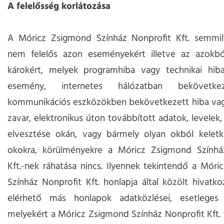
A felelősség korlátozása
A Móricz Zsigmond Színház Nonprofit Kft. semm
nem felelős azon eseményekért illetve az azokbó
károkért, melyek programhiba vagy technikai hiba
esemény, internetes hálózatban bekövetke
kommunikációs eszközökben bekövetkezett hiba va
zavar, elektronikus úton továbbított adatok, levelek,
elvesztése okán, vagy bármely olyan okból keletk
okokra, körülményekre a Móricz Zsigmond Színhá
Kft.-nek ráhatása nincs. Ilyennek tekintendő a Mór
Színház Nonprofit Kft. honlapja által közölt hivatk
elérhető más honlapok adatközlései, esetleges j
melyekért a Móricz Zsigmond Színház Nonprofit Kft. 