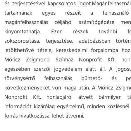
és terjesztésével kapcsolatos jogot.Magánfelhasznál
tartalmának egyes részeit a felhasználó 
magánfelhasználás céljából számítógépére men
kinyomtathatja. Ezen részek további felh
sokszorosítása, terjesztése, adatbázisban történ
letölthetővé tétele, kereskedelmi forgalomba hoza
Móricz Zsigmond Színház Nonprofit Kft. honla
egészében szerzői jogvédelem alatt áll. A jogosu
törvénysértő felhasználás büntető- és po
következményeket von maga után. A Móricz Zsigm
Nonprofit Kft. honlapjáról átvett bármilyen táj
információt kizárólag egyértelmű, minden közlésnél 
forrás hivatkozással lehet átvenni.