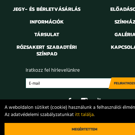
JEGY- ÉS BÉRLETVÁSÁRLÁS
ELŐADÁS
INFORMÁCIÓK
SZÍNHÁ
TÁRSULAT
GALÉRI
RÓZSAKERT SZABADTÉRI
KAPCSOL
SZÍNPAD
Iratkozz fel hírlevelünkre
FELIRATKOZ
A weboldalon sütiket (cookie) használunk a felhasználói élmény
Az adatvédelemi szabályzatunkat
itt találja
.
Adatvédelem
Jogi nyilatkozat
Projektek
Közérdekű
© 2021. Móricz Zsigmond Színház
MEGÉRTETTEM