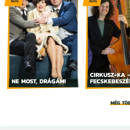
AUG
AUG
CIRKUSZ-KA 
NE MOST, DRÁGÁM!
FECSKEBESZÉ
MÉG TÖ