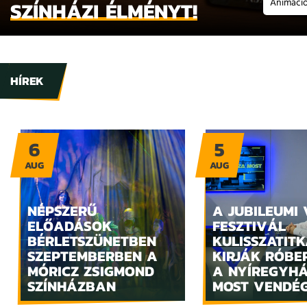
Animáció
SZÍNHÁZI ÉLMÉNYT!
HÍREK
6
5
AUG
AUG
NÉPSZERŰ
A JUBILEUMI
ELŐADÁSOK
FESZTIVÁL
BÉRLETSZÜNETBEN
KULISSZATITK
SZEPTEMBERBEN A
KIRJÁK RÓBE
MÓRICZ ZSIGMOND
A NYÍREGYH
SZÍNHÁZBAN
MOST VENDÉ