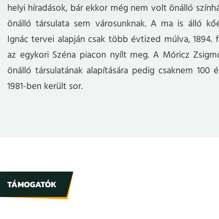
helyi híradások, bár ekkor még nem volt önálló szính
önálló társulata sem városunknak. A ma is álló kő
Ignác tervei alapján csak több évtized múlva, 1894. f
az egykori Széna piacon nyílt meg. A Móricz Zsigm
önálló társulatának alapítására pedig csaknem 100 év
1981-ben került sor.
TÁMOGATÓK