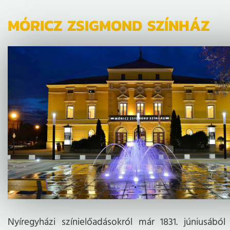
MÓRICZ ZSIGMOND SZÍNHÁZ
Nyíregyházi színielőadásokról már 1831. júniusábó