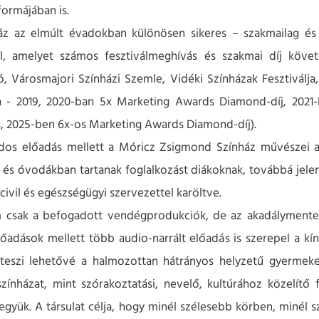
formájában is.
 az elmúlt évadokban különösen sikeres – szakmailag és 
, amelyet számos fesztiválmeghívás és szakmai díj követ
, Városmajori Színházi Szemle, Vidéki Színházak Fesztiválja,
sa - 2019, 2020-ban 5x Marketing Awards Diamond-díj, 2021-
, 2025-ben 6x-os Marketing Awards Diamond-díj).
os előadás mellett a Móricz Zsigmond Színház művészei a
és óvodákban tartanak foglalkozást diákoknak, továbbá jelen
 civil és egészségügyi szervezettel karöltve.
m csak a befogadott vendégprodukciók, de az akadálymentes
előadások mellett több audio-narrált előadás is szerepel a kí
eszi lehetővé a halmozottan hátrányos helyzetű gyermeke
színházat, mint szórakoztatási, nevelő, kultúrához közelít
együk. A társulat célja, hogy minél szélesebb körben, minél s