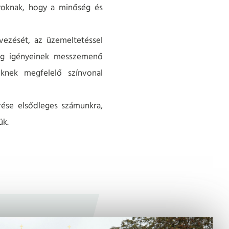
gyoknak, hogy a minőség és
vezését, az üzemeltetéssel
ség igényeinek messzemenő
eknek megfelelő színvonal
rése elsődleges számunkra,
ük.