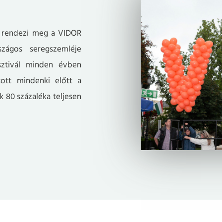
l rendezi meg a VIDOR
zágos seregszemléje
ztivál minden évben
tott mindenki előtt a
k 80 százaléka teljesen