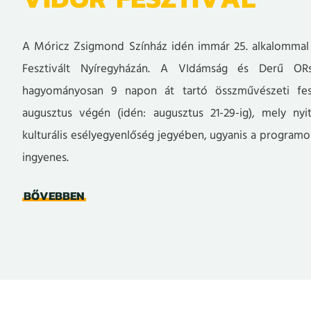
A Móricz Zsigmond Színház idén immár 25. alkalomma
Fesztivált Nyíregyházán. A VIdámság és Derű ORs
hagyományosan 9 napon át tartó összművészeti fes
augusztus végén (idén: augusztus 21-29-ig), mely nyi
kulturális esélyegyenlőség jegyében, ugyanis a programo
ingyenes.
BŐVEBBEN