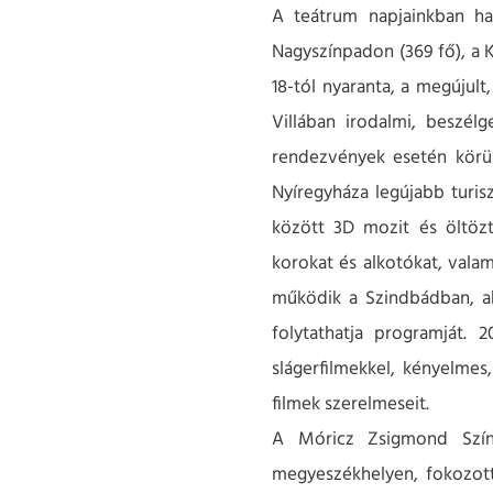
A teátrum napjainkban ha
Nagyszínpadon (369 fő), a K
18-tól nyaranta, a megújul
Villában irodalmi, beszél
rendezvények esetén körül
Nyíregyháza legújabb turis
között 3D mozit és öltözt
korokat és alkotókat, vala
működik a Szindbádban, aho
folytathatja programját.
slágerfilmekkel, kényelmes,
filmek szerelmeseit.
A Móricz Zsigmond Szín
megyeszékhelyen, fokozott 