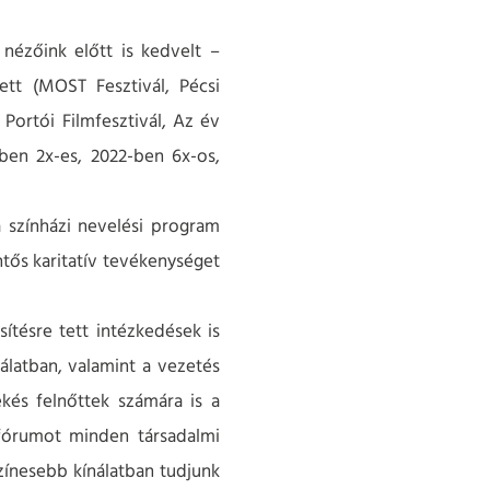
nézőink előtt is kedvelt –
ett (MOST Fesztivál, Pécsi
 Portói Filmfesztivál, Az év
ben 2x-es, 2022-ben 6x-os,
 színházi nevelési program
tős karitatív tevékenységet
ítésre tett intézkedések is
nálatban, valamint a vezetés
kés felnőttek számára is a
ő fórumot minden társadalmi
zínesebb kínálatban tudjunk