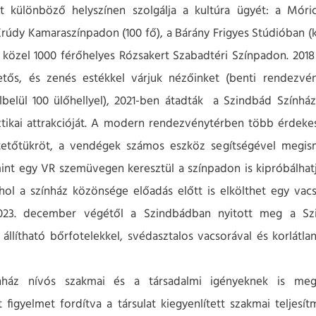
t különböző helyszínen szolgálja a kultúra ügyét: a Mór
rúdy Kamaraszínpadon (100 fő), a Bárány Frigyes Stúdióban (kö
t, közel 1000 férőhelyes Rózsakert Szabadtéri Színpadon. 201
getős, és zenés estékkel várjuk nézőinket (benti rendezvé
belül 100 ülőhellyel), 2021-ben átadták a Szindbád Színház
ztikai attrakcióját. A modern rendezvénytérben több érdekes
etőtükröt, a vendégek számos eszköz segítségével megism
mint egy VR szemüvegen keresztül a színpadon is kipróbálhat
l a színház közönsége előadás előtt is elkölthet egy vacso
 2023. december végétől a Szindbádban nyitott meg a S
 állítható bőrfotelekkel, svédasztalos vacsorával és korlátla
ház nívós szakmai és a társadalmi igényeknek is megf
figyelmet fordítva a társulat kiegyenlített szakmai teljes