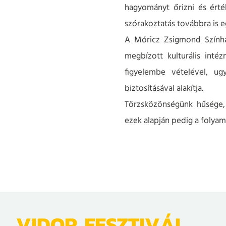
hagyományt őrizni és érté
szórakoztatás továbbra is 
A Móricz Zsigmond Színház
megbízott kulturális int
figyelembe vételével, ug
biztosításával alakítja.
Törzsközönségünk hűsége, 
ezek alapján pedig a folyam
VIDOR FESZTIVÁL