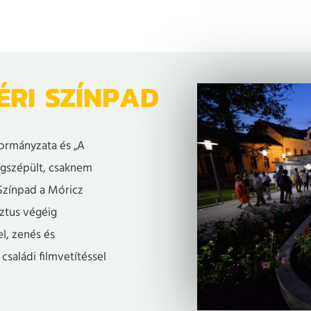
RI SZÍNPAD
ormányzata és „A
gszépült, csaknem
Színpad a Móricz
ztus végéig
l, zenés és
családi filmvetítéssel