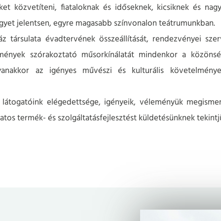
ket közvetíteni, fiataloknak és időseknek, kicsiknek és na
egyet jelentsen, egyre magasabb színvonalon teátrumunkban.
 társulata évadtervének összeállítását, rendezvényei szer
ézmények szórakoztató műsorkínálatát mindenkor a közön
yanakkor az igényes művészi és kulturális követelmény
látogatóink elégedettsége, igényeik, véleményük megisme
atos termék- és szolgáltatásfejlesztést küldetésünknek tekintj