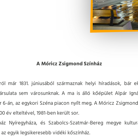
A Móricz Zsigmond Színház
król már 1831. júniusából származnak helyi híradások, bár
ársulata sem városunknak. A ma is álló kőépület Alpár Ign
r 6-án, az egykori Széna piacon nyílt meg. A Móricz Zsigmond
0 év elteltével, 1981-ben került sor.
z Nyíregyháza, és Szabolcs-Szatmár-Bereg megye kultur
 az egyik legsikeresebb vidéki kőszínház.