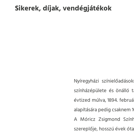
Sikerek, díjak, vendégjátékok
Nyíregyházi színielőadáso
színházépülete és önálló t
évtized múlva, 1894. februá
alapítására pedig csaknem 10
A Móricz Zsigmond Színhá
szereplője, hosszú évek óta