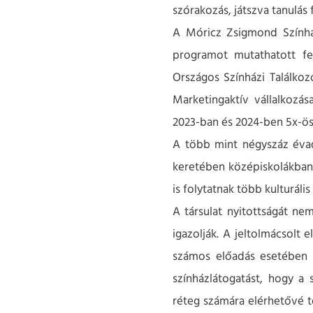
szórakozás, játszva tanulás 
A Móricz Zsigmond Színház
programot mutathatott fel
Országos Színházi Találkozó
Marketingaktív vállalkozá
2023-ban és 2024-ben 5x-ös
A több mint négyszáz évad
keretében középiskolákban 
is folytatnak több kulturális
A társulat nyitottságát ne
igazolják. A jeltolmácsolt 
számos előadás esetében t
színházlátogatást, hogy a 
réteg számára elérhetővé t