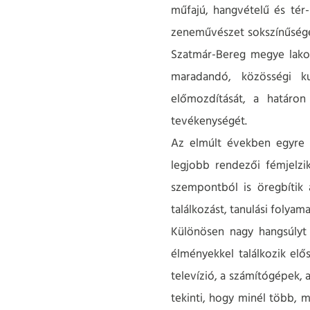
műfajú, hangvételű és tér-
zeneművészet sokszínűségén
Szatmár-Bereg megye lakoss
maradandó, közösségi ku
előmozdítását, a határon
tevékenységét.
Az elmúlt években egyre é
legjobb rendezői fémjelzi
szempontból is öregbítik a
találkozást, tanulási folyam
Különösen nagy hangsúlyt 
élményekkel találkozik elő
televízió, a számítógépek, 
tekinti, hogy minél több, 