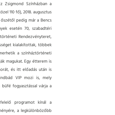
icz Zsigmond Színházban a
zel 110 fő), 2018. augusztus
8 őszétől pedig már a Bencs
nyek esetén 70, szabadtéri
történeti Rendezvényteret,
séget kialakítottak, többek
erhetik a színháztörténeti
ják magukat. Egy étterem is
rát, és itt előadás után is
zindbád VIP mozi is, mely
n büfé fogyasztással várja a
elelő programot kínál a
ítményére, a legkülönbözőbb