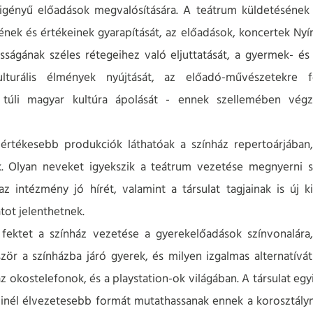
igényű előadások megvalósítására. A teátrum küldetésének t
ek és értékeinek gyarapítását, az előadások, koncertek Nyí
ágának széles rétegeihez való eljuttatását, a gyermek- és 
lturális élmények nyújtását, az előadó-művészetekre
 túli magyar kultúra ápolását - ennek szellemében végz
rtékesebb produkciók láthatóak a színház repertoárjában
k. Olyan neveket igyekszik a teátrum vezetése megnyerni s
z intézmény jó hírét, valamint a társulat tagjainak is új k
atot jelenthetnek.
fektet a színház vezetése a gyerekelőadások színvonalára
ször a színházba járó gyerek, és milyen izgalmas alternatívá
az okostelefonok, és a playstation-ok világában. A társulat eg
minél élvezetesebb formát mutathassanak ennek a korosztályn