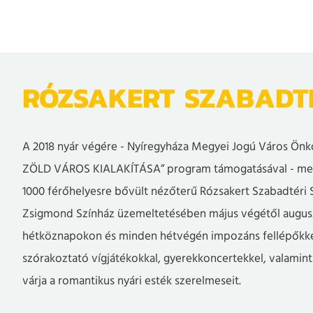
RÓZSAKERT SZABADTÉ
A 2018 nyár végére - Nyíregyháza Megyei Jogú Város Önk
ZÖLD VÁROS KIALAKÍTÁSA” program támogatásával - me
1000 férőhelyesre bővült nézőterű Rózsakert Szabadtéri 
Zsigmond Színház üzemeltetésében május végétől augus
hétköznapokon és minden hétvégén impozáns fellépőkke
szórakoztató vígjátékokkal, gyerekkoncertekkel, valamint 
várja a romantikus nyári esték szerelmeseit.