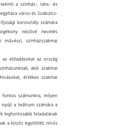
ekinti a színház-, tánc- és
regyháza város és Szabolcs-
ifjúsági korosztály számára
 fogékony nézővé nevelés
i művészi, színházszakmai
, az előadásokat az ország
zínházunknak, akik szakmai
ihívásokat, értékes szakmai
, fontos számunkra, milyen
t nyújt a teátrum számára a
yik legfontosabb feladatának
ak a közös együttlét, nívós