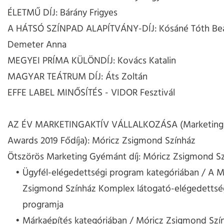
ÉLETMŰ DÍJ: Bárány Frigyes
A HÁTSÓ SZÍNPAD ALAPÍTVÁNY-DÍJ: Kósáné Tóth Beá
Demeter Anna
MEGYEI PRÍMA KÜLÖNDÍJ: Kovács Katalin
MAGYAR TEÁTRUM DÍJ: Áts Zoltán
EFFE LABEL MINŐSÍTÉS - VIDOR Fesztivál
AZ ÉV MARKETINGAKTÍV VÁLLALKOZÁSA (Marketing
Awards 2019 Fődíja): Móricz Zsigmond Színház
Ötszörös Marketing Gyémánt díj: Móricz Zsigmond S
Ügyfél-elégedettségi program kategóriában / A M
Zsigmond Színház Komplex látogató-elégedettsé
programja
Márkaépítés kategóriában / Móricz Zsigmond Szín