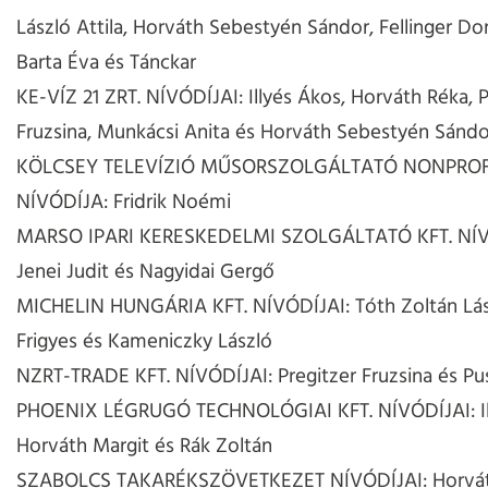
László Attila, Horváth Sebestyén Sándor, Fellinger D
Barta Éva és Tánckar
KE-VÍZ 21 ZRT. NÍVÓDÍJAI: Illyés Ákos, Horváth Réka, P
Fruzsina, Munkácsi Anita és Horváth Sebestyén Sándo
KÖLCSEY TELEVÍZIÓ MŰSORSZOLGÁLTATÓ NONPROFI
NÍVÓDÍJA: Fridrik Noémi
MARSO IPARI KERESKEDELMI SZOLGÁLTATÓ KFT. NÍV
Jenei Judit és Nagyidai Gergő
MICHELIN HUNGÁRIA KFT. NÍVÓDÍJAI: Tóth Zoltán Lás
Frigyes és Kameniczky László
NZRT-TRADE KFT. NÍVÓDÍJAI: Pregitzer Fruzsina és Pu
PHOENIX LÉGRUGÓ TECHNOLÓGIAI KFT. NÍVÓDÍJAI: Il
Horváth Margit és Rák Zoltán
SZABOLCS TAKARÉKSZÖVETKEZET NÍVÓDÍJAI: Horváth