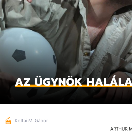
AZ ÜGYNÖK HALÁL
Koltai M. Gábor
ARTHUR M