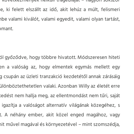
n, következmények nélküli tragédiáját – nagyon sokszor
ki felett elszállt az idő, akit lehúz a múlt, felismeri
 valami kiválót, valami egyedit, valami olyan tartást,
omant.
ról győződve, hogy többre hivatott. Módszeresen hiteti
ben a valóság az, hogy elmentek egymás mellett egy
 csupán az üzleti tranzakció kezdetétől annak zárásáig
önböztethetetlen valaki. Azonban Willy az életét erre
tkedést nem hallja meg, az ellentmondást nem tűri, saját
igazítja a valóságot alternatív világának közegéhez, s
át. A néhány ember, akit közel enged magához, vagy
, mit művel magával és környezetével – mint szomszédja,