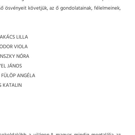
 ösvényeit követjük, az ő gondolatainak, félelmeinek,
TAKÁCS LILLA
 FODOR VIOLA
IÁNSZKY NÓRA
YEL JÁNOS
s: FÜLÖP ANGÉLA
S KATALIN