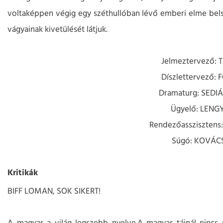
voltaképpen végig egy széthullóban lévő emberi elme belső
vágyainak kivetülését látjuk.
Jelmeztervező: 
Díszlettervező:
Dramaturg: SED
Ügyelő: LENG
Rendezőassziszten
Súgó: KOVÁC
Kritikák
BIFF LOMAN, SOK SIKERT!