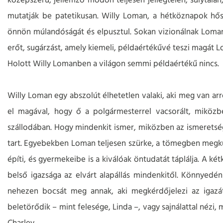
középszerű, jellemző módon teljesen jellegtelen, súlytala
mutatják be patetikusan. Willy Loman, a hétköznapok hőse, 
önnön múlandóságát és elpusztul. Sokan vizionálnak Lomanbe
erőt, sugárzást, amely kiemeli, példaértékűvé teszi magát L
Holott Willy Lomanben a világon semmi példaértékű nincs.
Willy Loman egy abszolút élhetetlen valaki, aki meg van ar
el magával, hogy ő a polgármesterrel vacsorált, miköz
szállodában. Hogy mindenkit ismer, miközben az ismeretség
tart. Egyebekben Loman teljesen szürke, a tömegben megkül
építi, és gyermekeibe is a kiválóak öntudatát táplálja. A ké
belső igazsága az elvárt alapállás mindenkitől. Könnyedén 
nehezen bocsát meg annak, aki megkérdőjelezi az igaz
beletörődik – mint felesége, Linda –, vagy sajnálattal nézi