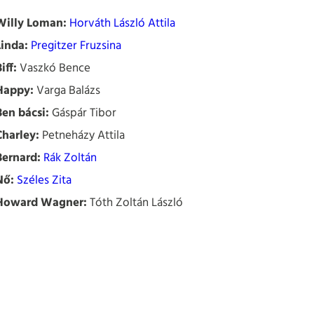
Willy Loman:
Horváth László Attila
Linda:
Pregitzer Fruzsina
iff:
Vaszkó Bence
Happy:
Varga Balázs
Ben bácsi:
Gáspár Tibor
Charley:
Petneházy Attila
Bernard:
Rák Zoltán
Nő:
Széles Zita
Howard Wagner:
Tóth Zoltán László