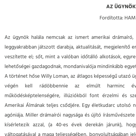
AZ ÜGYNÖK
Fordította: HA
Az ügynök halála nemcsak az ismert amerikai drámaíró,
leggyakrabban játszott darabja, aktualitását, megjelenítő e
veszítette el; sőt, mint a valóban időtálló alkotások, egyr
lehetőségei gazdagodnak, mondanivalója mindinkább egyet
A történet hőse Willy Loman, az átlagos képességű utazó ü
végén kell rádöbbennie az elmúlt harminc évé
működésképtelenségére, illúziókból font érzelmi és szel
Amerikai Álmának teljes csődjére. Egy életkudarc utolsó n
agóniája. Miller drámaírói nagysága és újító írásművészet
kísérletezik azzal, (a 40-es évek derekán járunk), ho
váltogatásával a maga teljességében, bonyolultságában j