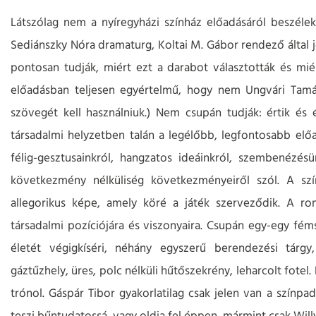
Látszólag nem a nyíregyházi színház előadásáról beszélek
Sediánszky Nóra dramaturg, Koltai M. Gábor rendező által j
pontosan tudják, miért ezt a darabot választották és mié
előadásban teljesen egyértelmű, hogy nem Ungvári Tam
szövegét kell használniuk.) Nem csupán tudják: értik és é
társadalmi helyzetben talán a legélőbb, legfontosabb elő
félig-gesztusainkról, hangzatos ideáinkról, szembenézésün
következmény nélküliség következményeiről szól. A s
allegorikus képe, amely köré a játék szerveződik. A ronc
társadalmi pozíciójára és viszonyaira. Csupán egy-egy féms
életét végigkíséri, néhány egyszerű berendezési tárgy
gáztűzhely, üres, polc nélküli hűtőszekrény, leharcolt fotel
trónol. Gáspár Tibor gyakorlatilag csak jelen van a színpa