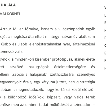
 HALÁLA
MVAI KORNÉL
B
 Arthur Miller főműve, hanem a világszínpadok egyik
rejét a megírása óta eltelt mintegy hatvan év alatt sem
e újabb és újabb jelentéstartalmakat nyer, értelmezései
emessé válik.
gynök, a mindenkori kisember prototípusa, akinek élete
t átszövő hazugságok értelmetlenségére és
lemi „szociális hálójának” szétfoszlására, személyes
egyvennyolc órája, egy kátyúba jutott, hazug stratégia
e abban is megmutatkozik, hogy kortársai közül először
gy a különböző idősíkok, képzelt, vagy valós terek
elenítse meg az emberi tudat működését a színpadon –