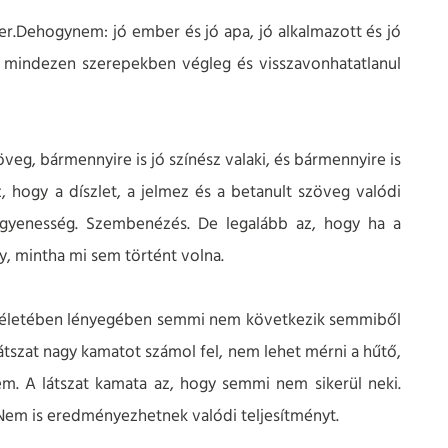
er.
Dehogynem: jó ember és jó apa, jó alkalmazott és jó
gy mindezen szerepekben végleg és visszavonhatatlanul
öveg, bármennyire is jó színész valaki, és bármennyire is
, hogy a díszlet, a jelmez és a betanult szöveg valódi
. Egyenesség. Szembenézés. De legalább az, hogy ha a
gy, mintha mi sem történt volna.
 életében lényegében semmi nem következik semmiből
látszat nagy kamatot számol fel, nem lehet mérni a hűtő,
m. A látszat kamata az, hogy semmi nem sikerül neki.
 Nem is eredményezhetnek valódi teljesítményt.