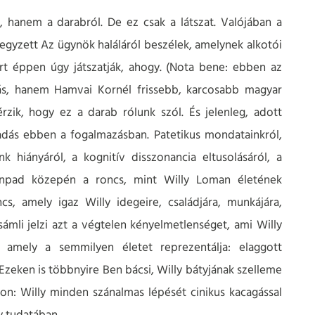
, hanem a darabról. De ez csak a látszat. Valójában a
egyzett Az ügynök haláláról beszélek, amelynek alkotói
rt éppen úgy játszatják, ahogy. (Nota bene: ebben az
ás, hanem Hamvai Kornél frissebb, karcosabb magyar
rzik, hogy ez a darab rólunk szól. És jelenleg, adott
adás ebben a fogalmazásban. Patetikus mondatainkról,
k hiányáról, a kognitív disszonancia eltusolásáról, a
zínpad közepén a roncs, mint Willy Loman életének
s, amely igaz Willy idegeire, családjára, munkájára,
ámli jelzi azt a végtelen kényelmetlenséget, ami Willy
, amely a semmilyen életet reprezentálja: elaggott
. Ezeken is többnyire Ben bácsi, Willy bátyjának szelleme
don: Willy minden szánalmas lépését cinikus kacagással