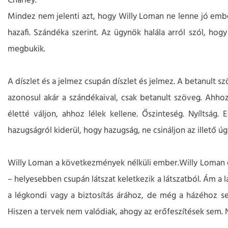
Charley.
Mindez nem jelenti azt, hogy Willy Loman ne lenne jó emb
hazafi. Szándéka szerint. Az ügynök halála arról szól, ho
megbukik.
A díszlet és a jelmez csupán díszlet és jelmez. A betanult sz
azonosul akár a szándékaival, csak betanult szöveg. Ahhoz
életté váljon, ahhoz lélek kellene. Őszinteség. Nyíltság
hazugságról kiderül, hogy hazugság, ne csináljon az illető ú
Willy Loman a következmények nélküli ember.
Willy Loman
– helyesebben csupán látszat keletkezik a látszatból. Ám a 
a légkondi vagy a biztosítás árához, de még a házéhoz se
Hiszen a tervek nem valódiak, ahogy az erőfeszítések sem.