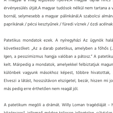
A magyar a világ legszebb nyelve.
A magyar tájnál nincs
érvényesülés útját.A magyar tudósok nélkül nem tartana a v
bornál, selymesebb a magyar pálinkánál.A szabolcsi almá
paprikának / pécsi kesztyűnek / füredi víznek / ózdi acélnak /
Patetikus mondatok ezek. A nyíregyházi Az ügynök halá
következőket: „Az a darab patetikus, amelyben a főhős (
Igen, a pesszimizmus hangja valóban a pátosz.” A patetiku
kelt. Márpedig a mondatok, amelyekkel felbiztatjuk magun
különbek vagyunk másokhoz képest, többre hivatottak, 
Elveszi a látást, hosszútávon elszigetel, bezár, hiszen m
más pedig erre érthetően nem reagál jól.
A patetikum megöli a drámát. Willy Loman tragédiáját – 