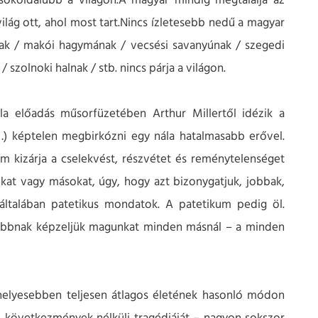
 sokoldalúbb a világon.A magyar mindig megtalálja az
ilág ott, ahol most tart.Nincs ízletesebb nedű a magyar
nak / makói hagymának / vecsési savanyúnak / szegedi
 szolnoki halnak / stb. nincs párja a világon.
la előadás műsorfüzetében Arthur Millertől idézik a
…) képtelen megbirkózni egy nála hatalmasabb erővel.
m kizárja a cselekvést, részvétet és reménytelenséget
kat vagy másokat, úgy, hogy azt bizonygatjuk, jobbak,
általában patetikus mondatok. A patetikum pedig öl.
i jobbnak képzeljük magunkat minden másnál – a minden
helyesebben teljesen átlagos életének hasonló módon