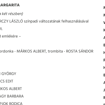
MARGARITA
 két részben)
ZY LÁSZLÓ színpadi változatának felhasználásával
t.
R emlékére –
, gordonka - MÁRKOS ALBERT, trombita - ROSTA SÁNDOR
AI GYÖRGY
CS EDIT
RKOS ALBERT
NAGY BARBARA
APJOK RODICA