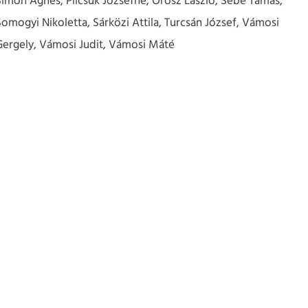
Simon Ágnes, Pilcsuk Józsefné, Orosz László, Sebe Tamás,
Somogyi Nikoletta, Sárközi Attila, Turcsán József, Vámosi
Gergely, Vámosi Judit, Vámosi Máté