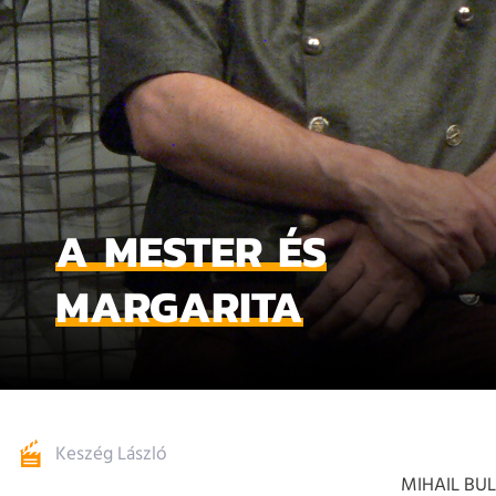
A MESTER ÉS
MARGARITA
Keszég László
MIHAIL BU