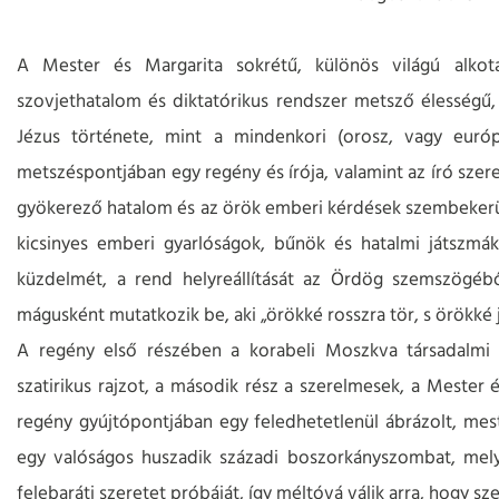
A Mester és Margarita sokrétű, különös világú alkot
szovjethatalom és diktatórikus rendszer metsző élességű, 
Jézus története, mint a mindenkori (orosz, vagy európa
metszéspontjában egy regény és írója, valamint az író szer
gyökerező hatalom és az örök emberi kérdések szembekerülés
kicsinyes emberi gyarlóságok, bűnök és hatalmi játszmák
küzdelmét, a rend helyreállítását az Ördög szemszögéb
mágusként mutatkozik be, aki „örökké rosszra tör, s örökké 
A regény első részében a korabeli Moszkva társadalmi és
szatirikus rajzot, a második rész a szerelmesek, a Mester é
regény gyújtópontjában egy feledhetetlenül ábrázolt, mesteri
egy valóságos huszadik századi boszorkányszombat, melyne
felebaráti szeretet próbáját, így méltóvá válik arra, hogy 