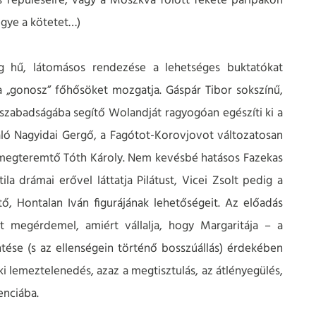
s repüléseire, vagy a Moszkva fölött fekete paripákon
egye a kötetet…)
g hű, látomásos rendezése a lehetséges buktatókat
a „gonosz” főhősöket mozgatja. Gáspár Tibor sokszínű,
l szabadságába segítő Wolandját ragyogóan egészíti ki a
ló Nagyidai Gergő, a Fagótot-Korovjovot változatosan
n megteremtő Tóth Károly. Nem kevésbé hatásos Fazekas
tila drámai erővel láttatja Pilátust, Vicei Zsolt pedig a
tő, Hontalan Iván figurájának lehetőségeit. Az előadás
 megérdemel, amiért vállalja, hogy Margaritája – a
se (s az ellenségein történő bosszúállás) érdekében
ki lemeztelenedés, azaz a megtisztulás, az átlényegülés,
enciába.