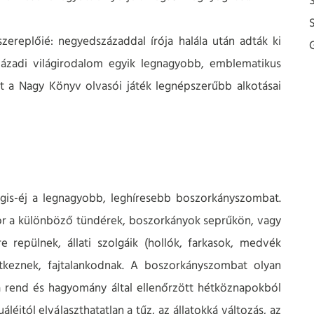
zereplőié: negyedszázaddal írója halála után adták ki
századi világirodalom egyik legnagyobb, emblematikus
lt a Nagy Könyv olvasói játék legnépszerűbb alkotásai
gis-éj a legnagyobb, leghíresebb boszorkányszombat.
or a különböző tündérek, boszorkányok seprűkön, vagy
repülnek, állati szolgáik (hollók, farkasok, medvék
etkeznek, fajtalankodnak. A boszorkányszombat olyan
 a rend és hagyomány által ellenőrzött hétköznapokból
itól elválaszthatatlan a tűz, az állatokká változás, az