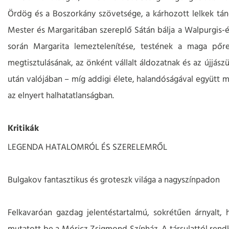
Ördög és a Boszorkány szövetsége, a kárhozott lelkek tánc
Mester és Margaritában szereplő Sátán bálja a Walpurgis-é
során Margarita lemeztelenítése, testének a maga pő
megtisztulásának, az önként vállalt áldozatnak és az újjász
után valójában – míg addigi élete, halandóságával együtt m
az elnyert halhatatlanságban.
Kritikák
LEGENDA HATALOMRÓL ÉS SZERELEMRŐL
Bulgakov fantasztikus és groteszk világa a nagyszínpadon
Felkavaróan gazdag jelentéstartalmú, sokrétűen árnyalt, 