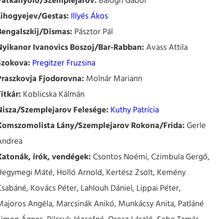
Patkányölő/Szemplejarov:
Balogh Gábor
Lihogyejev/Gestas:
Illyés Ákos
Bengalszkij/Dismas:
Pásztor Pál
Nyikanor Ivanovics Boszoj/Bar-Rabban:
Avass Attila
Szokova:
Pregitzer Fruzsina
Praszkovja Fjodorovna:
Molnár Mariann
Titkár:
Koblicska Kálmán
Nisza/Szemplejarov Felesége:
Kuthy Patrícia
Komszomolista Lány/Szemplejarov Rokona/Frida:
Gerle
Andrea
Katonák, írók, vendégek:
Csontos Noémi, Czimbula Gergő,
Hegymegi Máté, Holló Arnold, Kertész Zsolt, Kemény
Csabáné, Kovács Péter, Lahlouh Dániel, Lippai Péter,
Majoros Angéla, Marcsinák Anikó, Munkácsy Anita, Patláné