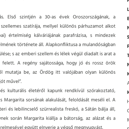
ás. Első szintjén a 30-as évek Oroszországának, a
szellemes szatírája, mellyel különös párhuzamot alkot
i) értelmiség kálváriájának parafrázisa, s mindezek
elmének története áll. Alapkonfliktusa a mulandóságban
e; s az emberi szellem és lélek végül diadalt is arat a
 felett. A regény sajátossága, hogy jó és rossz örök
ől mutatja be, az Ördög itt valójában olyan különös
jót művel”.
 kulturális életéről kapunk rendkívül szórakoztató,
s Margarita sorsának alakulását, feloldását meséli el. A
 és lebilincselő szürrealista freskó, a Sátán bálja áll,
k során Margarita kiállja a bátorság, az alázat és a
szerelmesével együtt elnyerje a végső megnyugvást.