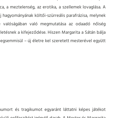
a, a meztelenség, az erotika, a szellemek lovaglása. A
j hagyományának költői-szürreális parafrázisa, melynek
re valóságában való megmutatása az odaadó nőiség
ületésnek a kifejeződése. Hiszen Margarita a Sátán bálja
egsemmisül – új életre kel szeretett mesterével együtt
humort és tragikumot egyaránt láttatni képes játékot