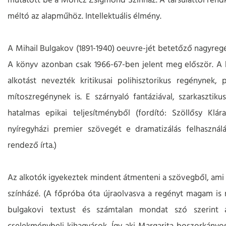
mutatott be a Móricz Zsigmond Színház. A társulattól rendk
méltó az alapműhöz. Intellektuális élmény.
A Mihail Bulgakov (1891-1940) oeuvre-jét betetőző nagyregény
A könyv azonban csak 1966-67-ben jelent meg először. A h
alkotást nevezték kritikusai polihisztorikus regénynek,
mítoszregénynek is. E szárnyaló fantáziával, szarkaszti
hatalmas epikai teljesítményből (fordító: Szöllősy Klár
nyíregyházi premier szövegét e dramatizálás felhaszná
rendező írta.)
Az alkotók igyekeztek mindent átmenteni a szövegből, ami
színházé. (A főpróba óta újraolvasva a regényt magam is 
bulgakovi textust és számtalan mondat szó szerint 