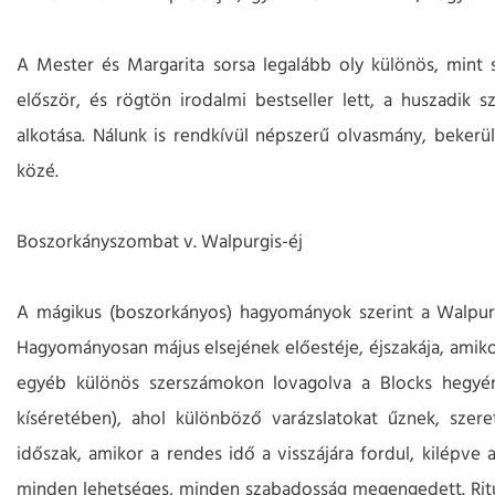
A Mester és Margarita sorsa legalább oly különös, mint s
először, és rögtön irodalmi bestseller lett, a huszadik 
alkotása. Nálunk is rendkívül népszerű olvasmány, bekerü
közé.
Boszorkányszombat v. Walpurgis-éj
A mágikus (boszorkányos) hagyományok szerint a Walpur
Hagyományosan május elsejének előestéje, éjszakája, amik
egyéb különös szerszámokon lovagolva a Blocks hegyére 
kíséretében), ahol különböző varázslatokat űznek, szer
időszak, amikor a rendes idő a visszájára fordul, kilépve
minden lehetséges, minden szabadosság megengedett. Rituálé