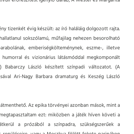
ívüli erőfeszítést igénylő darab, A Mester és Margarita
 tizenkét évig készült: az író haláláig dolgozott rajta.
allatlanul sokszólamú, műfajilag nehezen besorolható
 parabolának, emberiségkölteménynek, eszme-, illetve
kus humorral és vizionárius látásmóddal megkomponált
a) Babarczy László készített színpadi változatot. (A
lásával Ari-Nagy Barbara dramaturg és Keszég László
 átmenthető. Az epika törvényei azonban mások, mint a
megtapasztaltam ezt: miközben a játék híven követi a
átkerül a prózából a színpadra, szükségszerűek a