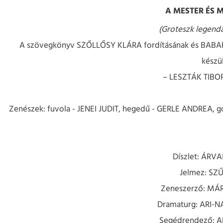
A MESTER ÉS 
(Groteszk legenda
A szövegkönyv SZŐLLŐSY KLÁRA fordításának és BABARC
készül
– LESZTÁK TIBO
Z
enészek: fuvola - JENEI JUDIT, hegedű - GERLE ANDREA
Díszlet: ÁRV
Jelmez: SZŰ
Zeneszerző: MÁ
Dramaturg: ARI-
Segédrendező: 