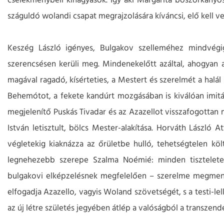
cselekménybeli kihagyások. Így aki Margarita boszorkányo
száguldó wolandi csapat megrajzolására kíváncsi, elő kell v
Keszég László igényes, Bulgakov szelleméhez mindvégi
szerencsésen kerüli meg. Mindenekelőtt azáltal, ahogyan 
magával ragadó, kísérteties, a Mestert és szerelmét a halá
Behemótot, a fekete kandúrt mozgásában is kiválóan imitá
megjelenítő Puskás Tivadar és az Azazellot visszafogotta
István letisztult, bölcs Mester-alakítása. Horváth László At
végletekig kiaknázza az őrületbe hulló, tehetségtelen köl
legnehezebb szerepe Szalma Noémié: minden tiszteletet
bulgakovi elképzelésnek megfelelően – szerelme megmenté
elfogadja Azazello, vagyis Woland szövetségét, s a testi-lel
az új létre születés jegyében átlép a valóságból a transzend