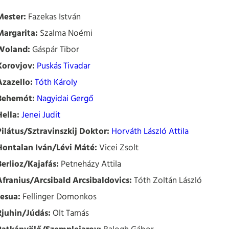
Mester:
Fazekas István
Margarita:
Szalma Noémi
Woland:
Gáspár Tibor
Korovjov:
Puskás Tivadar
Azazello:
Tóth Károly
Behemót:
Nagyidai Gergő
Hella:
Jenei Judit
Pilátus/Sztravinszkij Doktor:
Horváth László Attila
Hontalan Iván/Lévi Máté:
Vicei Zsolt
Berlioz/Kajafás:
Petneházy Attila
Afranius/Arcsibald Arcsibaldovics:
Tóth Zoltán László
Jesua:
Fellinger Domonkos
Rjuhin/Júdás:
Olt Tamás