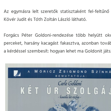
Az egymásra lelt szeretők statisztaként fel-feltűn
Kövér Judit és Tóth Zoltán László látható.
Forgács Péter Goldoni-rendezése több helyütt ok
perceket, harsány kacagást fakasztva, azonban továb
a kérdéssel szembesít: hogyan lehet ma Goldonit játs