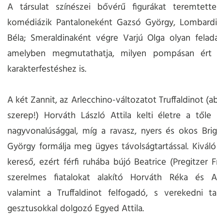
A társulat színészei bővérű figurákat teremtette
komédiázik Pantaloneként Gazsó György, Lombard
Béla; Smeraldinaként végre Varjú Olga olyan felad
amelyben megmutathatja, milyen pompásan ért
karakterfestéshez is.
A két Zannit, az Arlecchino-változatot Truffaldinot (a
szerep!) Horváth László Attila kelti életre a től
nagyvonalúsággal, míg a ravasz, nyers és okos Brig
György formálja meg ügyes távolságtartással. Kiváló
kereső, ezért férfi ruhába bújó Beatrice (Pregitzer F
szerelmes fiatalokat alakító Horváth Réka és Av
valamint a Truffaldinot felfogadó, s verekedni ta
gesztusokkal dolgozó Egyed Attila.