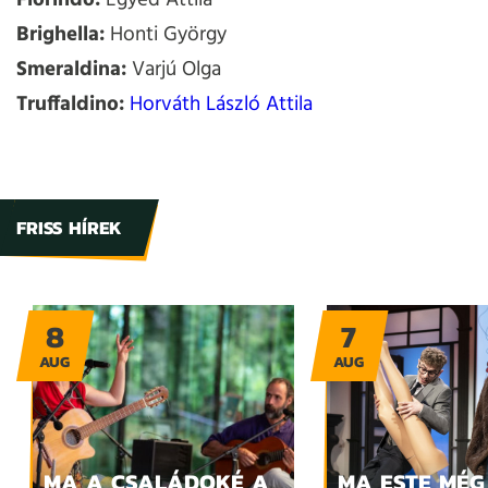
Florindo:
Egyed Attila
Brighella:
Honti György
Smeraldina:
Varjú Olga
Truffaldino:
Horváth László Attila
FRISS HÍREK
8
7
AUG
AUG
MA A CSALÁDOKÉ A
MA ESTE MÉG