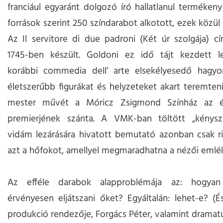
franciául egyaránt dolgozó író hallatlanul termékeny
források szerint 250 színdarabot alkotott, ezek közül 
Az Il servitore di due padroni (Két úr szolgája) 
1745-ben készült. Goldoni ez idő tájt kezdett l
korábbi commedia dell’ arte elsekélyesedő hagyo
életszerűbb figurákat és helyzeteket akart teremteni
mester művét a Móricz Zsigmond Színház az é
premierjének szánta. A VMK-ban töltött „kénysz
vidám lezárására hivatott bemutató azonban csak ri
azt a hőfokot, amellyel megmaradhatna a nézői emlé
Az efféle darabok alapproblémája az: hogya
érvényesen eljátszani őket? Egyáltalán: lehet-e? (És
produkció rendezője, Forgács Péter, valamint dramatu