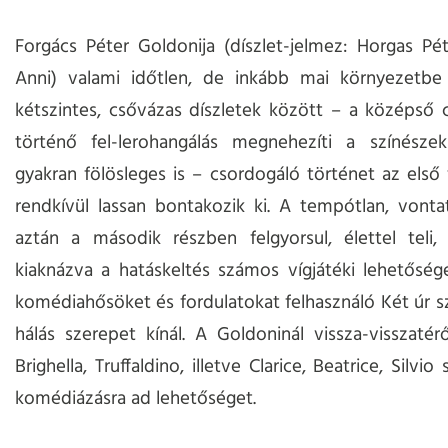
Forgács Péter Goldonija (díszlet-jelmez: Horgas Pé
Anni) valami időtlen, de inkább mai környezetbe 
kétszintes, csővázas díszletek között – a középső 
történő fel-lerohangálás megnehezíti a színésze
gyakran fölösleges is – csordogáló történet az első
rendkívül lassan bontakozik ki. A tempótlan, vontat
aztán a második részben felgyorsul, élettel teli,
kiaknázva a hatáskeltés számos vígjátéki lehetőségé
komédiahősöket és fordulatokat felhasználó Két úr s
hálás szerepet kínál. A Goldoninál vissza-visszatér
Brighella, Truffaldino, illetve Clarice, Beatrice, Silvi
komédiázásra ad lehetőséget.