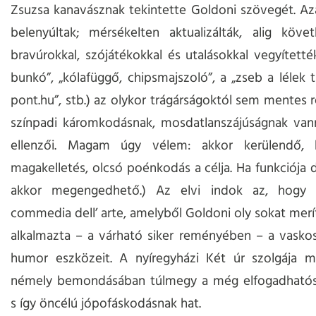
Zsuzsa kanavásznak tekintette Goldoni szövegét. Az
belenyúltak; mérsékelten aktualizálták, alig köve
bravúrokkal, szójátékokkal és utalásokkal vegyítetté
bunkó”, „kólafüggő, chipsmajszoló”, a „zseb a lélek t
pont.hu”, stb.) az olykor trágárságoktól sem mentes r
színpadi káromkodásnak, mosdatlanszájúságnak vann
ellenzői. Magam úgy vélem: akkor kerülendő, 
magakelletés, olcsó poénkodás a célja. Ha funkciója d
akkor megengedhető.) Az elvi indok az, hogy 
commedia dell’ arte, amelyből Goldoni oly sokat merí
alkalmazta – a várható siker reményében – a vaskos
humor eszközeit. A nyíregyházi Két úr szolgája mi
némely bemondásában túlmegy a még elfogadhatósá
s így öncélú jópofáskodásnak hat.