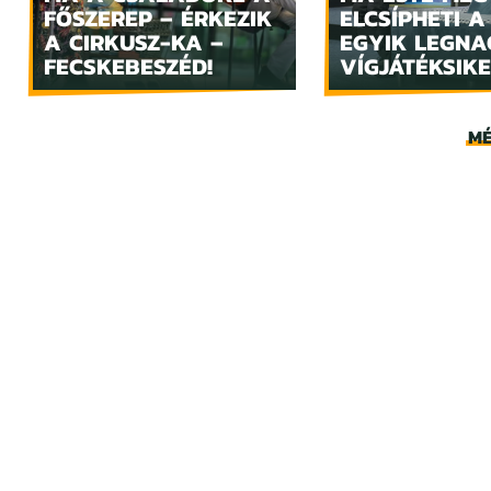
FŐSZEREP – ÉRKEZIK
ELCSÍPHETI A
A CIRKUSZ-KA –
EGYIK LEGN
FECSKEBESZÉD!
VÍGJÁTÉKSIKE
MÉ