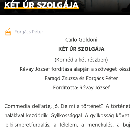
KÉT ÚR SZOLGÁJA
Forgács Péter
Carlo Goldoni
KÉT ÚR SZOLGÁJA
(Komédia két részben)
Révay József fordítása alapján a szöveget készí
Faragó Zsuzsa és Forgács Péter
Fordította: Révay József
Commedia dell'arte; jó. De mi a történet? A történ
halálával kezdődik. Gyilkossággal. A gyilkosság köv
lelkiismeretfurdalás, a félelem, a menekülés, a bu