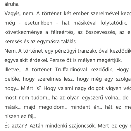
álruha.
Vagyis, nem. A történet két ember szerelmével kez
még - esetünkben - hat másikéval folytatódik.
következménye a félreértés, az összeveszés, az el
keresés és az egymásra találás.
Nem. A történet egy pénzügyi tranzakcióval kezdődik
egyvalakit érdekel. Persze őt is mélyen megértjük.
Illetve... A történet Truffaldinóval kezdődik. Hogy
belőle, hogy szerelmes lesz, hogy még egy szolgas
hogy... Miért is? Hogy valami nagy dolgot vigyen vég
most nem tudom... ha az olyan egyszerű volna... d
másik... majd megoldom... mindent én... hát ez me
hiszen ez fáj...
És aztán? Aztán mindenki szájoncsók. Mert ez egy