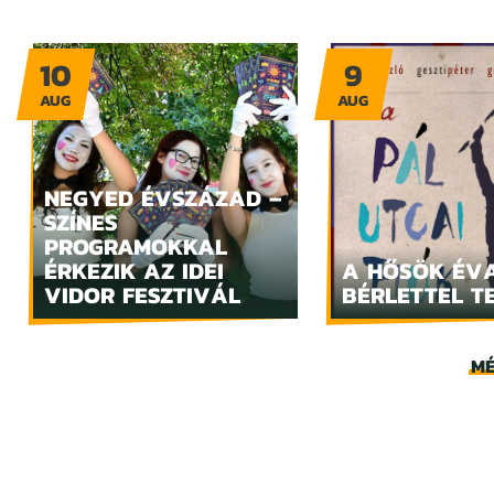
10
9
AUG
AUG
NEGYED ÉVSZÁZAD –
SZÍNES
PROGRAMOKKAL
ÉRKEZIK AZ IDEI
A HŐSÖK ÉV
VIDOR FESZTIVÁL
BÉRLETTEL T
MÉ