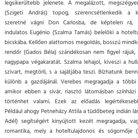
legsikerültebb jelenete. A megalázott, megszégyen
(Szigeti András) topog, szerencsétlenkedik a k
szeretné vágni Don Carlosba, de képtelen rá,
indulatos Eugénio (Szalma Tamás) belelöki a hotelt
bicskába. Kellően alattomos megoldás, bosszú mindk
rendőr (Gados Béla) szándékosan nem figyel rájuk, 
nagypapa végakaratát. Szalma lehajol, kiveszi a hull
szivart, megtörli, s a sajátjába teszi. Bízhatunk ben
különb a gazdájánál. Verebes megragadja a többi a
amikor ebben a sivár, riasztó látomásban színházi
történhet valami. Ezek az előadás legértékesebb 
Például ahogy Petneházy Attila a tüdőbeteg indián lá
Adél) segítségért kinyújtott kezét megragadja, va
romantika, mely a hoteltulajdonos és sógornője (R