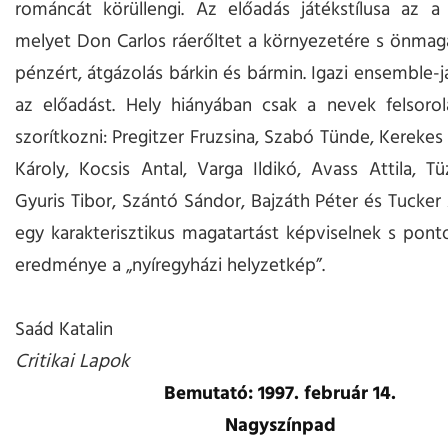
románcát körüllengi. Az előadás játékstílusa az a
melyet Don Carlos ráerőltet a környezetére s önmagá
pénzért, átgázolás bárkin és bármin. Igazi ensemble-j
az előadást. Hely hiányában csak a nevek felsorol
szorítkozni: Pregitzer Fruzsina, Szabó Tünde, Kerekes
Károly, Kocsis Antal, Varga Ildikó, Avass Attila, T
Gyuris Tibor, Szántó Sándor, Bajzáth Péter és Tucker
egy karakterisztikus magatartást képviselnek s pon
eredménye a „nyíregyházi helyzetkép”.
Saád Katalin
Critikai Lapok
Bemutató: 1997. február 14.
Nagyszínpad