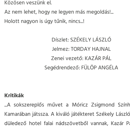
Közösen veszünk el.
Az nem lehet, hogy ne legyen más megoldás!...
Holott nagyon is úgy tűnik, nincs...!
Díszlet: SZÉKELY LÁSZLÓ
Jelmez: TORDAY HAJNAL
Zenei vezető: KAZÁR PÁL
Segédrendező: FÜLÖP ANGÉLA
Kritikák
...A sokszereplős művet a Móricz Zsigmond Szín
Kamarában játssza. A kiváló játékteret Székely László
düledező hotel falai nádszövetből vannak, Kazár P