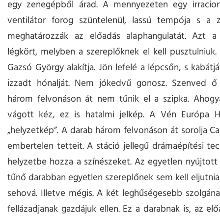
egy zenegépből árad. A mennyezeten egy irracion
ventilátor forog szüntelenül, lassú tempója s a 
meghatározzák az előadás alaphangulatát. Azt a
légkört, melyben a szereplőknek el kell pusztulniuk.
Gazsó György alakítja. Jön lefelé a lépcsőn, s kabátj
izzadt hónalját. Nem jókedvű gonosz. Szenved ő i
három felvonáson át nem tűnik el a szipka. Ahogy
vágott kéz, ez is hatalmi jelkép. A Vén Európa H
„helyzetkép”. A darab három felvonáson át sorolja Ca
embertelen tetteit. A stáció jellegű drámaépítési te
helyzetbe hozza a színészeket. Az egyetlen nyújtott
tűnő darabban egyetlen szereplőnek sem kell eljutni
sehová. Illetve mégis. A két leghűségesebb szolgán
fellázadjanak gazdájuk ellen. Ez a darabnak is, az el