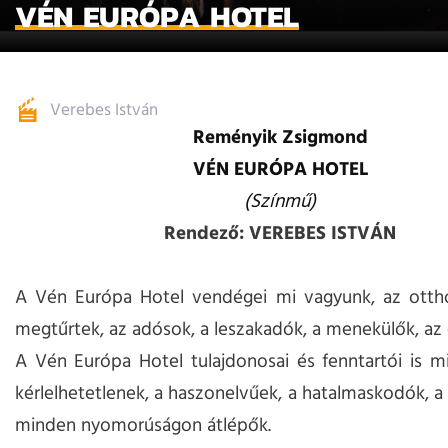
VÉN EURÓPA HOTEL
Verebes István
Reményik Zsigmond
VÉN EURÓPA HOTEL
(Színmű)
Rendező: VEREBES ISTVÁN
A Vén Európa Hotel vendégei mi vagyunk, az ottho
megtűrtek, az adósok, a leszakadók, a menekülők, az
A Vén Európa Hotel tulajdonosai és fenntartói is m
kérlelhetetlenek, a haszonelvűek, a hatalmaskodók, 
minden nyomorúságon átlépők.