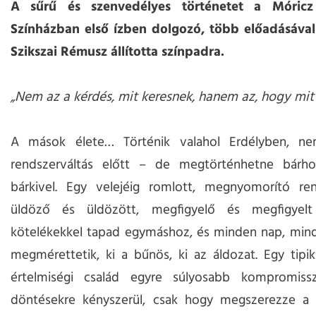
A sűrű és szenvedélyes történetet a Móric
Színházban első ízben dolgozó, több előadásával 
Szikszai Rémusz állította színpadra.
„Nem az a kérdés, mit keresnek, hanem az, hogy mit 
A mások élete… Történik valahol Erdélyben, n
rendszerváltás előtt – de megtörténhetne bárhol
bárkivel. Egy velejéig romlott, megnyomorító ren
üldöző és üldözött, megfigyelő és megfigyelt 
kötelékekkel tapad egymáshoz, és minden nap, min
megmérettetik, ki a bűnös, ki az áldozat. Egy tipi
értelmiségi család egyre súlyosabb kompromis
döntésekre kényszerül, csak hogy megszerezze a 