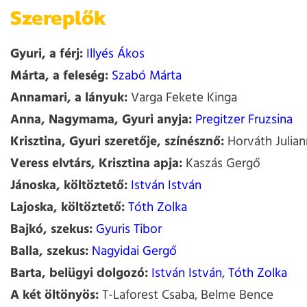
Szereplők
Gyuri, a férj:
Illyés Ákos
Márta, a feleség:
Szabó Márta
Annamari, a lányuk:
Varga Fekete Kinga
Anna, Nagymama, Gyuri anyja:
Pregitzer Fruzsina
Krisztina, Gyuri szeretője, színésznő:
Horváth Julian
Veress elvtárs, Krisztina apja:
Kaszás Gergő
Jánoska, költöztető:
István István
Lajoska, költöztető:
Tóth Zolka
Bajkó, szekus:
Gyuris Tibor
Balla, szekus:
Nagyidai Gergő
Barta, belügyi dolgozó:
István István
,
Tóth Zolka
A két öltönyös:
T-Laforest Csaba, Belme Bence