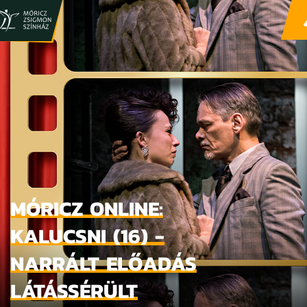
MÓRICZ ONLINE:
KALUCSNI (16) -
NARRÁLT ELŐADÁS
LÁTÁSSÉRÜLT