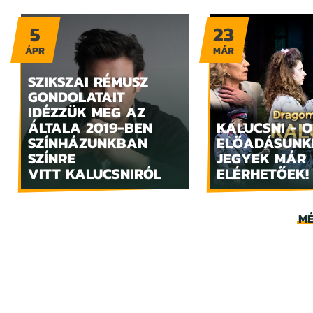
5
23
ÁPR
MÁR
SZIKSZAI RÉMUSZ
GONDOLATAIT
IDÉZZÜK MEG AZ
ÁLTALA 2019-BEN
KALUCSNI - O
SZÍNHÁZUNKBAN
ELŐADÁSUNK
SZÍNRE
JEGYEK MÁR
VITT KALUCSNIRÓL
ELÉRHETŐEK!
MÉ