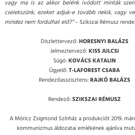
vagy ma is az akkor belénk ivódott minták szeri
cselekszünk, ezeket adjuk-e tovább nekik, vagy v
mindez nem fordulhat elő?”
– Szikszai Rémusz rende
Díszlettervező:
HORESNYI BALÁZS
Jelmeztervező:
KISS JULCSI
Súgó:
KOVÁCS KATALIN
Ügyelő:
T-LAFOREST CSABA
Rendezőasszisztens:
RAJKÓ BALÁZS
Rendező:
SZIKSZAI RÉMUSZ
A Móricz Zsigmond Színház a produkciót 2019. márc
kommunizmus áldozatai emlékének ajánlva muta