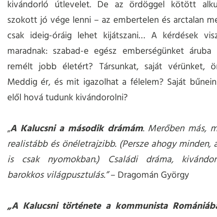
kivándorló útlevelet. De az ördöggel kötött alku
szokott jó vége lenni – az embertelen és arctalan 
csak ideig-óráig lehet kijátszani… A kérdések vis
maradnak: szabad-e egész emberségünket áruba 
remélt jobb életért? Társunkat, saját vérünket, 
Meddig ér, és mit igazolhat a félelem? Saját bűneink
elől hová tudunk kivándorolni?
„
A Kalucsni a második drámám
.
Merőben más, mi
realistább és önéletrajzibb. (Persze ahogy minden, a
is csak nyomokban.) Családi dráma, kivándor
barokkos világpusztulás.”
– Dragomán György
„A Kalucsni története a kommunista Romániába