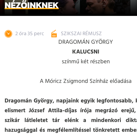
NÉZŐINKNEK
2 óra 35 perc
SZIKSZAI RÉMUSZ
DRAGOMÁN GYÖRGY
KALUCSNI
színmű két részben
A Móricz Zsigmond Színház előadása
Dragomán György, napjaink egyik legfontosabb, k
elismert József Attila-díjas írója megrázó erejű
szikár látleletet tár elénk a mindenkori dikt
hazugsággal és megfélemlítéssel tönkretett emberi