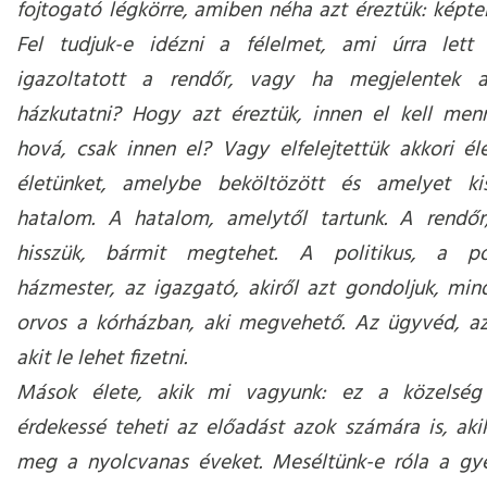
fojtogató légkörre, amiben néha azt éreztük: képte
Fel tudjuk-e idézni a félelmet, ami úrra lett 
igazoltatott a rendőr, vagy ha megjelentek a
házkutatni? Hogy azt éreztük, innen el kell men
hová, csak innen el? Vagy elfelejtettük akkori él
életünket, amelybe beköltözött és amelyet kis
hatalom. A hatalom, amelytől tartunk. A rendőr,
hisszük, bármit megtehet. A politikus, a pol
házmester, az igazgató, akiről azt gondoljuk, min
orvos a kórházban, aki megvehető. Az ügyvéd, az
akit le lehet fizetni.
Mások élete, akik mi vagyunk: ez a közelség
érdekessé teheti az előadást azok számára is, aki
meg a nyolcvanas éveket. Meséltünk-e róla a gye