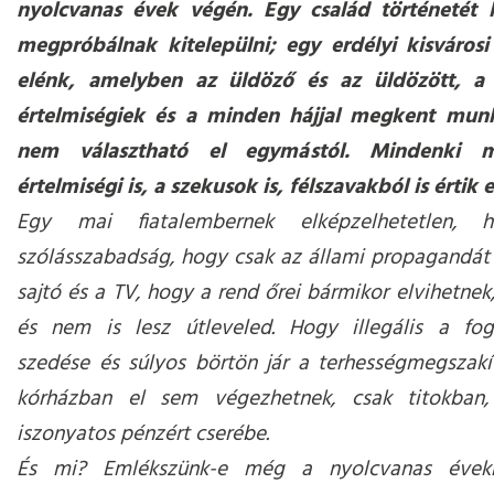
nyolcvanas évek végén. Egy család történetét l
megpróbálnak kitelepülni; egy erdélyi kisvárosi 
elénk, amelyben az üldöző és az üldözött, a 
értelmiségiek és a minden hájjal megkent mun
nem választható el egymástól. Mindenki m
értelmiségi is, a szekusok is, félszavakból is értik
Egy mai fiatalembernek elképzelhetetlen, 
szólásszabadság, hogy csak az állami propagandát 
sajtó és a TV, hogy a rend őrei bármikor elvihetnek
és nem is lesz útleveled. Hogy illegális a fo
szedése és súlyos börtön jár a terhességmegszakít
kórházban el sem végezhetnek, csak titokban,
iszonyatos pénzért cserébe.
És mi? Emlékszünk-e még a nyolcvanas évek