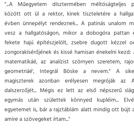
"...A Műegyetem dísztermében méltóságteljes p
között ott ül a rektor, kinek tiszteletére a hall
évben ünnepélyt rendeznek... A patinás unalom m
vesz a hallgatóságon, mikor a dobogóra pattan 
fekete hajú építészjelölt, zsebre dugott kézzel o
zongorakísérőjének és kissé hamisan énekelni kezd:
matematikáé, az analízist szörnyen szeretem, rajo
geometriáé', Integrál Böske a nevem." A sike
magiszterek azonban erélyesen megróják az 
dalszerzőjét... Mégis ez lett az első népszerű sl
egymás után születtek könnyed kupléim... Elv
egyetemet is, bár a rajztáblám alatt mindig ott bújt 
amire a szövegeket írtam..."