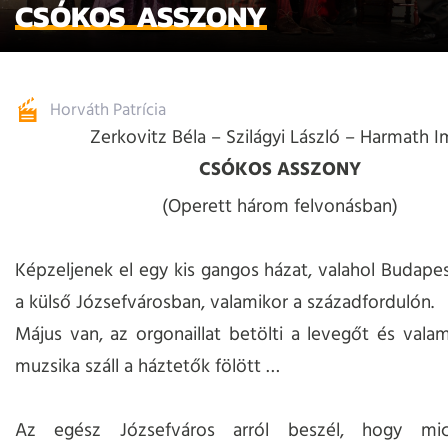
CSÓKOS ASSZONY
Horváth Patrícia
Zerkovitz Béla – Szilágyi László – Harmath I
CSÓKOS ASSZONY
(Operett három felvonásban)
Képzeljenek el egy kis gangos házat, valahol Budapes
a külső Józsefvárosban, valamikor a századfordulón.
Május van, az orgonaillat betölti a levegőt és valam
muzsika száll a háztetők fölött …
Az egész Józsefváros arról beszél, hogy mic