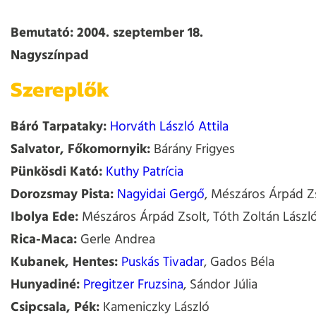
Bemutató: 2004. szeptember 18.
Nagyszínpad
Szereplők
Báró Tarpata­ky:
Horváth László Attila
Salvator, Főkomornyik:
Bárány Frigyes
Pünkösdi Kató:
Kuthy Patrícia
Dorozsmay Pista:
Nagyidai Gergő
, Mészáros Árpád Z
Ibolya Ede:
Mészáros Árpád Zsolt, Tóth Zoltán Lászl
Rica-Maca:
Gerle Andrea
Kubanek, Hentes:
Puskás Tivadar
, Gados Béla
Hunyadiné:
Pregitzer Fruzsina
, Sándor Júlia
Csipcsala, Pék:
Kameniczky László