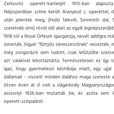
Zerkovitz operett-karrierjét 1913-ban alapo
Népoperában színre került Aranyeső c. operettel, 
után jelentek meg, (Hulló falevél, Sorrentói dal,
szeretnék sírni) rövid idő alatt az egyik legnépszerűbb
1918-tól a Royal Orfeum igazgatója, nevét addigra má
ismerték. Irigyei "füttyös zeneszerzőnek" nevezték, m
még zongorázni sem tudott, csak lefütyülte szerze
azt valakivel lekottáztatta. Természetesen ez így t
igaz, hogy gyermekkori kézhibája miatt, egy ujjal 
dallamait - viszont minden dalához maga szerezte 
ötven éven át ő volt a slágerkirály Magyarországo
asszonyt 1926-ban mutatták be, és azóta sem k
operett-színpadról.