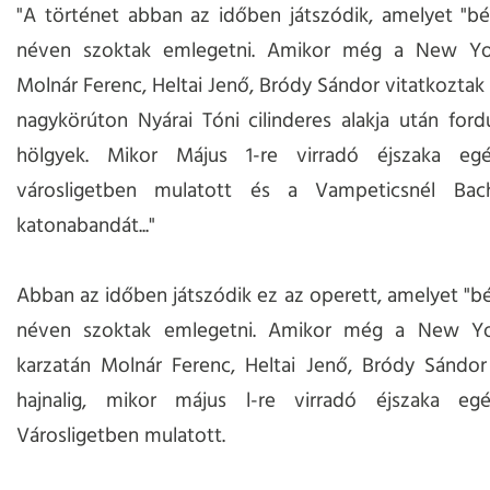
"A történet abban az időben játszódik, amelyet "bé
néven szoktak emlegetni. Amikor még a New Yo
Molnár Ferenc, Heltai Jenő, Bródy Sándor vitatkoztak 
nagykörúton Nyárai Tóni cilinderes alakja után for
hölgyek. Mikor Május 1-re virradó éjszaka eg
városligetben mulatott és a Vampeticsnél Bach
katonabandát..."
Abban az időben játszódik ez az operett, amelyet "bé
néven szoktak emlegetni. Amikor még a New Yo
karzatán Molnár Ferenc, Heltai Jenő, Bródy Sándor
hajnalig, mikor május l-re virradó éjszaka e
Városligetben mulatott.