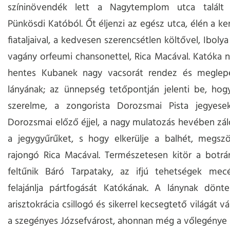
színinövendék lett a Nagytemplom utca talált 
Pünkösdi Katóból. Őt éljenzi az egész utca, élén a k
fiataljaival, a kedvesen szerencsétlen költővel, Iboly
vagány orfeumi chansonettel, Rica Macával. Katóka n
hentes Kubanek nagy vacsorát rendez és meglepe
lányának; az ünnepség tetőpontján jelenti be, hog
szerelme, a zongorista Dorozsmai Pista jegyese
Dorozsmai előző éjjel, a nagy mulatozás hevében zá
a jegygyűrűket, s hogy elkerülje a balhét, megszö
rajongó Rica Macával. Természetesen kitör a botrá
feltűnik Báró Tarpataky, az ifjú tehetségek mec
felajánlja pártfogását Katókának. A lánynak dönte
arisztokrácia csillogó és sikerrel kecsegtető világát vá
a szegényes Józsefvárost, ahonnan még a vőlegénye 