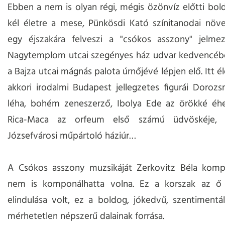
Ebben a nem is olyan régi, mégis özönvíz előtti bol
kél életre a mese, Pünkösdi Kató színitanodai növe
egy éjszakára felveszi a "csókos asszony" jelme
Nagytemplom utcai szegényes ház udvar kedvencébő
a Bajza utcai mágnás palota úrnőjévé lépjen elő. Itt é
akkori irodalmi Budapest jellegzetes figurái Dorozs
léha, bohém zeneszerző, Ibolya Ede az örökké éhes
Rica-Maca az orfeum első számú üdvöskéje,
Józsefvárosi műpártoló háziúr…
A Csókos asszony muzsikáját Zerkovitz Béla komp
nem is komponálhatta volna. Ez a korszak az ő k
elindulása volt, ez a boldog, jókedvű, szentimentál
mérhetetlen népszerű dalainak forrása.