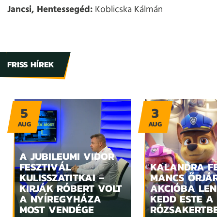
Jancsi, Hentessegéd:
Koblicska Kálmán
FRISS HÍREK
5
3
AUG
AUG
A JUBILEUMI VIDOR
FESZTIVÁL
KALANDRA FE
KULISSZATITKAI –
MANCS ŐRJÁ
KIRJÁK RÓBERT VOLT
AKCIÓBA LE
A NYÍREGYHÁZA
KEDD ESTE A
MOST VENDÉGE
RÓZSAKERTB