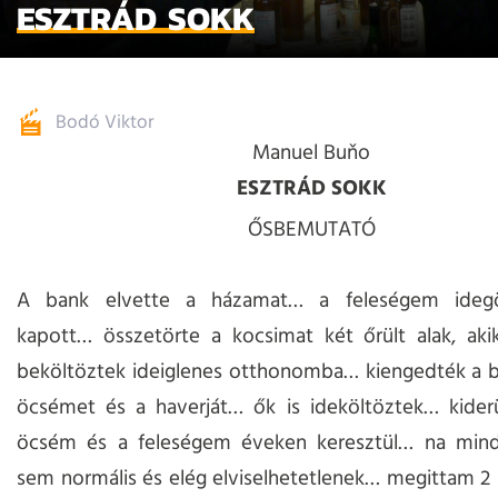
ESZTRÁD SOKK
Bodó Viktor
Manuel Buňo
ESZTRÁD SOKK
ŐSBEMUTATÓ
A bank elvette a házamat… a feleségem idegö
kapott… összetörte a kocsimat két őrült alak, aki
beköltöztek ideiglenes otthonomba… kiengedték a b
öcsémet és a haverját… ők is ideköltöztek… kiderü
öcsém és a feleségem éveken keresztül… na min
sem normális és elég elviselhetetlenek… megittam 