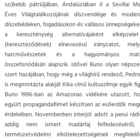
szűkebb pátriűjában, Andalúziában ő a Sevillai M
Éves Világtalálkozójának díszvendége és moder
díszebédeken, fogadásokon és vallásos ünnepségeke
a kereszténység alternatívájaként elképzelet
(kereszteződések) elnevezésű irányzatot, mel
harcművészetek és a hagyományos matado
összefonódásán alapszik. Idővel Buno olyan népsze
szert hazájában, hogy még a világhírű rendező, Ped
is megmintázta alakját Kika című kultuszilmje egyik f
Buno 1996-ban az Amazonas vidékére utazott, hog
együtt propagandafilmet készítsen az esőerdők me
érdekében. Novemberben interjút adott a perui rádi
addig nem ismert madárfaj felfedezéséről
természetvédelmi elkötelezettségének megfele