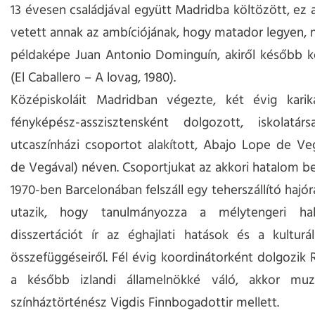
13 évesen családjával együtt Madridba költözött, ez 
vetett annak az ambíciójának, hogy matador legyen, 
példaképe Juan Antonio Dominguín, akiről később kö
(El Caballero – A lovag, 1980).
Középiskoláit Madridban végezte, két évig karikat
fényképész-asszisztensként dolgozott, iskolatárs
utcaszínházi csoportot alakított, Abajo Lope de V
de Vegával) néven. Csoportjukat az akkori hatalom bet
1970-ben Barcelonában felszáll egy teherszállító hajór
utazik, hogy tanulmányozza a mélytengeri hal
disszertációt ír az éghajlati hatások és a kulturá
összefüggéseiről. Fél évig koordinátorként dolgozik 
a később izlandi államelnökké váló, akkor mu
színháztörténész Vigdis Finnbogadottir mellett.