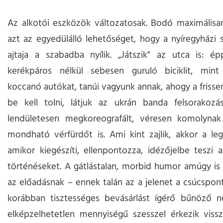
Az alkotói eszközök változatosak. Bodó maximálisan
azt az egyedülálló lehetőséget, hogy a nyíregyházi 
ajtaja a szabadba nyílik. „Játszik" az utca is: é
kerékpáros nélkül sebesen guruló biciklit, min
koccanó autókat, tanúi vagyunk annak, ahogy a frissen
be kell tolni, látjuk az ukrán banda felsorakozá
lendületesen megkoreografált, véresen komolyna
mondható vérfürdőt is. Ami kint zajlik, akkor a le
amikor kiegészíti, ellenpontozza, idézőjelbe teszi 
történéseket. A gátlástalan, morbid humor amúgy is
az előadásnak – ennek talán az a jelenet a csúcspont
korábban tisztességes bevásárlást ígérő bűnöző 
elképzelhetetlen mennyiségű szesszel érkezik viss