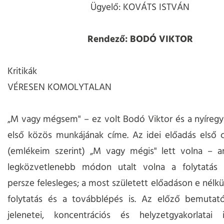
Ügyelő: KOVÁTS ISTVÁN
Rendező: BODÓ VIKTOR
Kritikák
VÉRESEN KOMOLYTALAN
„M vagy mégsem" – ez volt Bodó Viktor és a nyíregyh
első közös munkájának címe. Az idei előadás első 
(emlékeim szerint) „M vagy mégis" lett volna – a
legközvetlenebb módon utalt volna a folytatás 
persze felesleges; a most született előadáson e nélkül
folytatás és a továbblépés is. Az előző bemutató 
jelenetei, koncentrációs és helyzetgyakorlata