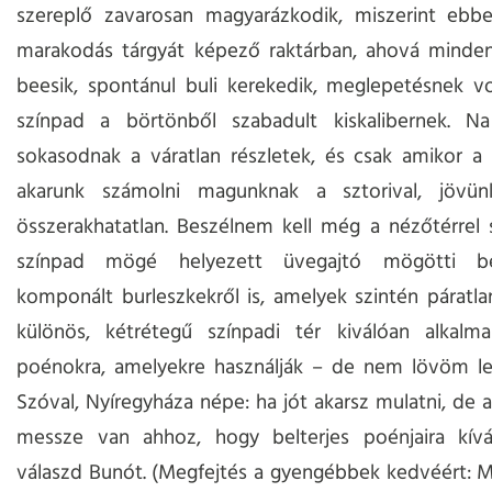
szereplő zavarosan magyarázkodik, miszerint ebb
marakodás tárgyát képező raktárban, ahová minden
beesik, spontánul buli kerekedik, meglepetésnek v
színpad a börtönből szabadult kiskalibernek. N
sokasodnak a váratlan részletek, és csak amikor a
akarunk számolni magunknak a sztorival, jövü
összerakhatatlan. Beszélnem kell még a nézőtérrel
színpad mögé helyezett üvegajtó mögötti be
komponált burleszkekről is, amelyek szintén páratlan
különös, kétrétegű színpadi tér kiválóan alkalm
poénokra, amelyekre használják – de nem lövöm le 
Szóval, Nyíregyháza népe: ha jót akarsz mulatni, de a
messze van ahhoz, hogy belterjes poénjaira kíván
válaszd Bunót. (Megfejtés a gyengébbek kedvéért: 