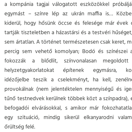
a kompánia tagjai válogatott eszközökkel próbáljá
egymást – színre lép az ukrán maffia is… Közbe
kiderül, hogy hősünk öccse és felesége már évek 
tartják tiszteletben a házastársi és a testvéri hűség
sem ártatlan. A történet természetesen csak keret, m
percig sem vehető komolyan; Bodó és színészei a
fokozzák a blődlit, színvonalasan megoldott 
helyzetgyakorlatokat építenek egymásra, kom
idézőjelbe teszik a cselekményt, ha kell, zenélne
provokálnak (nem jelentéktelen mennyiségű és ige
tűnő testnedvek kerülnek többek közt a színpadra), e
befogadói elvárásokkal, s amikor már fokozhatatla
egy szituáció, mindig sikerül elkanyarodni valam
őrültség felé.