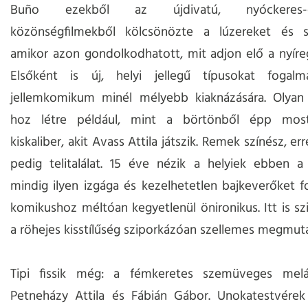
Buño ezekből az újdivatú, nyóckeres-ge
közönségfilmekből kölcsönözte a lúzereket és szi
amikor azon gondolkodhatott, mit adjon elő a nyíre
Elsőként is új, helyi jellegű típusokat foga
jellemkomikum minél mélyebb kiaknázására. Olyan t
hoz létre például, mint a börtönből épp most
kiskaliber, akit Avass Attila játszik. Remek színész, er
pedig telitalálat. 15 éve nézik a helyiek ebben a
mindig ilyen izgága és kezelhetetlen bajkeverőket f
komikushoz méltóan kegyetlenül önironikus. Itt is szi
a röhejes kisstílűség sziporkázóan szellemes megmut
Tipi fissik még: a fémkeretes szemüveges melá
Petneházy Attila és Fábián Gábor. Unokatestvérek