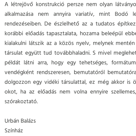
A létrejövő konstrukció persze nem olyan látványo
alkalmazása nem annyira variatív, mint Bodó l
rendezéseiben. De észlelhető az a tudatos építkez
korábbi előadás tapasztalata, hozama beleépül ebb
kialakulni látszik az a közös nyelv, melynek menté
társulat együtt tud továbbhaladni. S mivel megleh
példát látni arra, hogy egy tehetséges, formátu
vendégként rendszeresen, bemutatóról bemutatóra
dolgozzon egy vidéki társulattal, ez még akkor is
okot, ha az előadás nem volna ennyire szellemes
szórakoztató.
Urbán Balázs
Színház