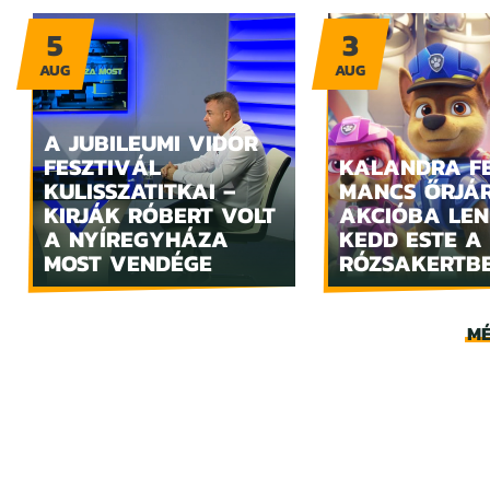
5
3
AUG
AUG
A JUBILEUMI VIDOR
FESZTIVÁL
KALANDRA FE
KULISSZATITKAI –
MANCS ŐRJÁ
KIRJÁK RÓBERT VOLT
AKCIÓBA LE
A NYÍREGYHÁZA
KEDD ESTE A
MOST VENDÉGE
RÓZSAKERTB
MÉ