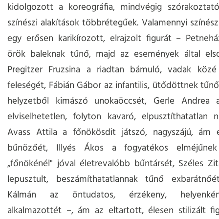
kidolgozott a koreográfia, mindvégig szórakoztató
színészi alakítások többrétegűek. Valamennyi színé
egy erősen karikírozott, elrajzolt figurát – Petnehá
örök baleknak tűnő, majd az események által elsod
Pregitzer Fruzsina a riadtan bámuló, vadak közé
feleségét, Fábián Gábor az infantilis, ütődöttnek tűn
helyzetből kimászó unokaöccsét, Gerle Andrea a
elviselhetetlen, folyton kavaró, elpusztíthatatlan 
Avass Attila a főnökösdit játszó, nagyszájú, ám é
bűnözőét, Illyés Ákos a fogyatékos elméjűne
„főnökénél" jóval életrevalóbb bűntársét, Széles Zit
lepusztult, beszámíthatatlannak tűnő exbarátnőét
Kálmán az öntudatos, érzékeny, helyenkén
alkalmazottét –, ám az eltartott, élesen stilizált f