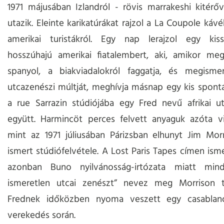
1971 májusában Izlandról - rövis marrakeshi kitérőv
utazik. Eleinte karikatúrákat rajzol a La Coupole káv
amerikai turistákról. Egy nap lerajzol egy kissl
hosszúhajú amerikai fiatalembert, aki, amikor meg
spanyol, a biakviadalokról faggatja, és megisme
utcazenészi múltját, meghívja másnap egy kis spont
a rue Sarrazin stúdiójába egy Fred nevű afrikai u
együtt. Harmincöt perces felvett anyaguk azóta vil
mint az 1971 júliusában Párizsban elhunyt Jim Mor
ismert stúdiófelvétele. A Lost Paris Tapes címen ism
azonban Buno nyilvánosság-irtózata miatt min
ismeretlen utcai zenészt” nevez meg Morrison t
Frednek időközben nyoma veszett egy casablan
verekedés során.