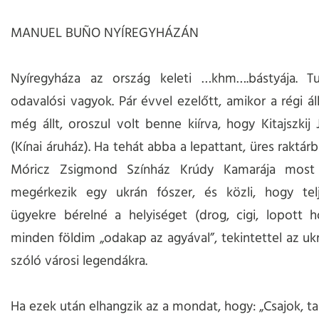
MANUEL BUÑO NYÍREGYHÁZÁN
Nyíregyháza az ország keleti …khm….bástyája. 
odavalósi vagyok. Pár évvel ezelőtt, amikor a régi á
még állt, oroszul volt benne kiírva, hogy Kitajszkij
(Kínai áruház). Ha tehát abba a lepattant, üres raktár
Móricz Zsigmond Színház Krúdy Kamarája most 
megérkezik egy ukrán fószer, és közli, hogy telj
ügyekre bérelné a helyiséget (drog, cigi, lopott h
minden földim „odakap az agyával”, tekintettel az ukr
szóló városi legendákra.
Ha ezek után elhangzik az a mondat, hogy: „Csajok, ta