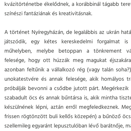
kvázitörténetbe ékelődnek, a korábbinál tágabb ter
színészi fantáziának és kreativitásnak.
A történet Nyíregyházán, de legalábbis az ukrán hat
játszódik, egy kétes kereskedelmi forgalmat is 
műhelyben, melybe betoppan a tönkrement vál
felesége, hogy ott húzzák meg magukat éjszakára
azonban feltűnik a vállalkozó rég (vagy talán soha?
unokatestvére és annak felesége, akik homályos tr
próbálják bevonni a csődbe jutott párt. Megérkezik
szabadult öcs és annak bűntársa is, akik mintha tiszt
készülnének lépni, aztán erről megfeledkeznek. Meg
frissen rögtönzött buli kellős közepén) a bűnöző öcs 
szellemileg egyaránt lepusztulóban lévő barátnője, m