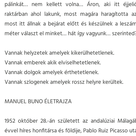
pálinkát… nem kellett volna… Áron, aki itt éjjel
raktárban ahol lakunk, most magára haragította az
most itt állnak a bejárat előtt és készülnek a leszá
méter választ el minket… hát így vagyunk… szerinted
Vannak helyzetek amelyek kikerülhetetlenek.
Vannak emberek akik elviselhetetlenek.
Vannak dolgok amelyek érthetetlenek.
Vannak szlogenek amelyek rossz helyre kerültek.
MANUEL BUNO ÉLETRAJZA
1952 október 28.-án született az andalúziai Málag
évvel híres honfitársa és földije, Pablo Ruiz Picasso ut