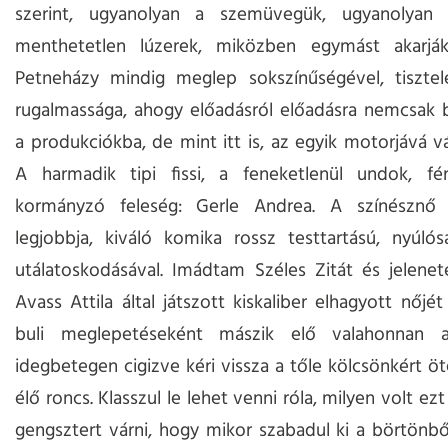
szerint, ugyanolyan a szemüvegük, ugyanolyan
menthetetlen lúzerek, miközben egymást akarjá
Petneházy mindig meglep sokszínűségével, tisztel
rugalmassága, ahogy előadásról előadásra nemcsak b
a produkciókba, de mint itt is, az egyik motorjává vá
A harmadik tipi fissi, a feneketlenül undok, férj
kormányzó feleség: Gerle Andrea. A színésznő
legjobbja, kiváló komika rossz testtartású, nyúló
utálatoskodásával. Imádtam Széles Zitát és jeleneté
Avass Attila által játszott kiskaliber elhagyott nőjét
buli meglepetéseként mászik elő valahonnan a
idegbetegen cigizve kéri vissza a tőle kölcsönkért öt
élő roncs. Klasszul le lehet venni róla, milyen volt ez
gengsztert várni, hogy mikor szabadul ki a börtönb