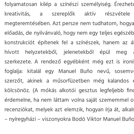
folyamatosan kilép a színészi személyiség. Érezhet
kreativitás, a szereplők aktív részvétel
megteremtésében. Azt persze nem tudhatom, hogyan
előadás, de nyilvánvaló, hogy nem egy teljes egészéb
konstrukciót építenek fel a színészek, hanem az ál
hívott helyzetekből, jelenetekből épül meg 
szerkezete. A rendező egyébként még ezt is ironi
foglalja: kitalál egy Manuel Buño nevű, sosemv
szerzőt, akinek a műsorfüzetben még kalandos él
kölcsönöz. (A mókás alkotói gesztus legfeljebb fi
érdemelne, ha nem láttam volna saját szememmel o
recenziókat, melyek azt elemzik, hogyan írja át, alka
– nyíregyházi – viszonyokra Bodó Viktor Manuel Buño 