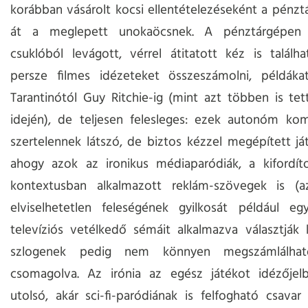
korábban vásárolt kocsi ellentételezéseként a pénzt
át a meglepett unokaöcsnek. A pénztárgépen
csuklóból levágott, vérrel átitatott kéz is találh
persze filmes idézeteket összeszámolni, példáka
Tarantinótól Guy Ritchie-ig (mint azt többen is te
idején), de teljesen felesleges: ezek autonóm ko
szertelennek látszó, de biztos kézzel megépített já
ahogy azok az ironikus médiaparódiák, a kifordíto
kontextusban alkalmazott reklám-szövegek is (
elviselhetetlen feleségének gyilkosát például eg
televíziós vetélkedő sémáit alkalmazva választják
szlogenek pedig nem könnyen megszámlálha
csomagolva. Az irónia az egész játékot idézőjelb
utolsó, akár sci-fi-paródiának is felfogható csavar