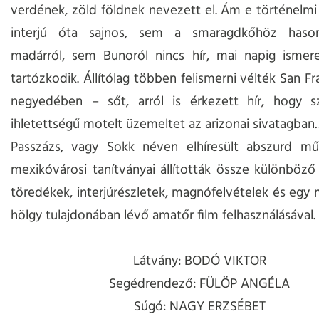
verdének, zöld földnek nevezett el. Ám e történelmi
interjú óta sajnos, sem a smaragdkőhöz hason
madárról, sem Bunoról nincs hír, mai napig ismere
tartózkodik. Állítólag többen felismerni vélték San Fr
negyedében – sőt, arról is érkezett hír, hogy szu
ihletettségű motelt üzemeltet az arizonai sivatagban
Passzázs, vagy Sokk néven elhíresült abszurd mű
mexikóvárosi tanítványai állították össze különböz
töredékek, interjúrészletek, magnófelvételek és egy
hölgy tulajdonában lévő amatőr film felhasználásával.
Látvány: BODÓ VIKTOR
Segédrendező: FÜLÖP ANGÉLA
Súgó: NAGY ERZSÉBET