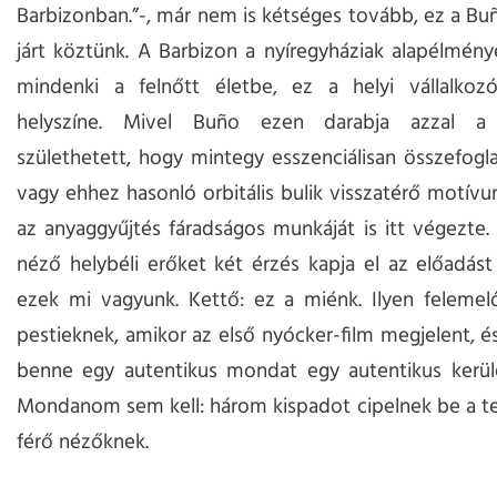
Barbizonban.”-, már nem is kétséges tovább, ez a Buñ
járt köztünk. A Barbizon a nyíregyháziak alapélménye
mindenki a felnőtt életbe, ez a helyi vállalkozók
helyszíne. Mivel Buño ezen darabja azzal a 
születhetett, hogy mintegy esszenciálisan összefoglal
vagy ehhez hasonló orbitális bulik visszatérő motívum
az anyaggyűjtés fáradságos munkáját is itt végezte.
néző helybéli erőket két érzés kapja el az előadást
ezek mi vagyunk. Kettő: ez a miénk. Ilyen felemel
pestieknek, amikor az első nyócker-film megjelent, é
benne egy autentikus mondat egy autentikus kerület
Mondanom sem kell: három kispadot cipelnek be a 
férő nézőknek.