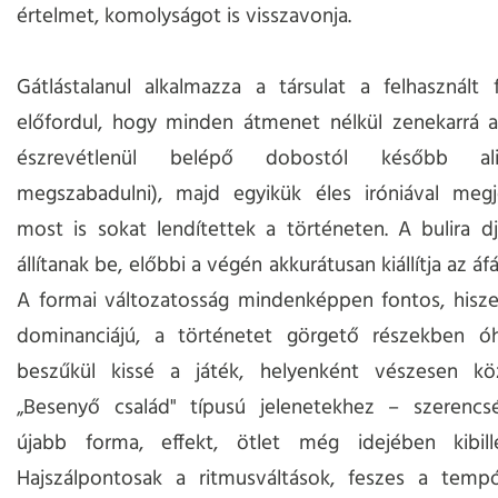
értelmet, komolyságot is visszavonja.
Gátlástalanul alkalmazza a társulat a felhasznált 
előfordul, hogy minden átmenet nélkül zenekarrá a
észrevétlenül belépő dobostól később al
megszabadulni), majd egyikük éles iróniával megj
most is sokat lendítettek a történeten. A bulira d
állítanak be, előbbi a végén akkurátusan kiállítja az áfá
A formai változatosság mindenképpen fontos, hisze
dominanciájú, a történetet görgető részekben óha
beszűkül kissé a játék, helyenként vészesen kö
„Besenyő család" típusú jelenetekhez – szerencs
újabb forma, effekt, ötlet még idejében kibill
Hajszálpontosak a ritmusváltások, feszes a temp