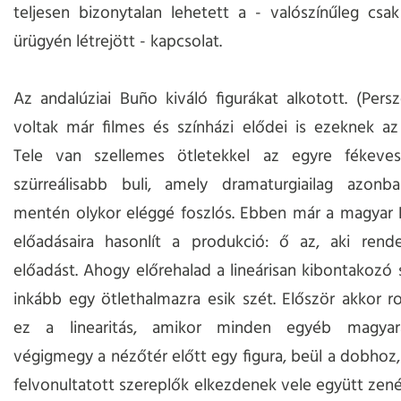
teljesen bizonytalan lehetett a - valószínűleg csa
ürügyén létrejött - kapcsolat.
Az andalúziai Buño kiváló figurákat alkotott. (Pers
voltak már filmes és színházi elődei is ezeknek az 
Tele van szellemes ötletekkel az egyre fékeve
szürreálisabb buli, amely dramaturgiailag azonb
mentén olykor eléggé foszlós. Ebben már a magyar 
előadásaira hasonlít a produkció: ő az, aki rend
előadást. Ahogy előrehalad a lineárisan kibontakozó s
inkább egy ötlethalmazra esik szét. Először akkor 
ez a linearitás, amikor minden egyéb magyará
végigmegy a nézőtér előtt egy figura, beül a dobhoz,
felvonultatott szereplők elkezdenek vele együtt zenél