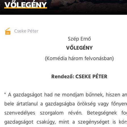
VŐLEGÉNY
Cseke Péter
Szép Ernő
VŐLEGÉNY
(Komédia három felvonásban)
Rendező: CSEKE PÉTER
" A gazdagságot had ne mondjam bűnnek, hiszen an
bele ártatlanul a gazdagságba örökség vagy főnye
szenvedélyes szorgalom révén. Betegségnek f
gazdagságot csakúgy, mint a szegénységet is kó