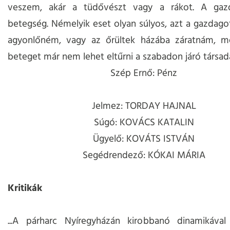
veszem, akár a tüdővészt vagy a rákot. A gazd
betegség. Némelyik eset olyan súlyos, azt a gazdago
agyonlőném, vagy az őrültek házába záratnám, me
beteget már nem lehet eltűrni a szabadon járó társa
Szép Ernő: Pénz
Jelmez: TORDAY HAJNAL
Súgó: KOVÁCS KATALIN
Ügyelő: KOVÁTS ISTVÁN
Segédrendező: KÓKAI MÁRIA
Kritikák
...A párharc Nyíregyházán kirobbanó dinamikával 