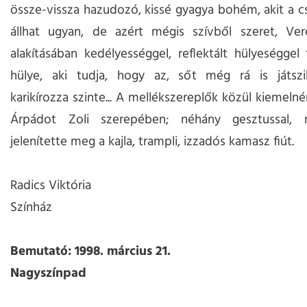
össze-vissza hazudozó, kissé gyagya bohém, akit a c
állhat ugyan, de azért mégis szívből szeret, Ver
alakításában kedélyességgel, reflektált hülyeséggel
hülye, aki tudja, hogy az, sőt még rá is játsz
karikírozza szinte... A mellékszereplők közül kiemel
Árpádot Zoli szerepében; néhány gesztussal, 
jelenítette meg a kajla, trampli, izzadós kamasz fiút.
Radics Viktória
Színház
Bemutató: 1998. március 21.
Nagyszínpad