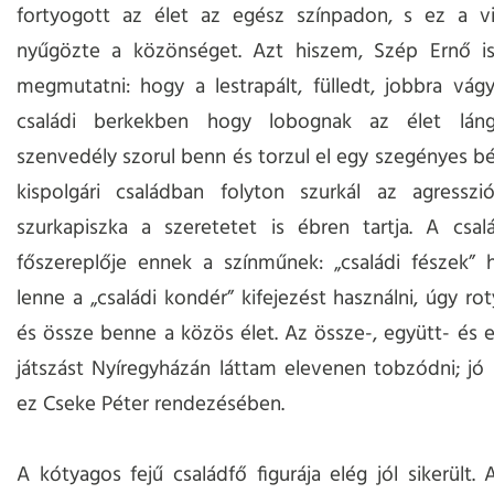
fortyogott az élet az egész színpadon, s ez a vit
nyűgözte a közönséget. Azt hiszem, Szép Ernő is
megmutatni: hogy a lestrapált, fülledt, jobbra vágy
családi berkekben hogy lobognak az élet láng
szenvedély szorul benn és torzul el egy szegényes bé
kispolgári családban folyton szurkál az agressz
szurkapiszka a szeretetet is ébren tartja. A csal
főszereplője ennek a színműnek: „családi fészek” 
lenne a „családi kondér” kifejezést használni, úgy ro
és össze benne a közös élet. Az össze-, együtt- és 
játszást Nyíregyházán láttam elevenen tobzódni; jó ki
ez Cseke Péter rendezésében.
A kótyagos fejű családfő figurája elég jól sikerült. 