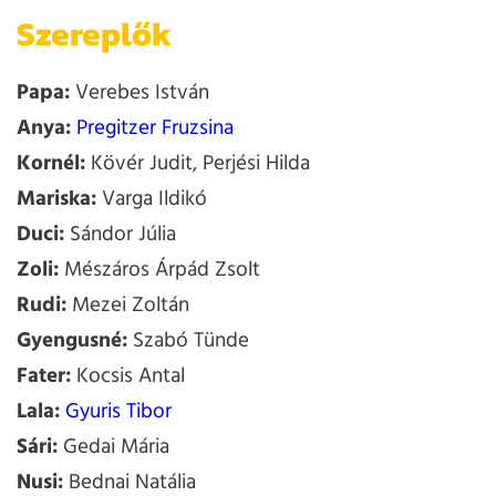
Szereplők
Papa:
Verebes István
Anya:
Pregitzer Fruzsina
Kornél:
Kövér Judit, Perjési Hilda
Mariska:
Varga Ildikó
Duci:
Sándor Júlia
Zoli:
Mészáros Árpád Zsolt
Rudi:
Mezei Zoltán
Gyengusné:
Szabó Tünde
Fater:
Kocsis Antal
Lala:
Gyuris Tibor
Sári:
Gedai Mária
Nusi:
Bednai Natália