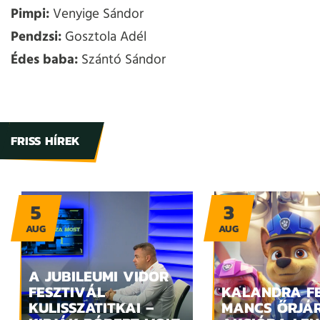
Pimpi:
Venyige Sándor
Pendzsi:
Gosztola Adél
Édes baba:
Szántó Sándor
FRISS HÍREK
5
3
AUG
AUG
A JUBILEUMI VIDOR
FESZTIVÁL
KALANDRA FE
KULISSZATITKAI –
MANCS ŐRJÁ