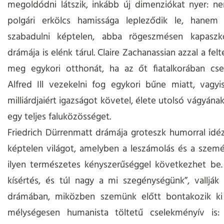
megoldódni látszik, inkább új dimenziókat nyer: n
polgári erkölcs hamissága lepleződik le, hanem 
szabadulni képtelen, abba rögeszmésen kapasz
drámája is elénk tárul. Claire Zachanassian azzal a felt
meg egykori otthonát, ha az őt fiatalkorában cs
Alfred Ill vezekelni fog egykori bűne miatt, vagy
milliárdjaiért igazságot követel, élete utolsó vágyának
egy teljes faluközösséget.
Friedrich Dürrenmatt drámája groteszk humorral idé
képtelen világot, amelyben a leszámolás és a szem
ilyen természetes kényszerűséggel következhet be.
kísértés, és túl nagy a mi szegénységünk”, vallják
drámában, miközben szemünk előtt bontakozik ki
mélységesen humanista töltetű cselekményív is