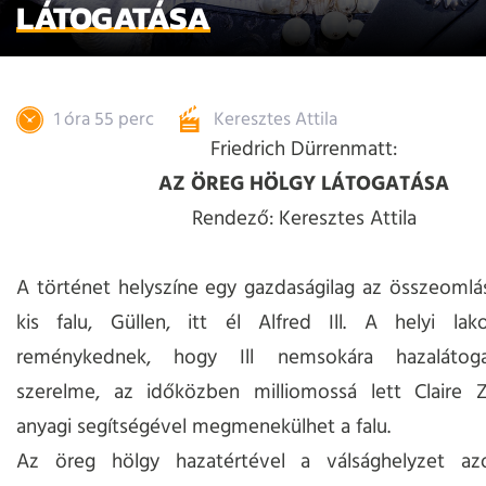
LÁTOGATÁSA
1 óra 55 perc
Keresztes Attila
Friedrich Dürrenmatt:
AZ ÖREG HÖLGY LÁTOGATÁSA
Rendező: Keresztes Attila
A történet helyszíne egy gazdaságilag az összeomlás
kis falu, Güllen, itt él Alfred Ill. A helyi la
reménykednek, hogy Ill nemsokára hazalátogat
szerelme, az időközben milliomossá lett Claire Z
anyagi segítségével megmenekülhet a falu.
Az öreg hölgy hazatértével a válsághelyzet a