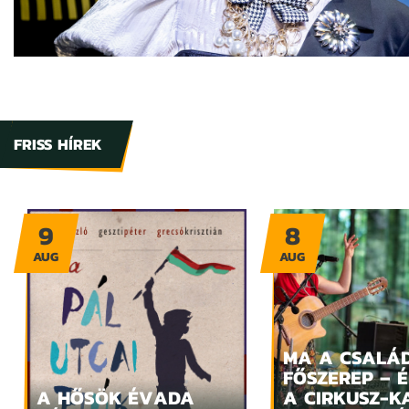
FRISS HÍREK
9
8
AUG
AUG
MA A CSALÁ
FŐSZEREP – 
A HŐSÖK ÉVADA
A CIRKUSZ-K