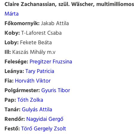
Claire Zachanassian, szül. Wäscher, multimilliomo
Márta
Főkomornyik:
Jakab Attila
Koby:
T-Laforest Csaba
Loby:
Fekete Beáta
Ill:
Kaszás Mihály m.v
Felesége:
Pregitzer Fruzsina
Leánya:
Tary Patricia
Fia:
Horváth Viktor
Polgármester:
Gyuris Tibor
Pap:
Tóth Zolka
Tanár:
Gulyás Attila
Rendőr:
Nagyidai Gergő
Festő:
Törő Gergely Zsolt