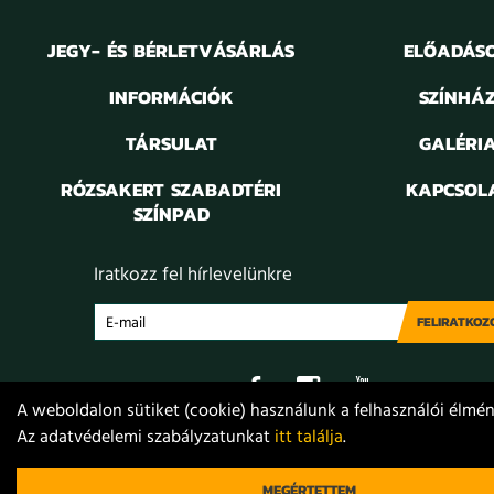
JEGY- ÉS BÉRLETVÁSÁRLÁS
ELŐADÁS
INFORMÁCIÓK
SZÍNHÁ
TÁRSULAT
GALÉRI
RÓZSAKERT SZABADTÉRI
KAPCSOL
SZÍNPAD
Iratkozz fel hírlevelünkre
FELIRATKOZ
A weboldalon sütiket (cookie) használunk a felhasználói élmény
Az adatvédelemi szabályzatunkat
itt találja
.
Adatvédelem
Jogi nyilatkozat
Projektek
Közérdekű
© 2021. Móricz Zsigmond Színház
MEGÉRTETTEM