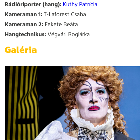
Rádióriporter (hang):
Kuthy Patrícia
Kameraman 1:
T-Laforest Csaba
Kameraman 2:
Fekete Beáta
Hangtechnikus:
Végvári Boglárka
Galéria