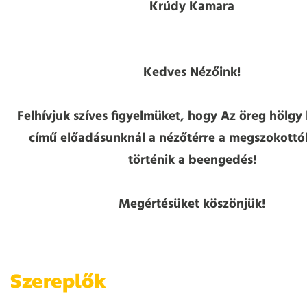
Krúdy Kamara
Kedves Nézőink!
Felhívjuk szíves figyelmüket, hogy Az öreg hölgy
című előadásunknál a nézőtérre a megszokottó
történik a beengedés!
Megértésüket köszönjük!
Szereplők