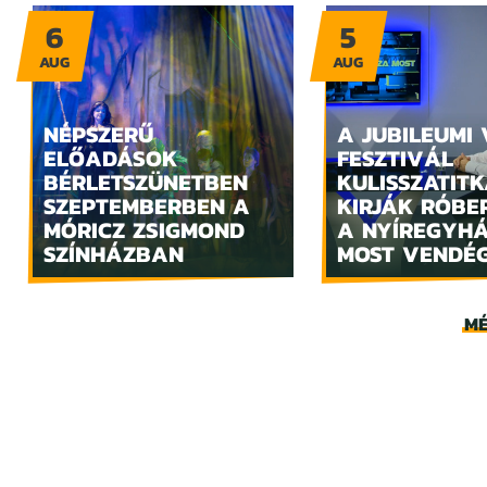
6
5
AUG
AUG
NÉPSZERŰ
A JUBILEUMI
ELŐADÁSOK
FESZTIVÁL
BÉRLETSZÜNETBEN
KULISSZATITK
SZEPTEMBERBEN A
KIRJÁK RÓBE
MÓRICZ ZSIGMOND
A NYÍREGYH
SZÍNHÁZBAN
MOST VENDÉ
MÉ