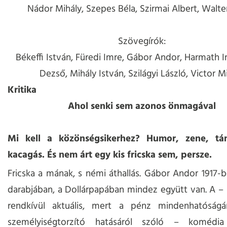
Nádor Mihály, Szepes Béla, Szirmai Albert, Walte
Szövegírók:
Békeffi István, Füredi Imre, Gábor Andor, Harmath I
Dezső, Mihály István, Szilágyi László, Victor M
Kritika
Ahol senki sem azonos önmagával
Mi kell a közönségsikerhez? Humor, zene, tán
kacagás. És nem árt egy kis fricska sem, persze.
Fricska a mának, s némi áthallás. Gábor Andor 1917-b
darabjában, a Dollárpapában mindez együtt van. A – 
rendkívül aktuális, mert a pénz mindenhatóságá
személyiségtorzító hatásáról szóló – komédia