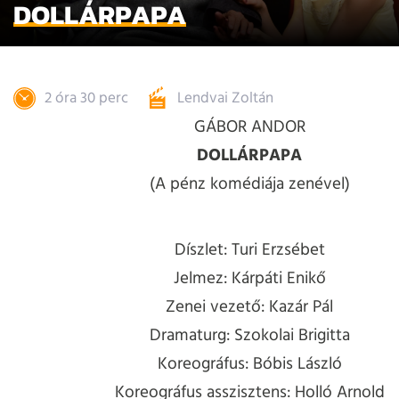
DOLLÁRPAPA
2 óra 30 perc
Lendvai Zoltán
GÁBOR ANDOR
DOLLÁRPAPA
(A pénz komédiája zenével)
Díszlet: Turi Erzsébet
Jelmez: Kárpáti Enikő
Zenei vezető: Kazár Pál
Dramaturg: Szokolai Brigitta
Koreográfus: Bóbis László
Koreográfus asszisztens: Holló Arnold