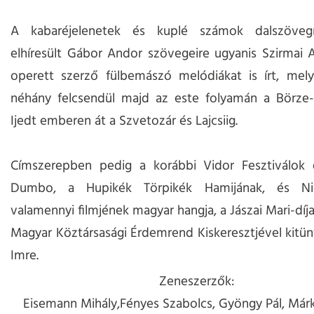
A kabaréjelenetek és kuplé számok dalszövegí
elhíresült Gábor Andor szövegeire ugyanis Szirmai 
operett szerző fülbemászó melódiákat is írt, mely
néhány felcsendül majd az este folyamán a Börze-d
Ijedt emberen át a Szvetozár és Lajcsiig.
Címszerepben pedig a korábbi Vidor Fesztiválok dí
Dumbo, a Hupikék Törpikék Hamijának, és Ni
valamennyi filmjének magyar hangja, a Jászai Mari-díj
Magyar Köztársasági Érdemrend Kiskeresztjével kitün
Imre.
Zeneszerzők:
Eisemann Mihály,Fényes Szabolcs, Gyöngy Pál, Márk