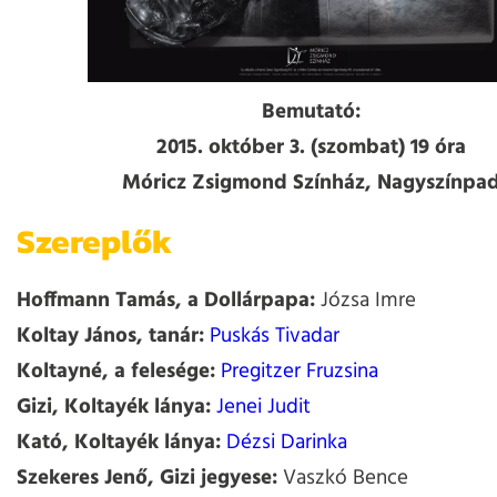
Bemutató:
2015. október 3. (szombat) 19 óra
Móricz Zsigmond Színház, Nagyszínpa
Szereplők
Hoffmann Tamás, a Dollárpapa:
Józsa Imre
Koltay János, tanár:
Puskás Tivadar
Koltayné, a felesége:
Pregitzer Fruzsina
Gizi, Koltayék lánya:
Jenei Judit
Kató, Koltayék lánya:
Dézsi Darinka
Szekeres Jenő, Gizi jegyese:
Vaszkó Bence