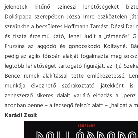
jelenetek kitűnő színészi lehetőségeket bizt
Dollárpapa szerepében Józsa Imre eszköztelen játé
szívünkbe a becsületes Hoffmann Tamást. Dézsi Darin
és tiszta érzelmű Kató, Jenei Judit a „rámenős” Giz
Fruzsina az aggódó és gondoskodó Koltayné, Bár
pedig az agilis főispán alakját fogalmazta meg soks
legtöbb lehetőséget tartogató figuráját, az ifjú Szek
Bence remek alakítással tette emlékezetessé. Len
munkája élvezhető szórakoztató játékként is
zeneszerző sikeres dalait variáló előadás a „pénz
azonban benne – a fecsegő felszín alatt – „hallgat a 
Karádi Zsolt