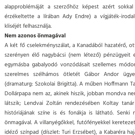
alapproblémáját a szerzőhöz képest azért sokka
érzékeltette a lírában Ady Endre) a vígjáték-irod
kliséjét felhasználja.
Nem azonos önmagával
A két fő cselekményszálat, a Kanadából hazatérő, o
szerényen élő nagybácsi (nem létező) pénzügyeit é
egymásba gabalyodó vonzódásait szellemes módon
szerelmes szélhámos ötletét Gábor Andor ügyes
(dramaturg: Szokolai Brigitta). A műben Hoffmann T
Dollárpapa nem az, akinek hiszik, jobban mondva ne
látszik; Lendvai Zoltán rendezésében Koltay tanár
históriájának színe is és fonákja is látható. Senk
önmagával. A villanyégőkkel, futófényekkel kereteze
idéző színpad (díszlet: Turi Erzsébet), a Kabaréra ha