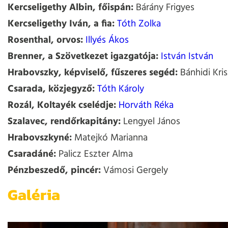
Kercseligethy Albin, főispán:
Bárány Frigyes
Kercseligethy Iván, a fia:
Tóth Zolka
Rosenthal, orvos:
Illyés Ákos
Brenner, a Szövetkezet igazgatója:
István István
Hrabovszky, képviselő, fűszeres segéd:
Bánhidi Kris
Csarada, közjegyző:
Tóth Károly
Rozál, Koltayék cselédje:
Horváth Réka
Szalavec, rendőrkapitány:
Lengyel János
Hrabovszkyné:
Matejkó Marianna
Csaradáné:
Palicz Eszter Alma
Pénzbeszedő, pincér:
Vámosi Gergely
Galéria