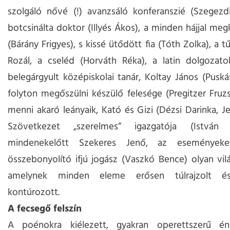
szolgáló nővé (!) avanzsáló konferanszié (Szegezd
botcsinálta doktor (Illyés Ákos), a minden hájjal meg
(Bárány Frigyes), s kissé ütődött fia (Tóth Zolka), a t
Rozál, a cseléd (Horváth Réka), a latin dolgozato
belegárgyult középiskolai tanár, Koltay János (Puskás
folyton megőszülni készülő felesége (Pregitzer Fruzsi
menni akaró leányaik, Kató és Gizi (Dézsi Darinka, Je
Szövetkezet „szerelmes” igazgatója (István 
mindenekelőtt Szekeres Jenő, az eseményeke
összebonyolító ifjú jogász (Vaszkó Bence) olyan vilá
amelynek minden eleme erősen túlrajzolt é
kontúrozott.
A fecsegő felszín
A poénokra kiélezett, gyakran operettszerű én