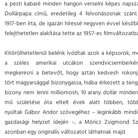
a pesti kabaré minden hangon verselni képes napsz
Dollárpapa című, eredetileg 4 felvonásosnak szánt
1917-ben írta, de igazán híressé negyven évvel későb
felejthetetlen alakítása tette az 1957-es filmváltozatb
Kitörölhetetlenül belénk ívódtak azok a képsorok, m
a szeles amerikai utcákon szendvicsemberkén
megkeresni a betevőt, hogy aztán kedvesh rokonja
tört magyarsággal bizonygassa, hiába érkezett a tenge
bizony nem lenni milliomosh; 10 arany dollár minde
mű születése óta eltelt évek alatt többen, töb
nyúltak Gábor Andor szövegéhez – leginkább mind
gazdasági helyzet idején –, a Móricz Zsigmond Sz
azonban egy originális változatot láthatnak majd.