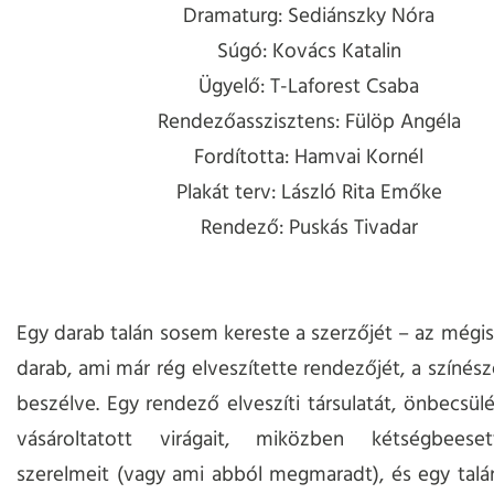
Dramaturg: Sediánszky Nóra
Súgó: Kovács Katalin
Ügyelő: T-Laforest Csaba
Rendezőasszisztens: Fülöp Angéla
Fordította: Hamvai Kornél
Plakát terv: László Rita Emőke
Rendező: Puskás Tivadar
Egy darab talán sosem kereste a szerzőjét – az mégis 
darab, ami már rég elveszítette rendezőjét, a színész
beszélve. Egy rendező elveszíti társulatát, önbecsülé
vásároltatott virágait, miközben kétségbeese
szerelmeit (vagy ami abból megmaradt), és egy tal