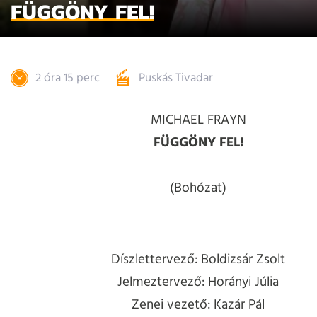
FÜGGÖNY FEL!
2 óra 15 perc
Puskás Tivadar
MICHAEL FRAYN
FÜGGÖNY FEL!
(Bohózat)
Díszlettervező: Boldizsár Zsolt
Jelmeztervező: Horányi Júlia
Zenei vezető: Kazár Pál