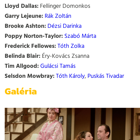
Lloyd Dallas:
Fellinger Domonkos
Garry Lejeune:
Rák Zoltán
Brooke Ashton:
Dézsi Darinka
Poppy Norton-Taylor:
Szabó Márta
Frederick Fellowes:
Tóth Zolka
Belinda Blair:
Éry-Kovács Zsanna
Tim Allgood:
Gulácsi Tamás
Selsdon Mowbray:
Tóth Károly
,
Puskás Tivadar
Galéria