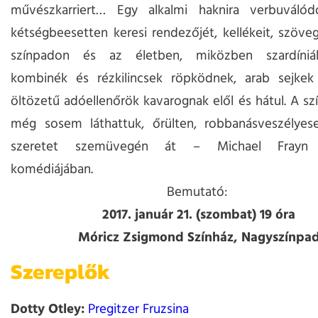
művészkarriert… Egy alkalmi haknira verbuválódo
kétségbeesetten keresi rendezőjét, kellékeit, szöveg
színpadon és az életben, miközben szardíniák
kombinék és rézkilincsek röpködnek, arab sejkek
öltözetű adóellenőrök kavarognak elől és hátul. A sz
még sosem láthattuk, őrülten, robbanásveszélyes
szeretet szemüvegén át – Michael Frayn f
komédiájában.
Bemutató:
2017. január 21. (szombat) 19 óra
Móricz Zsigmond Színház, Nagyszínpa
Szereplők
Dotty Otley:
Pregitzer Fruzsina