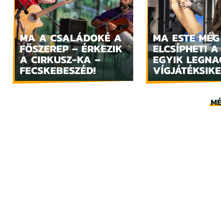
MA A CSALÁDOKÉ A
MA ESTE MÉG
FŐSZEREP – ÉRKEZIK
ELCSÍPHETI A
A CIRKUSZ-KA –
EGYIK LEGN
FECSKEBESZÉD!
VÍGJÁTÉKSIKE
MÉ