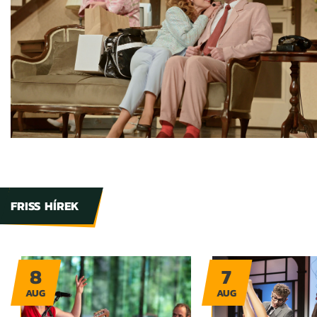
FRISS HÍREK
8
7
AUG
AUG