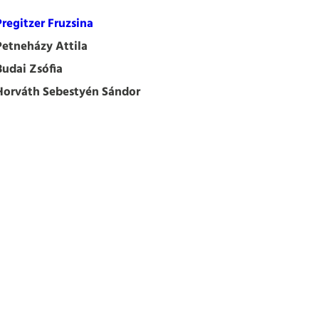
Pregitzer Fruzsina
Petneházy Attila
Budai Zsófia
Horváth Sebestyén Sándor