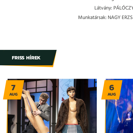
Látvány: PÁLÓC
Munkatársak: NAGY ERZ
FRISS HÍREK
7
6
AUG
AUG