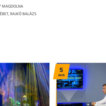
ZY MAGDOLNA
SÉBET, RAJKÓ BALÁZS
5
AUG