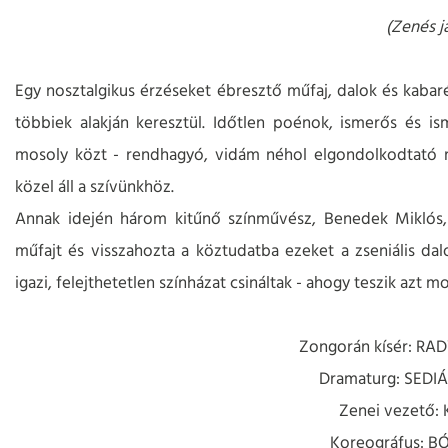
(Zenés j
Egy nosztalgikus érzéseket ébresztő műfaj, dalok és kabar
többiek alakján keresztül. Időtlen poénok, ismerős és i
mosoly közt - rendhagyó, vidám néhol elgondolkodtató m
közel áll a szívünkhöz.
Annak idején három kitűnő színművész, Benedek Miklós, 
műfajt és visszahozta a köztudatba ezeket a zseniális dalo
igazi, felejthetetlen színházat csináltak - ahogy teszik azt
Zongorán kísér: R
Dramaturg: SED
Zenei vezető:
Koreográfus: B