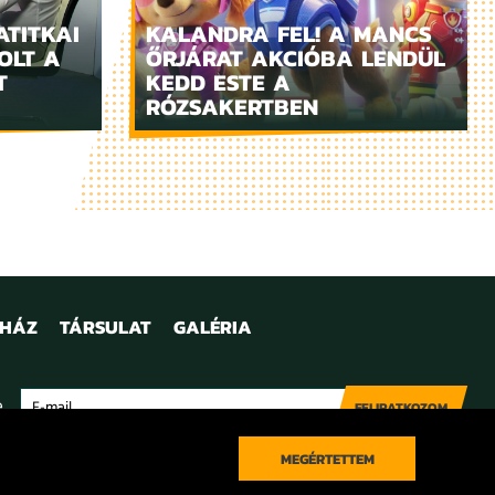
ATITKAI
KALANDRA FEL! A MANCS
OLT A
ŐRJÁRAT AKCIÓBA LENDÜL
T
KEDD ESTE A
RÓZSAKERTBEN
NHÁZ
TÁRSULAT
GALÉRIA
e
FELIRATKOZOM
MEGÉRTETTEM