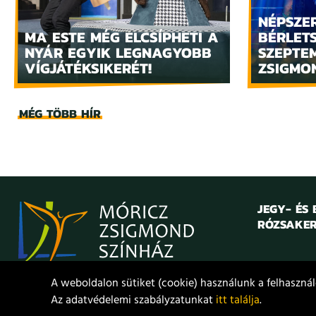
NÉPSZE
MA ESTE MÉG ELCSÍPHETI A
BÉRLET
NYÁR EGYIK LEGNAGYOBB
SZEPTE
VÍGJÁTÉKSIKERÉT!
ZSIGMO
MÉG TÖBB HÍR
JEGY- ÉS
RÓZSAKER
A weboldalon sütiket (cookie) használunk a felhasználó
Az adatvédelemi szabályzatunkat
itt találja
.
© 2021. Móricz Zsigmond Színház
Adatvédelem
Jogi nyilat