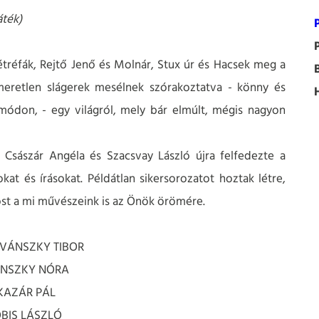
áték)
étréfák, Rejtő Jenő és Molnár, Stux úr és Hacsek meg a
smeretlen slágerek mesélnek szórakoztatva - könny és
ódon, - egy világról, mely bár elmúlt, mégis nagyon
Császár Angéla és Szacsvay László újra felfedezte a
kat és írásokat. Példátlan sikersorozatot hoztak létre,
 most a mi művészeink is az Önök örömére.
ADVÁNSZKY TIBOR
IÁNSZKY NÓRA
 KAZÁR PÁL
ÓBIS LÁSZLÓ