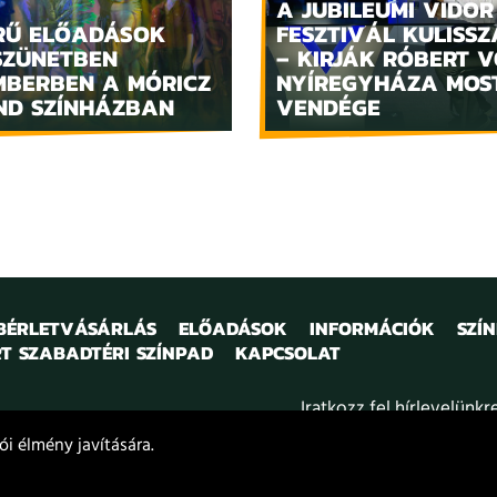
A JUBILEUMI VIDOR
RŰ ELŐADÁSOK
FESZTIVÁL KULISSZ
SZÜNETBEN
– KIRJÁK RÓBERT V
MBERBEN A MÓRICZ
NYÍREGYHÁZA MOS
ND SZÍNHÁZBAN
VENDÉGE
 BÉRLETVÁSÁRLÁS
ELŐADÁSOK
INFORMÁCIÓK
SZÍ
T SZABADTÉRI SZÍNPAD
KAPCSOLAT
Iratkozz fel hírlevelünkr
i élmény javítására.
kozat
Projektek
Közérdekű adatok