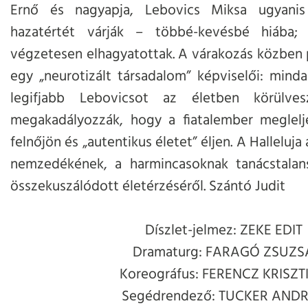
Ernő és nagyapja, Lebovics Miksa ugyani
hazatértét várják – többé-kevésbé hiába
végzetesen elhagyatottak. A várakozás közben p
egy „neurotizált társadalom” képviselői: minda
legifjabb Lebovicsot az életben körülve
megakadályozzák, hogy a fiatalember meglelje
felnőjön és „autentikus életet” éljen. A Halleluja
nemzedékének, a harmincasoknak tanácstalans
összekuszálódott életérzéséről. Szántó Judit
Díszlet-jelmez: ZEKE EDIT
Dramaturg: FARAGÓ ZSUZS
Koreográfus: FERENCZ KRISZT
Segédrendező: TUCKER AND