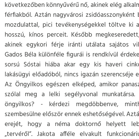
következőben könnyűvérű nő, akinek elég alkalm
férfiakból. Aztán nagyvárosi zsidóasszonyként 
mozdulattal, pici tevékenységekkel töltve ki 
hosszú, kínos perceit. Később megkeseredett, 
akinek egykori férje iránti utálata sajátos vi
Gados Béla különféle figurái is rendkívül érdek
sorsú Sóstai hiába akar egy kis haveri cink
lakásügyi előadóból, nincs igazán szerencséje eg
Az Öngyilkos egészen elképed, amikor pana
szólal meg a lelki segélyvonal munkatársa
öngyilkos? - kérdezi megdöbbenve, min
szembesülne először ennek eshetőségével. Azt
erejét, hogy a néma doktornő helyett le
„tervéről”. Jakota afféle elvakult funkcionár