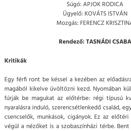
Súgó: APJOK RODICA
Ügyelő: KOVÁTS ISTVÁN
Mozgás: FERENCZ KRISZTIN
Rendező: TASNÁDI CSAB
Kritikák
Egy férfi ront be késsel a kezében az előadásr
magából kikelve üvöltözni kezd. Nyomában külö
fúrják be magukat az előtérbe: régi típusú kva
nyaralásra induló, szerencsétlenkedő család, egy
csencselők, munkások, cigányok. Ez az előtéri
végül a nézőket is a szobaszínházi térbe. Bent