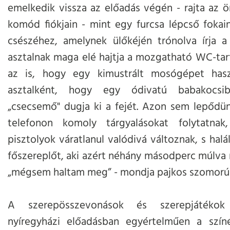
emelkedik vissza az előadás végén - rajta az ö
komód fiókjain - mint egy furcsa lépcső fokai
csészéhez, amelynek ülőkéjén trónolva írja a
asztalnak maga elé hajtja a mozgatható WC-tart
az is, hogy egy kimustrált mosógépet hasz
asztalként, hogy egy ódivatú babakocsib
„csecsemő" dugja ki a fejét. Azon sem lepődü
telefonon komoly tárgyalásokat folytatna
pisztolyok váratlanul valódivá változnak, s hal
főszereplőt, aki azért néhány másodperc múlva 
„mégsem haltam meg” - mondja pajkos szomorú
A szerepösszevonások és szerepjátékok
nyíregyházi előadásban egyértelműen a szín