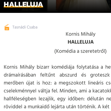
HALLELUJA
Tasnádi Csaba
Kornis Mihály
HALLELUJA
(Komédia a szeretetről)
Kornis Mihály bizarr komédiája folytatása a 
drámaírásában feltűnt abszurd és groteszk
merőben újat is hoz: a megszokott lineáris c
cselekménnyel váltja fel. Minden, ami a kacatokk
hallféleségben lezajlik, egy időben: délután n
röviddel a munkaidő lejárta után történik. A két