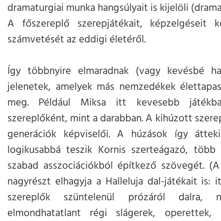
dramaturgiai munka hangsúlyait is kijelöli (dram
A főszereplő szerepjátékait, képzelgéseit k
számvetését az eddigi életéről.
Így többnyire elmaradnak (vagy kevésbé ha
jelenetek, amelyek más nemzedékek élettapaszt
meg. Például Miksa itt kevesebb játékba
szereplőként, mint a darabban. A kihúzott szere
generációk képviselői. A húzások így áttek
logikusabbá teszik Kornis szerteágazó, több 
szabad asszociációkból építkező szövegét. (A
nagyrészt elhagyja a Halleluja dal-játékait is: 
szereplők szüntelenül prózáról dalra,
elmondhatatlant régi slágerek, operettek,