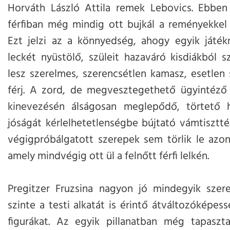
Horváth László Attila remek Lebovics. Ebben
férfiban még mindig ott bujkál a reményekkel t
Ezt jelzi az a könnyedség, ahogy egyik játékr
leckét nyüstölő, szüleit hazaváró kisdiákból s
lesz szerelmes, szerencsétlen kamasz, esetlen 
férj. A zord, de megvesztegethető ügyintéző
kinevezésén álságosan meglepődő, törtető 
jóságát kérlelhetetlenségbe bújtató vámtisztté. 
végigpróbálgatott szerepek sem törlik le azon
amely mindvégig ott ül a felnőtt férfi lelkén.
Pregitzer Fruzsina nagyon jó mindegyik szer
szinte a testi alkatát is érintő átváltozóképe
figurákat. Az egyik pillanatban még tapaszta