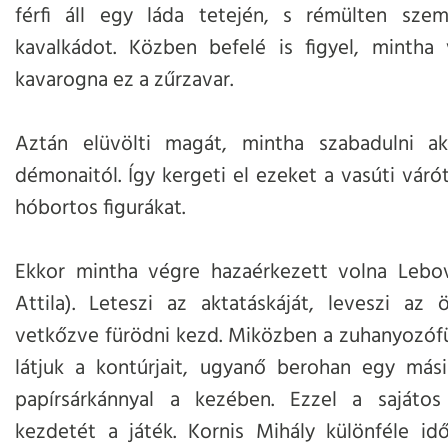
férfi áll egy láda tetején, s rémülten szem
kavalkádot. Közben befelé is figyel, mintha
kavarogna ez a zűrzavar.
Aztán elüvölti magát, mintha szabadulni a
démonaitól. Így kergeti el ezeket a vasúti vár
hóbortos figurákat.
Ekkor mintha végre hazaérkezett volna Lebov
Attila). Leteszi az aktatáskáját, leveszi az 
vetkőzve fürödni kezd. Miközben a zuhanyozófül
látjuk a kontúrjait, ugyanő berohan egy másik
papírsárkánnyal a kezében. Ezzel a sajátos 
kezdetét a játék. Kornis Mihály különféle id