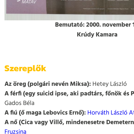
Bemutató: 2000. november 1
Krúdy Kamara
Szereplők
Az öreg (polgári nevén Miksa):
Hetey László
A férfi (egy suicid ipse, aki padtárs, főnök és 
Gados Béla
A fiú (ő maga Lebovics Ernő):
Horváth László At
A nő (Cica vagy Villő, mindenesetre Demetern
Fruzsina