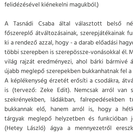
felidézésével kiénekelni magukból.)
A Tasnádi Csaba által választott belső né
főszereplő átváltozásainak, szerepjátékainak fun
ki a rendező azzal, hogy - a darab előadási hag
többi szerepben is szerepössze-vonásokkal él. 
világ rajzát eredményezi, ahol bárki bármivé á
újabb meglepő szerepekben bukkanhatnak fel a r
A képlékenység érzetét erősíti a csodákra, átv
is (tervező: Zeke Edit). Nemcsak arról van 
szekrényekben, ládákban, falrepedésekben 
bukkannak elő, hanem arról is, hogy a hét
tárgyak meglepő helyzetben és funkcióban 
(Hetey László) ágya a mennyezetről ereszk