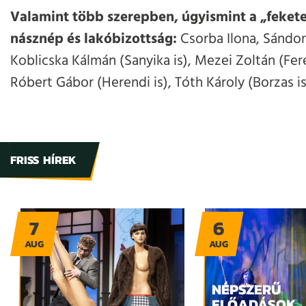
Valamint több szerepben, úgyismint a „feket
násznép és lakóbizottság:
Csorba Ilona, Sándor
Koblicska Kálmán (Sanyika is), Mezei Zoltán (Fere
Róbert Gábor (Herendi is), Tóth Károly (Borzas is
FRISS HÍREK
7
6
AUG
AUG
NÉPSZERŰ
ELŐADÁSOK