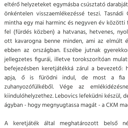
eltérő helyzeteket egymásba csúsztató darabját
önkéntelen visszaemlékezéssé teszi. Tasnádi
mintha egy mai harminc és negyven év közötti 
fel (fürdés közben) a hatvanas, hetvenes, nyo
ott kavarogna benne minden, ami az elmúlt é
ebben az országban. Eszébe jutnak gyerekkor
jellegzetes figurái, illetve torokszorítóan mula
befejezésben keretjátékká zárul a bevezető: 
apja, ő is fürödni indul, de most a fia
zuhanyozófülkéből. Vége az emlékidézésne
kiindulóhelyzethez. Lebovics lefeküdni készül, d
ágyban - hogy megnyugtassa magát - a CKM mag
A keretjáték által meghatározott belső n