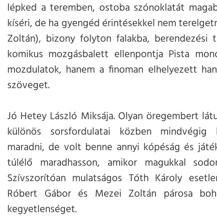
lépked a teremben, ostoba szónoklatát magab
kíséri, de ha gyengéd érintésekkel nem terelgetn
Zoltán), bizony folyton falakba, berendezési 
komikus mozgásbalett ellenpontja Pista mon
mozdulatok, hanem a finoman elhelyezett hang
szöveget.
Jó Hetey László Miksája. Olyan öregembert látu
különös sorsfordulatai közben mindvégig k
maradni, de volt benne annyi kópéság és játé
túlélő maradhasson, amikor magukkal sodo
Szívszorítóan mulatságos Tóth Károly esetlen
Róbert Gábor és Mezei Zoltán párosa bohóc
kegyetlenséget.