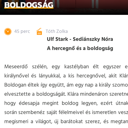
BOLDOGSÁG
45 perc
Tóth Zolka
Ulf Stark - Sediánszky Nóra
A hercegnő és a boldogság
Meseerdő szélén, egy kastélyban élt egyszer e
királynővel és lányukkal, a kis hercegnővel, akit Klá
Boldogan éltek így együtt, ám egy nap a király szomor
elvesztette a boldogságát. Klára mindenáron szeretné
hogy édesapja megint boldog legyen, ezért útnak 
során szembenéz saját félelmeivel és ismeretlen vesz
megismeri a világot, új barátokat szerez, és megtan