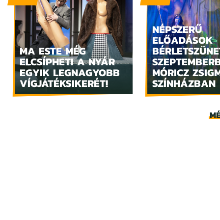
NÉPSZERŰ
ELŐADÁSOK
MA ESTE MÉG
BÉRLETSZÜNE
ELCSÍPHETI A NYÁR
SZEPTEMBER
EGYIK LEGNAGYOBB
MÓRICZ ZSIG
VÍGJÁTÉKSIKERÉT!
SZÍNHÁZBAN
MÉ