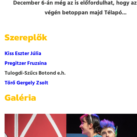
December 6-án m
ég az is előfordulhat, hogy a
végén betoppan majd Télapó...
Szereplők
Kiss Eszter Júlia
Pregitzer Fruzsina
Tulogdi-Szűcs Botond e.h.
Törő Gergely Zsolt
Galéria