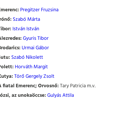
Emerenc:
Pregitzer Fruzsina
Írónő:
Szabó Márta
Tibor:
István István
Alezredes:
Gyuris Tibor
Brodarics:
Urmai Gábor
Sutu:
Szabó Nikolett
Polett:
Horváth Margit
Kutya:
Törő Gergely Zsolt
A fiatal Emerenc; Orvosnő:
Tary Patricia m.v.
Józsi, az unokaöccse:
Gulyás Attila