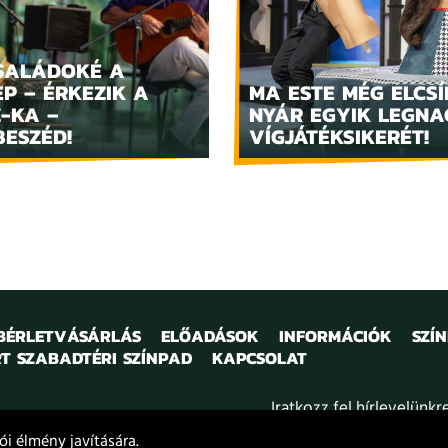
SALÁDOKÉ A
P – ÉRKEZIK A
MA ESTE MÉG ELCSÍ
Z-KA –
NYÁR EGYIK LEGN
BESZÉD!
VÍGJÁTÉKSIKERÉT!
 BÉRLETVÁSÁRLÁS
ELŐADÁSOK
INFORMÁCIÓK
SZÍ
T SZABADTÉRI SZÍNPAD
KAPCSOLAT
Iratkozz fel hírlevelünkr
i élmény javítására.