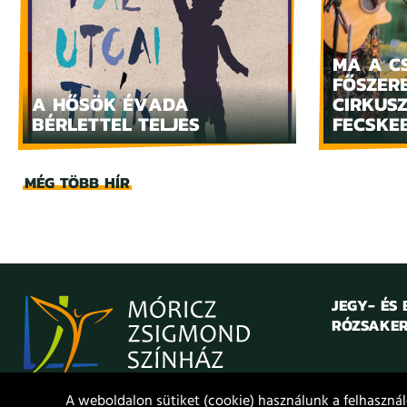
MA A C
FŐSZERE
A HŐSÖK ÉVADA
CIRKUS
BÉRLETTEL TELJES
FECSKE
MÉG TÖBB HÍR
JEGY- ÉS
RÓZSAKER
A weboldalon sütiket (cookie) használunk a felhasználó