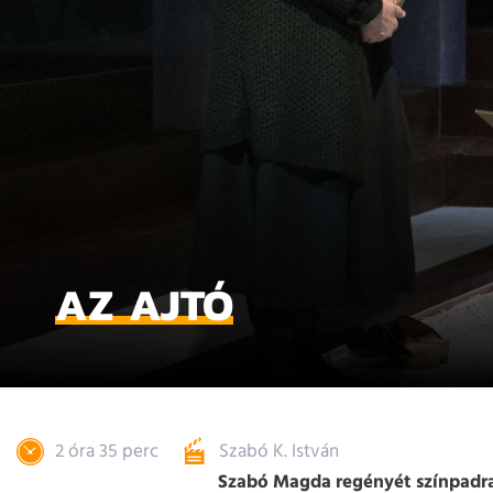
AZ AJTÓ
2 óra 35 perc
Szabó K. István
Szabó Magda regényét színpadra