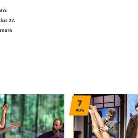
tó:
ius 27.
amara
7
AUG