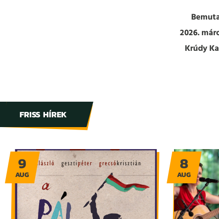
Bemuta
2026. márc
Krúdy K
FRISS HÍREK
9
8
AUG
AUG