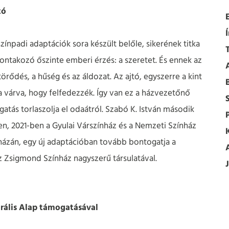
tó
ínpadi adaptációk sora készült belőle, sikerének titka
ntakozó őszinte emberi érzés: a szeretet. És ennek az
rődés, a hűség és az áldozat. Az ajtó, egyszerre a kint
ra várva, hogy felfedezzék. Így van ez a házvezetőnő
lgatás torlaszolja el odaátról. Szabó K. István második
en, 2021-ben a Gyulai Várszínház és a Nemzeti Színház
házán, egy új adaptációban tovább bontogatja a
z Zsigmond Színház nagyszerű társulatával.
rális Alap támogatásával