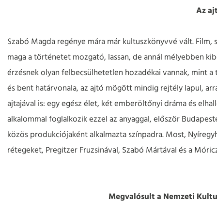
Az aj
Szabó Magda regénye mára már kultuszkönyvvé vált. Film, sz
maga a történetet mozgató, lassan, de annál mélyebben kibo
érzésnek olyan felbecsülhetetlen hozadékai vannak, mint a tö
és bent határvonala, az ajtó mögött mindig rejtély lapul, ar
ajtajával is: egy egész élet, két emberöltőnyi dráma és elhal
alkalommal foglalkozik ezzel az anyaggal, először Budapest
közös produkciójaként alkalmazta színpadra. Most, Nyíregy
rétegeket, Pregitzer Fruzsinával, Szabó Mártával és a Móric
Megvalósult a Nemzeti Kultu