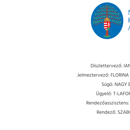
Díszlettervező: I
Jelmeztervező: FLORIN
Súgó: NAGY 
Ügyelő: T-LAF
Rendezőassziszten
Rendező: SZAB