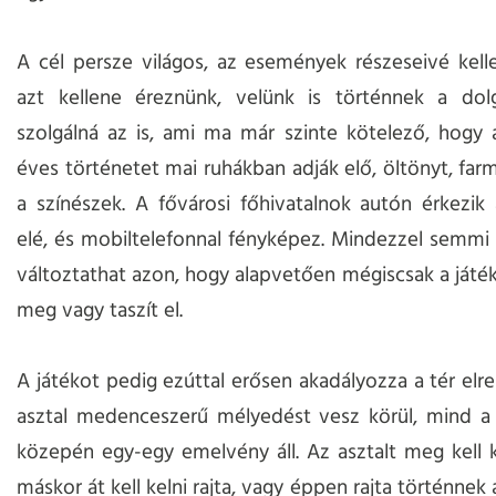
A cél persze világos, az események részeseivé kell
azt kellene éreznünk, velünk is történnek a dol
szolgálná az is, ami ma már szinte kötelező, hogy 
éves történetet mai ruhákban adják elő, öltönyt, farm
a színészek. A fővárosi főhivatalnok autón érkezik
elé, és mobiltelefonnal fényképez. Mindezzel semmi
változtathat azon, hogy alapvetően mégiscsak a játék
meg vagy taszít el.
A játékot pedig ezúttal erősen akadályozza a tér elr
asztal medenceszerű mélyedést vesz körül, mind a 
közepén egy-egy emelvény áll. Az asztalt meg kell k
máskor át kell kelni rajta, vagy éppen rajta történnek