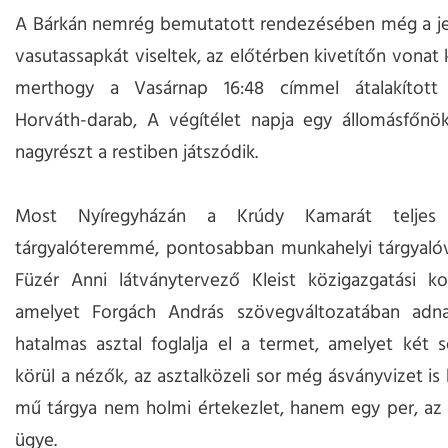
A Bárkán nemrég bemutatott rendezésében még a je
vasutassapkát viseltek, az előtérben kivetítőn vonat 
merthogy a Vasárnap 16:48 címmel átalakítot
Horváth-darab, A végítélet napja egy állomásfőnök
nagyrészt a restiben játszódik.
Most Nyíregyházán a Krúdy Kamarát teljes
tárgyalóteremmé, pontosabban munkahelyi tárgyalóv
Füzér Anni látványtervező Kleist közigazgatási ko
amelyet Forgách András szövegváltozatában adna
hatalmas asztal foglalja el a termet, amelyet két 
körül a nézők, az asztalközeli sor még ásványvizet is
mű tárgya nem holmi értekezlet, hanem egy per, az 
ügye.