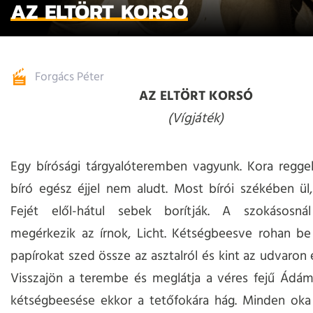
AZ ELTÖRT KORSÓ
Forgács Péter
AZ ELTÖRT KORSÓ
(Vígjáték)
Egy bírósági tárgyalóteremben vagyunk. Kora regge
bíró egész éjjel nem aludt. Most bírói székében ül, e
Fejét elől-hátul sebek borítják. A szokásosn
megérkezik az írnok, Licht. Kétségbeesve rohan be
papírokat szed össze az asztalról és kint az udvaron 
Visszajön a terembe és meglátja a véres fejű Ádám 
kétségbeesése ekkor a tetőfokára hág. Minden oka