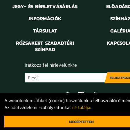
JEGY- ÉS BÉRLETVÁSÁRLÁS
ELŐADÁS
INFORMÁCIÓK
SZÍNHÁ
TÁRSULAT
GALÉRI
RÓZSAKERT SZABADTÉRI
KAPCSOL
SZÍNPAD
Iratkozz fel hírlevelünkre
FELIRATKOZ
A weboldalon sütiket (cookie) használunk a felhasználói élmény
Az adatvédelemi szabályzatunkat
itt találja
.
Adatvédelem
Jogi nyilatkozat
Projektek
Közérdekű
© 2021. Móricz Zsigmond Színház
MEGÉRTETTEM