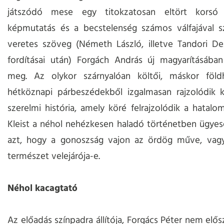
játszódó mese egy titokzatosan eltört korsó
képmutatás és a becstelenség számos válfajával s
veretes szöveg (Németh László, illetve Tandori De
fordításai után) Forgách András új magyarításában
meg. Az olykor szárnyalóan költői, máskor föld
hétköznapi párbeszédekből izgalmasan rajzolódik k
szerelmi história, amely köré felrajzolódik a hatalom
Kleist a néhol nehézkesen haladó történetben ügyes
azt, hogy a gonoszság vajon az ördög műve, vag
természet velejárója-e.
Néhol kacagtató
Az előadás színpadra állítója, Forgács Péter nem elős