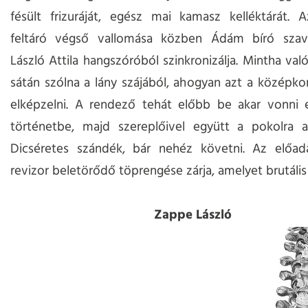
fésült frizuráját, egész mai kamasz kelléktárát. 
feltáró végső vallomása közben Ádám bíró szav
László Attila hangszóróból szinkronizálja. Mintha va
sátán szólna a lány szájából, ahogyan azt a középko
elképzelni. A rendező tehát előbb be akar vonni 
történetbe, majd szereplőivel együtt a pokolra ak
Dicséretes szándék, bár nehéz követni. Az előad
revizor beletörődő töprengése zárja, amelyet brutális 
Zappe László