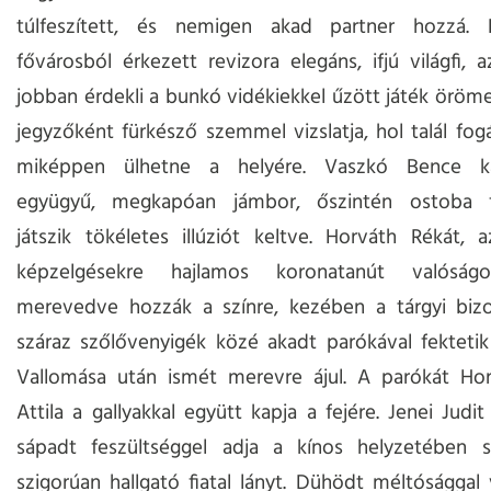
túlfeszített, és nemigen akad partner hozzá. 
fővárosból érkezett revizora elegáns, ifjú világfi, a
jobban érdekli a bunkó vidékiekkel űzött játék öröme.
jegyzőként fürkésző szemmel vizslatja, hol talál fog
miképpen ülhetne a helyére. Vaszkó Bence ká
együgyű, megkapóan jámbor, őszintén ostoba f
játszik tökéletes illúziót keltve. Horváth Rékát,
képzelgésekre hajlamos koronatanút valóság
merevedve hozzák a színre, kezében a tárgyi bizon
száraz szőlővenyigék közé akadt parókával fektetik 
Vallomása után ismét merevre ájul. A parókát Hor
Attila a gallyakkal együtt kapja a fejére. Jenei Judi
sápadt feszültséggel adja a kínos helyzetében s
szigorúan hallgató fiatal lányt. Dühödt méltósággal v