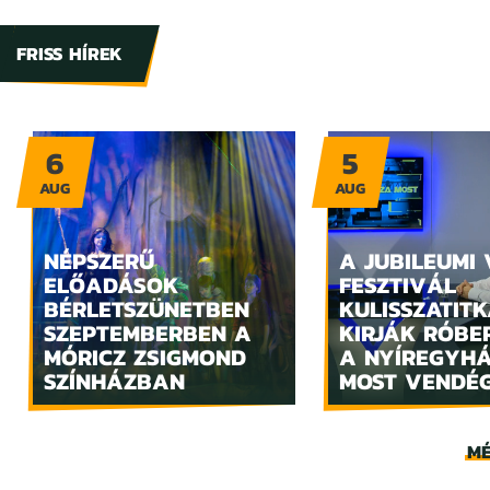
FRISS HÍREK
6
5
AUG
AUG
NÉPSZERŰ
A JUBILEUMI
ELŐADÁSOK
FESZTIVÁL
BÉRLETSZÜNETBEN
KULISSZATITK
SZEPTEMBERBEN A
KIRJÁK RÓBE
MÓRICZ ZSIGMOND
A NYÍREGYH
SZÍNHÁZBAN
MOST VENDÉ
MÉ