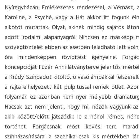
Nyíregyházán. Emlékezetes rendezései, a Vérnász, 
Karoline, a Psyché, vagy a Hát akkor itt fogunk éln
alkotót mutattak. Olyat, akinek mindig sajátos lát
adott irodalmi alapanyagról. Nincsen ez másképp 
szövegtisztelet ebben az esetben feladható lett volna
óra mindenképpen rövidítést igényelne. Forgá
koncepcióját Füzér Anni látványterve jelentős mérték
a Krúdy Színpadot kitöltő, olvasólámpákkal felszerelt
a rajta elhelyezett két pulpitussal remek ötlet. Azo
folyamán ez azonban nem nyer mélyebb dramaturgia
Hacsak azt nem jelenti, hogy mi, nézők vagyunk az
akik között/előtt játszódik le a néhol rémes, néh
történet. Forgácsnak most kevés tere mara
színházasítására: a szcenika csak kis mértékben já