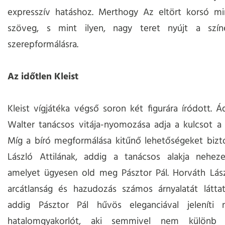
expresszív hatáshoz. Merthogy Az eltört korsó mi
szöveg, s mint ilyen, nagy teret nyújt a szí
szerepformálásra.
Az időtlen Kleist
Kleist vígjátéka végső soron két figurára íródott. 
Walter tanácsos vitája-nyomozása adja a kulcsot a 
Míg a bíró megformálása kitűnő lehetőségeket bizt
László Attilának, addig a tanácsos alakja neheze
amelyet ügyesen old meg Pásztor Pál. Horváth Lász
arcátlanság és hazudozás számos árnyalatát láttat
addig Pásztor Pál hűvös eleganciával jelenít
hatalomgyakorlót, aki semmivel nem különb a