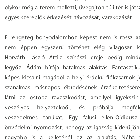
olykor még a terem melletti, üvegajtón túli tér is játsz
egyes szereplők érkezését, távozását, várakozását.
E rengeteg bonyodalomhoz képest nem is rossz az
nem éppen egyszerű történet elég világosan ki
Horváth László Attila színészi ereje pedig mind
legyőz: Ádám bírója hatalmas alakítás. Fantasztik
képes kicsalni magából a helyi érdekű fiókzsarnok j
szánalmas másnapos ébredésének érzékeltetésér
látni az ostoba ravaszkodást, amellyel igyekszik 
veszélyes helyzetekből, és próbálja megfél
veszedelmes tanúkat. Egy falusi ellen-Oidipusz 
önvédelmi nyomozást, nehogy az igazság kiderüljön. 
nagyobb is a kelleténél ez az alakítás. Néha tú