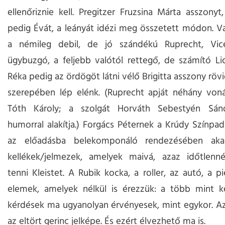
ellenőriznie kell. Pregitzer Fruzsina Márta asszonyt,
pedig Évát, a leányát idézi meg összetett módon. 
a némileg debil, de jó szándékú Ruprecht, Vic
ügybuzgó, a feljebb valótól rettegő, de számító Li
Réka pedig az ördögöt látni vélő Brigitta asszony röv
szerepében lép elénk. (Ruprecht apját néhány vonás
Tóth Károly; a szolgát Horváth Sebestyén Sán
humorral alakítja.) Forgács Péternek a Krúdy Színpad
az előadásba belekomponáló rendezésében aka
kellékek/jelmezek, amelyek maivá, azaz időtlenné
tenni Kleistet. A Rubik kocka, a roller, az autó, a p
elemek, amelyek nélkül is érezzük: a több mint k
kérdések ma ugyanolyan érvényesek, mint egykor. Az
az eltört gerinc jelképe. És ezért élvezhető ma is.