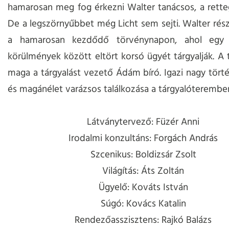
hamarosan meg fog érkezni Walter tanácsos, a retteg
De a legszörnyűbbet még Licht sem sejti. Walter rész
a hamarosan kezdődő törvénynapon, ahol egy t
körülmények között eltört korsó ügyét tárgyalják. A 
maga a tárgyalást vezető Ádám bíró. Igazi nagy történ
és magánélet varázsos találkozása a tárgyalóterembe
Látványtervező: Füzér Anni
Irodalmi konzultáns: Forgách András
Szcenikus: Boldizsár Zsolt
Világítás: Áts Zoltán
Ügyelő: Kováts István
Súgó: Kovács Katalin
Rendezőasszisztens: Rajkó Balázs