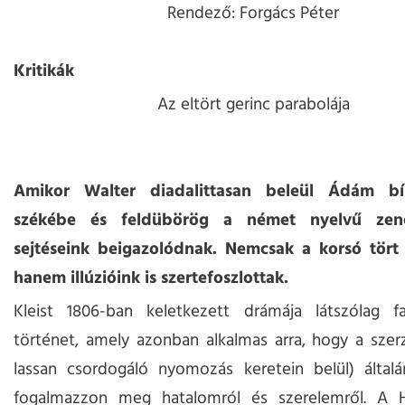
Rendező: Forgács Péter
Kritikák
Az eltört gerinc parabolája
Amikor Walter diadalittasan beleül Ádám bí
székébe és feldübörög a német nyelvű zen
sejtéseink beigazolódnak. Nemcsak a korsó tört
hanem illúzióink is szertefoszlottak.
Kleist 1806-ban keletkezett drámája látszólag fal
történet, amely azonban alkalmas arra, hogy a sze
lassan csordogáló nyomozás keretein belül) általá
fogalmazzon meg hatalomról és szerelemről. A H