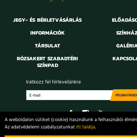
JEGY- ÉS BÉRLETVÁSÁRLÁS
ELŐADÁS
INFORMÁCIÓK
SZÍNHÁ
TÁRSULAT
GALÉRI
RÓZSAKERT SZABADTÉRI
KAPCSOL
SZÍNPAD
Iratkozz fel hírlevelünkre
FELIRATKOZ
A weboldalon sütiket (cookie) használunk a felhasználói élmény
Az adatvédelemi szabályzatunkat
itt találja
.
Adatvédelem
Jogi nyilatkozat
Projektek
Közérdekű