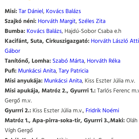
Misi:
Tar Dániel
,
Kovács Balázs
Szajkó néni:
Horváth Margit
,
Széles Zita
Bumba:
Kovács Balázs
, Hajdú-Sobor Csaba e.h
Kacifánt, Suta, Cirkuszigazgató:
Horváth László Atti
Gábor
Tanítónő, Lomha:
Szabó Márta
,
Horváth Réka
Pufi:
Munkácsi Anita
,
Tary Patricia
Misi anyukája:
Munkácsi Anita
, Kiss Eszter Júlia m.v.
Misi apukája, Matróz 2., Gyurrri 1.:
Tarlós Ferenc m.v
Gergő m.v.
Gyurrri 2.:
Kiss Eszter Júlia m.v.,
Fridrik Noémi
Matróz 1., Apa-pirra-soka-tir, Gyurrri 3.,Maki:
Oláh 
Vígh Gergő