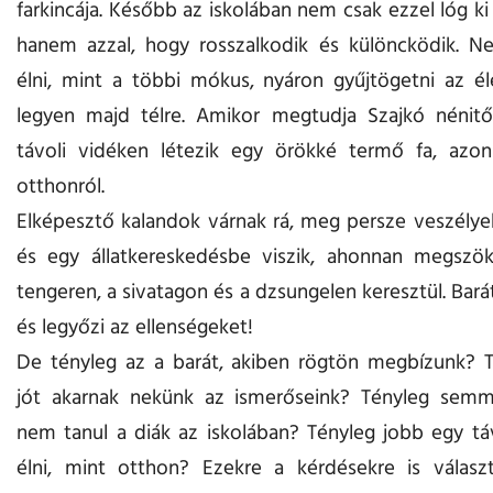
farkincája. Később az iskolában nem csak ezzel lóg ki 
hanem azzal, hogy rosszalkodik és különcködik. N
élni, mint a többi mókus, nyáron gyűjtögetni az é
legyen majd télre. Amikor megtudja Szajkó nénitő
távoli vidéken létezik egy örökké termő fa, azonn
otthonról.
Elképesztő kalandok várnak rá, meg persze veszélyek 
és egy állatkereskedésbe viszik, ahonnan megszöki
tengeren, a sivatagon és a dzsungelen keresztül. Bará
és legyőzi az ellenségeket!
De tényleg az a barát, akiben rögtön megbízunk? T
jót akarnak nekünk az ismerőseink? Tényleg semm
nem tanul a diák az iskolában? Tényleg jobb egy tá
élni, mint otthon? Ezekre a kérdésekre is válasz