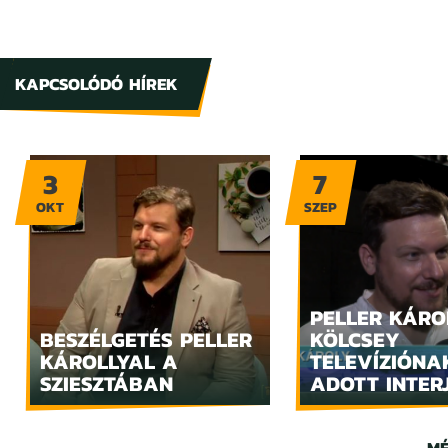
KAPCSOLÓDÓ HÍREK
3
7
OKT
SZEP
PELLER KÁRO
BESZÉLGETÉS PELLER
KÖLCSEY
KÁROLLYAL A
TELEVÍZIÓNA
SZIESZTÁBAN
ADOTT INTER