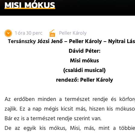
MISI MÓKUS
1 óra 30 perc
Peller Károly
Tersánszky
Józsi Jenő – Peller Károly – Nyitrai Lá
Dávid Péter:
Misi mókus
(családi musical)
rendező: Peller Károly
Az erdőben minden a természet rendje és körforg
zajlik. Ez a nap mégis kicsit más, hiszen kis mókuso
Bár ez is a természet rendje szerint van.
De az egyik kis mókus, Misi, más, mint a többie