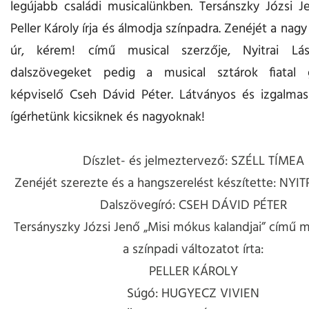
legújabb családi musicalünkben.
Tersánszky
Józsi J
Peller Károly írja és álmodja színpadra. Zenéjét a nagy
úr, kérem! című musical szerzője, Nyitrai Lás
dalszövegeket pedig a musical sztárok fiatal g
képviselő Cseh Dávid Péter. Látványos és izgalmas
ígérhetünk kicsiknek és nagyoknak!
Díszlet- és jelmeztervező: SZÉLL TÍMEA
Zenéjét szerezte és a hangszerelést készítette: NYI
Dalszövegíró: CSEH DÁVID PÉTER
Tersányszky Józsi Jenő „Misi mókus kalandjai” című 
a színpadi változatot írta:
PELLER KÁROLY
Súgó: HUGYECZ VIVIEN