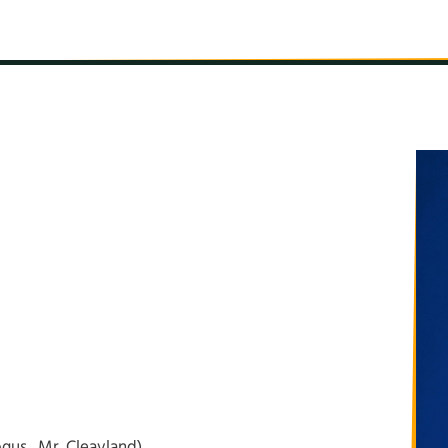
INFORMÁCIÓK
SZÍNHÁZ
TÁRSULAT
GALÉRIA
gus., Mr. Cleavland)