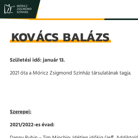
JEGY- ÉS BÉRLETVÁSÁRLÁS
ELŐADÁSOK
KOVÁCS BALÁZS
Születési idő: január 13.
2021 óta a Móricz Zsigmond Színház társulatának tagja.
Szerepei:
2021/2022-es évad:
Danny Rubin – Tim Minchin: Idétlen időkig (Jeff, Addiktoló