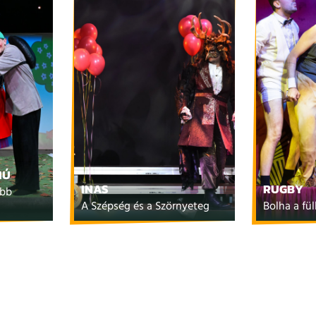
IÚ
INAS
RUGBY
abb
A Szépség és a Szörnyeteg
Bolha a fü