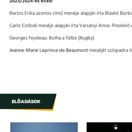
2023/2024-es évad:
Bartos Erika azonos című meséje alapján írta Blaskó Borbá
Carlo Collodi meséje alapján írta Varsányi Anna: Pinokkió
Georges Feydeau: Bolha a fülbe (Rugby)
Jeanne-Marie Leprince de Beaumont
meséjét színpadra ír
ELŐADÁSOK