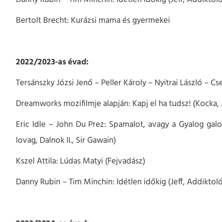
Bertolt Brecht: Kurázsi mama és gyermekei
2022/2023-as évad:
Tersánszky Józsi Jenő – Peller Károly – Nyitrai László – C
Dreamworks mozifilmje alapján: Kapj el ha tudsz! (Kocka, Á
Eric Idle – John Du Prez: Spamalot, avagy a Gyalog galop
lovag, Dalnok II., Sir Gawain)
Kszel Attila: Lúdas Matyi (Fejvadász)
Danny Rubin – Tim Minchin: Idétlen időkig (Jeff, Addiktol