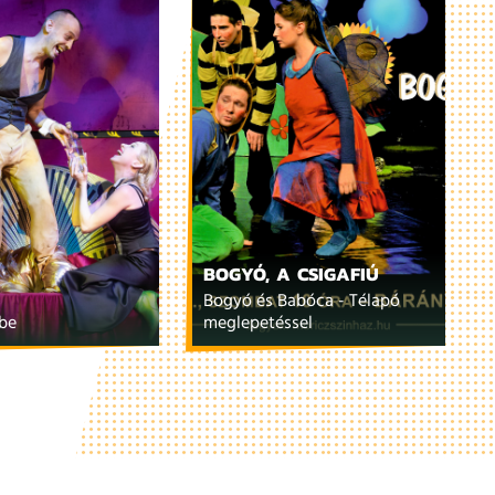
BOGYÓ, A CSIGAFIÚ
Bogyó és Babóca - Télapó
lbe
meglepetéssel