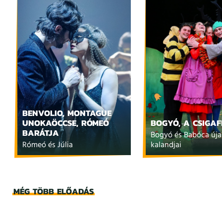
BENVOLIO, MONTAGUE
UNOKAÖCCSE, RÓMEÓ
BOGYÓ, A CSIGAF
BARÁTJA
Bogyó és Babóca új
Rómeó és Júlia
kalandjai
MÉG TÖBB ELŐADÁS