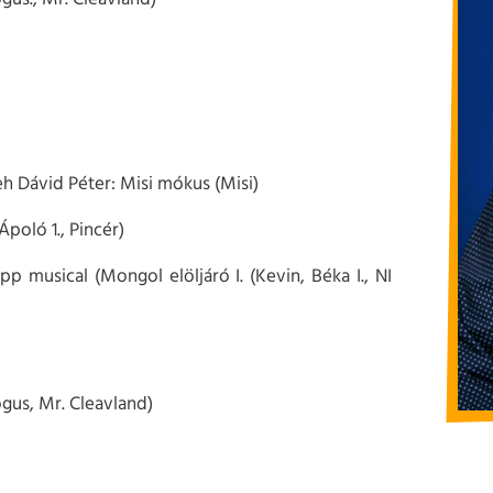
seh Dávid Péter: Misi mókus (Misi)
poló 1., Pincér)
p musical (Mongol elöljáró I. (Kevin, Béka I., NI
ógus, Mr. Cleavland)