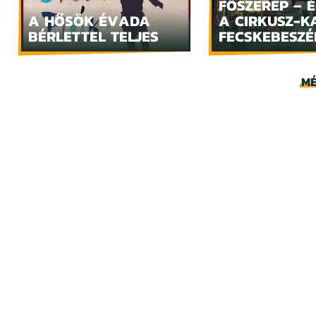
FŐSZEREP – 
A HŐSÖK ÉVADA
A CIRKUSZ-K
BÉRLETTEL TELJES
FECSKEBESZÉ
MÉ