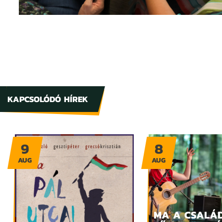
KAPCSOLÓDÓ HÍREK
9
8
AUG
AUG
MA A CSALÁ