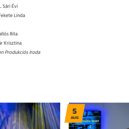
....... Sári Évi
.... Fekete Linda
llós Rita
r Krisztina
n Produkciós Iroda
5
AUG