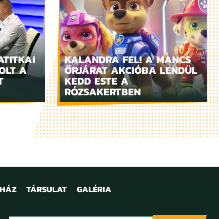
ATITKAI
KALANDRA FEL! A MANCS
OLT A
ŐRJÁRAT AKCIÓBA LENDÜL
T
KEDD ESTE A
RÓZSAKERTBEN
NHÁZ
TÁRSULAT
GALÉRIA