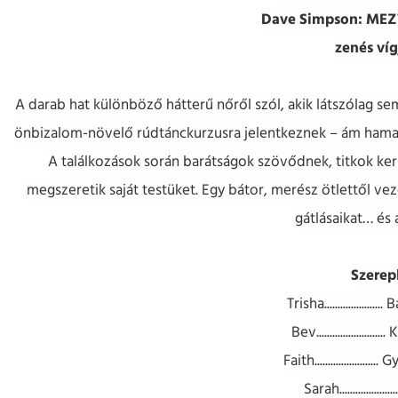
Dave Simpson: ME
zenés víg
A darab hat különböző hátterű nőről szól, akik látszólag 
önbizalom-növelő rúdtánckurzusra jelentkeznek – ám hamar 
A találkozások során barátságok szövődnek, titkok ker
megszeretik saját testüket. Egy bátor, merész ötlettől vez
gátlásaikat… és a
Szerep
Trisha..................
Bev.....................
Faith....................
Sarah................