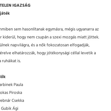
ZTELEN IGAZSÁG
játék
semmiben sem hasonlítanak egymásra, mégis ugyanarra az
kiderül, hogy nem csupán a szexi mozgás miatt jöttek.
ülnek napvilágra, és a nők fokozatosan elfogadják,
érelve elhatározzák, hogy jótékonysági céllal levetik a
 ruháikat is.
lők
.... Barbinek Paula
..... Kokas Piroska
.... Gyebnár Csekka
...... Gubik Ági