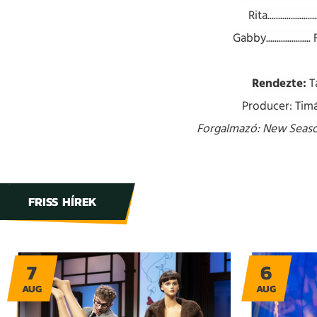
Rita..................
Gabby.................
Rendezte:
Ta
Producer: Timá
Forgalmazó: New Seaso
FRISS HÍREK
7
6
AUG
AUG