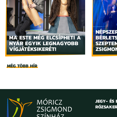
NÉPSZE
MA ESTE MÉG ELCSÍPHETI A
BÉRLET
NYÁR EGYIK LEGNAGYOBB
SZEPTE
VÍGJÁTÉKSIKERÉT!
ZSIGMO
MÉG TÖBB HÍR
JEGY- ÉS
RÓZSAKER