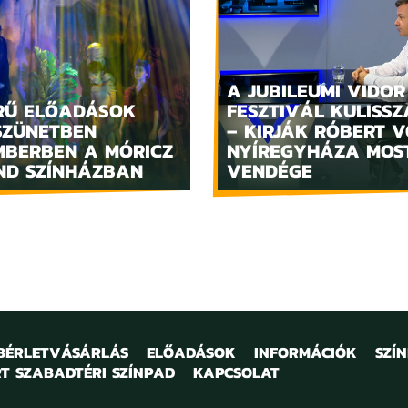
A JUBILEUMI VIDOR
RŰ ELŐADÁSOK
FESZTIVÁL KULISSZ
SZÜNETBEN
– KIRJÁK RÓBERT V
MBERBEN A MÓRICZ
NYÍREGYHÁZA MOS
ND SZÍNHÁZBAN
VENDÉGE
 BÉRLETVÁSÁRLÁS
ELŐADÁSOK
INFORMÁCIÓK
SZÍ
T SZABADTÉRI SZÍNPAD
KAPCSOLAT