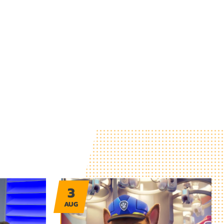
3
AUG