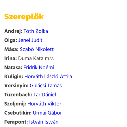
Szereplők
Andrej:
Tóth Zolka
Olga:
Jenei Judit
Mása:
Szabó Nikolett
Irina:
Duma Kata m.v.
Natasa:
Fridrik Noémi
Kuligin:
Horváth László Attila
Versinyin:
Gulácsi Tamás
Tuzenbach:
Tar Dániel
Szoljonij:
Horváth Viktor
Csebutikin:
Urmai Gábor
Ferapont:
István István