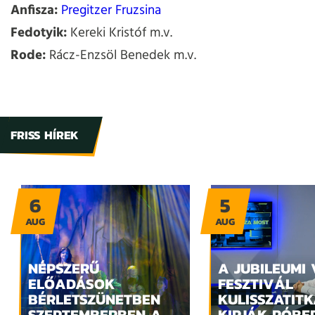
Anfisza:
Pregitzer Fruzsina
Fedotyik:
Kereki Kristóf m.v.
Rode:
Rácz-Enzsöl Benedek m.v.
FRISS HÍREK
6
5
AUG
AUG
NÉPSZERŰ
A JUBILEUMI
ELŐADÁSOK
FESZTIVÁL
BÉRLETSZÜNETBEN
KULISSZATITK
SZEPTEMBERBEN A
KIRJÁK RÓBE