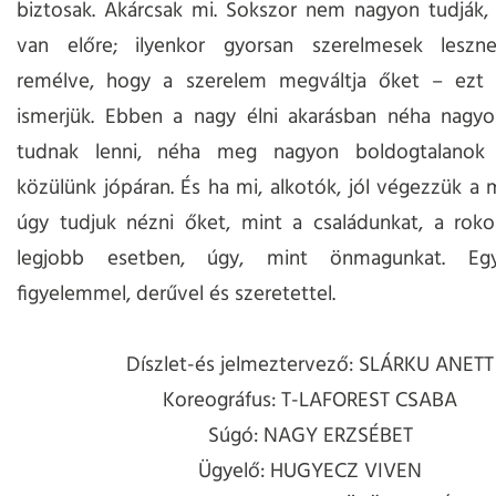
biztosak. Akárcsak mi. Sokszor nem nagyon tudják,
van előre; ilyenkor gyorsan szerelmesek leszne
remélve, hogy a szerelem megváltja őket – ezt 
ismerjük. Ebben a nagy élni akarásban néha nagy
tudnak lenni, néha meg nagyon boldogtalanok 
közülünk jópáran. És ha mi, alkotók, jól végezzük a
úgy tudjuk nézni őket, mint a családunkat, a roko
legjobb esetben, úgy, mint önmagunkat. Együt
figyelemmel, derűvel és szeretettel.
Díszlet-és jelmeztervező: SLÁRKU ANETT
Koreográfus: T-LAFOREST CSABA
Súgó: NAGY ERZSÉBET
Ügyelő: HUGYECZ VIVEN