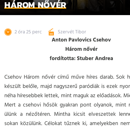
HÁROM NŐVÉR
2 óra 25 perc
Szervét Tibor
Anton Pavlovics Csehov
Három nővér
fordította: Stuber Andrea
Csehov Három nővér című műve híres darab. Sok hí
készült belőle, majd nagyszerű paródiák is ezek ny
néha híresebbek lettek, mint maguk az előadások. Mié
Mert a csehovi hősök gyakran pont olyanok, mint m
ülünk a nézőtéren. Mintha kicsit elveszettek lenn
sokan közülünk. Célokat tűznek ki, amelyekben nem