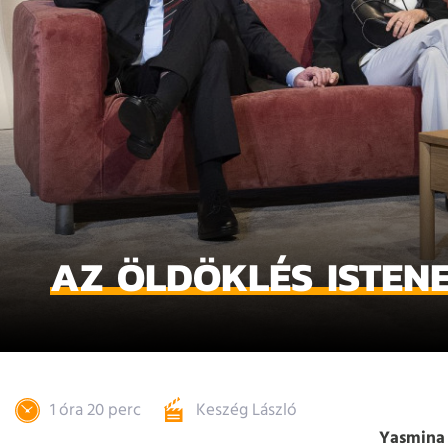
AZ ÖLDÖKLÉS ISTEN
1 óra 20 perc
Keszég László
Yasmina