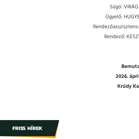
Súgó: VIRÁG
Ügyelő: HUGY
Rendezőassziszten
Rendező: KES
Bemuta
2026. ápri
Krúdy K
FRISS HÍREK