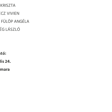
 KRISZTA
ECZ VIVIEN
s: FÜLÖP ANGÉLA
ZÉG LÁSZLÓ
tó:
lis 24.
amara