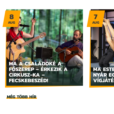
8
7
AUG
AUG
MA A CSALÁDOKÉ A
FŐSZEREP – ÉRKEZIK A
MA ESTE
CIRKUSZ-KA –
NYÁR E
FECSKEBESZÉD!
VÍGJÁTÉ
MÉG TÖBB HÍR