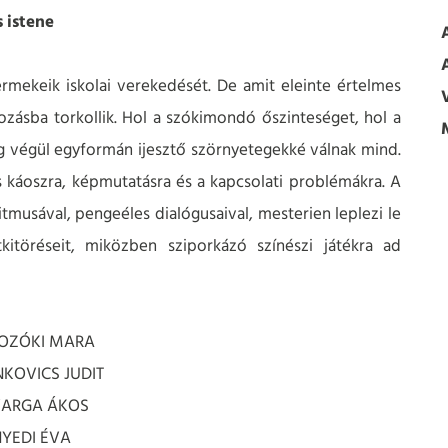
 istene
ermekeik iskolai verekedését. De amit eleinte értelmes
zásba torkollik. Hol a szókimondó őszinteséget, hol a
míg végül egyformán ijesztő szörnyetegekké válnak mind.
lis káoszra, képmutatásra és a kapcsolati problémákra. A
tmusával, pengeéles dialógusaival, mesterien leplezi le
tkitöréseit, miközben sziporkázó színészi játékra ad
 BOZÓKI MARA
NKOVICS JUDIT
VARGA ÁKOS
NYEDI ÉVA