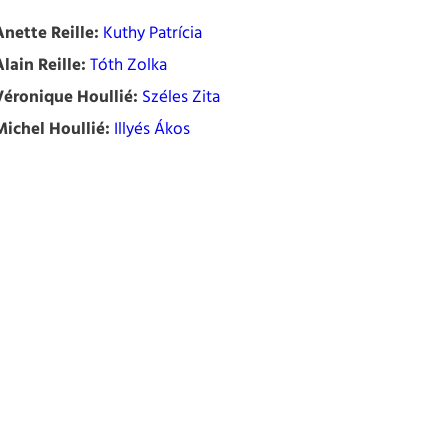
Anette Reille:
Kuthy Patrícia
Alain Reille:
Tóth Zolka
Véronique Houllié:
Széles Zita
Michel Houllié:
Illyés Ákos