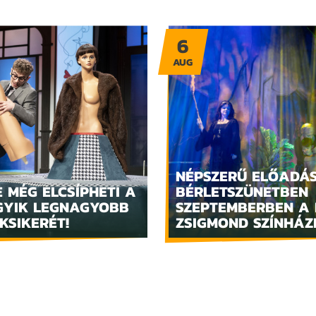
6
AUG
NÉPSZERŰ ELŐADÁ
 MÉG ELCSÍPHETI A
BÉRLETSZÜNETBEN
GYIK LEGNAGYOBB
SZEPTEMBERBEN A 
KSIKERÉT!
ZSIGMOND SZÍNHÁ