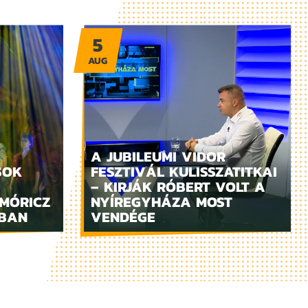
5
AUG
A JUBILEUMI VIDOR
SOK
FESZTIVÁL KULISSZATITKAI
– KIRJÁK RÓBERT VOLT A
MÓRICZ
NYÍREGYHÁZA MOST
ZBAN
VENDÉGE