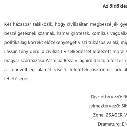
Az öldöklés
Két házaspár találkozik, hogy civilizáltan megbeszéljék gy
beszélgetésnek szánnak, hamar groteszk, komikus vagdalko
politikailag korrekt előzékenységet viszi túlzásba valaki, 
Lassan fény derül a civilizált viselkedéssel leplezett morá
magyar származású Yasmina Reza világhírű darabja feszes ri
a jólneveltség álarcát viselő felnőttek ösztönös indula
lehetőséget.
Díszlettervező:
Jelmeztervező: SI
Zene: ZSÁGER-
Dramaturg: E