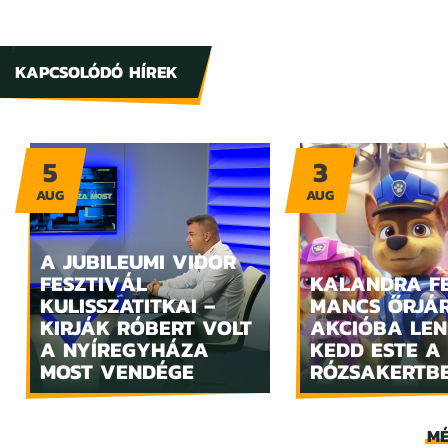
KAPCSOLÓDÓ HÍREK
5
3
AUG
AUG
A JUBILEUMI VIDOR
FESZTIVÁL
KALANDRA FE
KULISSZATITKAI –
MANCS ŐRJÁ
KIRJÁK RÓBERT VOLT
AKCIÓBA LE
A NYÍREGYHÁZA
KEDD ESTE A
MOST VENDÉGE
RÓZSAKERTB
MÉ