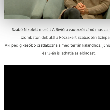
Szabó Nikolett mesélt A Riviéra vadorzói című musicalr
szombaton debütál a Rózsakert Szabadtéri Színpa
Aki pedig később csatlakozna a mediterrán kalandhoz, június
és 13-án is láthatja az előadást.