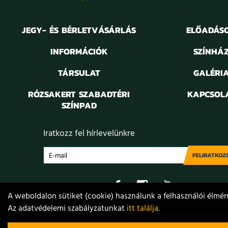
JEGY- ÉS BÉRLETVÁSÁRLÁS
ELŐADÁS
INFORMÁCIÓK
SZÍNHÁ
TÁRSULAT
GALÉRI
RÓZSAKERT SZABADTÉRI
KAPCSOL
SZÍNPAD
Iratkozz fel hírlevelünkre
FELIRATKOZ
A weboldalon sütiket (cookie) használunk a felhasználói élmény
Az adatvédelemi szabályzatunkat
itt találja
.
Adatvédelem
Jogi nyilatkozat
Projektek
Közérdekű