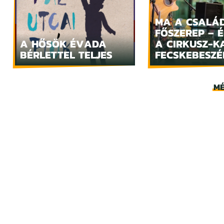
MA A CSALÁ
FŐSZEREP – 
A HŐSÖK ÉVADA
A CIRKUSZ-K
BÉRLETTEL TELJES
FECSKEBESZÉ
MÉ