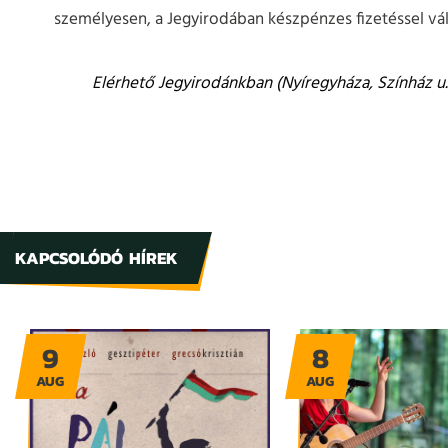
személyesen, a Jegyirodában készpénzes fizetéssel vál
Elérhető Jegyirodánkban (Nyíregyháza, Színház u. 
KAPCSOLÓDÓ HÍREK
9
8
AUG
AUG