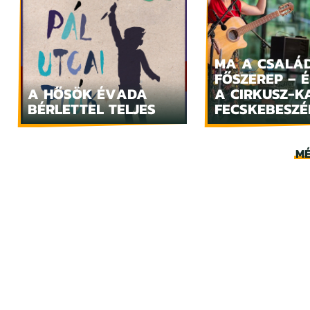
MA A CSALÁ
FŐSZEREP – 
A HŐSÖK ÉVADA
A CIRKUSZ-K
BÉRLETTEL TELJES
FECSKEBESZÉ
MÉ