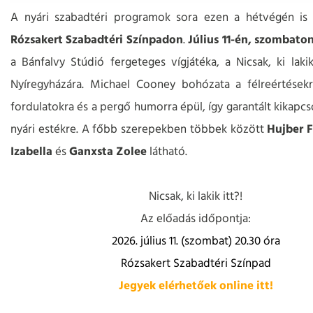
A nyári szabadtéri programok sora ezen a hétvégén is 
Rózsakert Szabadtéri Színpadon
.
Július 11-én, szombaton
a Bánfalvy Stúdió fergeteges vígjátéka, a Nicsak, ki lakik
Nyíregyházára. Michael Cooney bohózata a félreértésekr
fordulatokra és a pergő humorra épül, így garantált kikapcs
nyári estékre. A főbb szerepekben többek között
Hujber F
Izabella
és
Ganxsta Zolee
látható.
Nicsak, ki lakik itt?!
Az előadás időpontja:
2026. július 11. (szombat) 20.30 óra
Rózsakert Szabadtéri Színpad
Jegyek elérhetőek online itt!