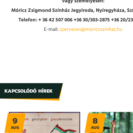
vagy személyesen:
Móricz Zsigmond Színház Jegyiroda, Nyíregyháza, Szí
Telefon: + 36 42 507 006 +36 30/303-2875 +36 20/2
E-mail:
szervezes@moriczszinhaz.hu
KAPCSOLÓDÓ HÍREK
9
8
AUG
AUG