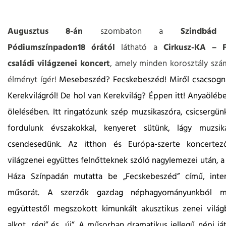
Augusztus 8-án
szombaton a
Szindbád 
Pódiumszínpadon18 órától
látható a
Cirkusz-KA – F
családi világzenei koncert
, amely minden korosztály szá
élményt ígér!
Mesebeszéd? Fecskebeszéd! Miről csacsogn
Kerekvilágról! De hol van Kerekvilág? Éppen itt! Anyaölébe
ölelésében. Itt ringatózunk szép muzsikaszóra, csicsergün
fordulunk évszakokkal, kenyeret sütünk, lágy muzsik
csendesedünk. Az itthon és Európa-szerte koncertez
világzenei együttes felnőtteknek szóló nagylemezei után, 
Háza Színpadán mutatta be „Fecskebeszéd” című, intera
műsorát. A szerzők gazdag néphagyományunkból me
együttestől megszokott kimunkált akusztikus zenei vilá
alkot „régi” és „új”. A műsorban dramatikus jellegű népi j