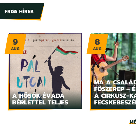
FRISS HÍREK
9
8
AUG
AUG
MA A CSALÁ
FŐSZEREP – 
A HŐSÖK ÉVADA
A CIRKUSZ-K
BÉRLETTEL TELJES
FECSKEBESZÉ
MÉ