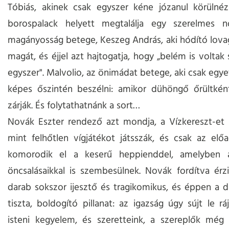
Tóbiás, akinek csak egyszer kéne józanul körülnéz
borospalack helyett megtalálja egy szerelmes 
magányosság betege, Keszeg András, aki hódító lova
magát, és éjjel azt hajtogatja, hogy „belém is voltak
egyszer". Malvolio, az önimádat betege, aki csak egye
képes őszintén beszélni: amikor dühöngő őrültkén
zárják. És folytathatnánk a sort…
Novák Eszter rendező azt mondja, a Vízkereszt-et 
mint felhőtlen vígjátékot játsszák, és csak az el
komorodik el a keserű heppienddel, amelyben 
öncsalásaikkal is szembesülnek. Novák fordítva érz
darab sokszor ijesztő és tragikomikus, és éppen a 
tiszta, boldogító pillanat: az igazság úgy sújt le rá
isteni kegyelem, és szeretteink, a szereplők még