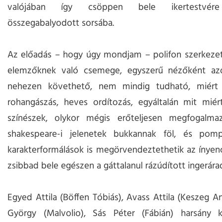
valójában így csöppen bele ikertestvére
összegabalyodott sorsába.
Az előadás – hogy úgy mondjam – polifon szerkezet
elemzőknek való csemege, egyszerű nézőként az
nehezen követhető, nem mindig tudható, miért
rohangászás, heves ordítozás, egyáltalán mit miér
színészek, olykor mégis erőteljesen megfogalmaz
shakespeare-i jelenetek bukkannak föl, és pomp
karakterformálások is megörvendeztethetik az ínyen
zsibbad bele egészen a gáttalanul rázúdított ingerára
Egyed Attila (Böffen Tóbiás), Avass Attila (Keszeg An
György (Malvolio), Sás Péter (Fábián) harsány 