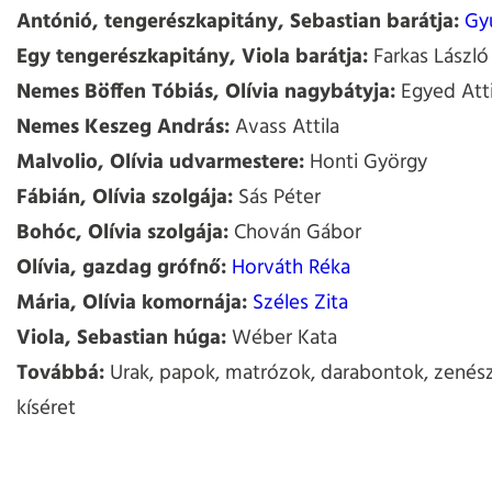
Antónió, tengerészkapitány, Sebastian barátja:
Gyu
Egy tengerészkapitány, Viola barátja:
Farkas László
Nemes Böffen Tóbiás, Olívia nagybátyja:
Egyed Atti
Nemes Keszeg András:
Avass Attila
Malvolio, Olívia udvarmestere:
Honti György
Fábián, Olívia szolgája:
Sás Péter
Bohóc, Olívia szolgája:
Chován Gábor
Olívia, gazdag grófnő:
Horváth Réka
Mária, Olívia komornája:
Széles Zita
Viola, Sebastian húga:
Wéber Kata
Továbbá:
Urak, papok, matrózok, darabontok, zenés
kíséret