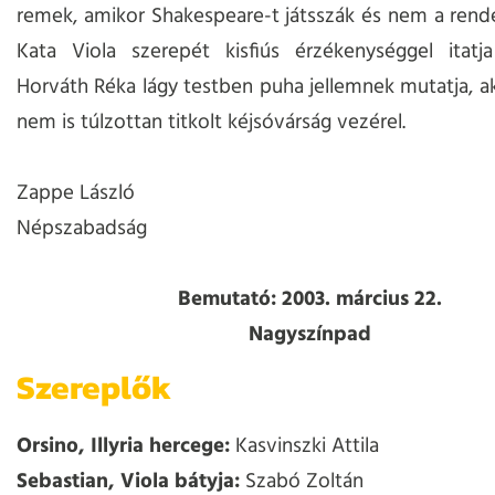
remek, amikor Shakespeare-t játsszák és nem a ren
Kata Viola szerepét kisfiús érzékenységgel itatja
Horváth Réka lágy testben puha jellemnek mutatja, ak
nem is túlzottan titkolt kéjsóvárság vezérel.
Zappe László
Népszabadság
Bemutató: 2003. március 22.
Nagyszínpad
Szereplők
Orsino, Illyria hercege:
Kasvinszki Attila
Sebastian, Viola bátyja:
Szabó Zoltán