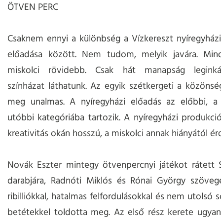
ÖTVEN PERC
Csaknem ennyi a különbség a Vízkereszt nyíregyházi
előadása között. Nem tudom, melyik javára. Min
miskolci rövidebb. Csak hát manapság leginká
színházat láthatunk. Az egyik szétkergeti a közönsé
meg unalmas. A nyíregyházi előadás az előbbi, a 
utóbbi kategóriába tartozik. A nyíregyházi produkci
kreativitás okán hosszú, a miskolci annak hiányától ér
Novák Eszter mintegy ötvenpercnyi játékot rátett 
darabjára, Radnóti Miklós és Rónai György szövegé
ribilliókkal, hatalmas felfordulásokkal és nem utolsó
betétekkel toldotta meg. Az első rész kerete ugyan