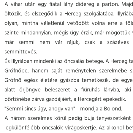
A vihar után egy fiatal lány didereg a parton. Majd
öltözik, és elszegődik a Herceg szolgálatába. Illyriá
olyan, mintha véletlenül vetődött volna erre a föld
szinte mindannyian, mégis úgy érzik, már mögöttük
már semmi nem vár rájuk, csak a százéves
semmittevés.
És Illyriában mindenki az öncsalás betege. A Herceg t
Grófnőbe, hanem saját reménytelen szerelmébe s
Grófnő egész életére gyászba temetkezik, de egyet
alatt örjöngve beleszeret a fiúruhás lányba, ak
börtönébe zárva gazdájáért, a Hercegért epekedik.
"Semmi sincs úgy, ahogy van" - mondja a Bolond.
A három szerelmes körül pedig buja tenyészetként
legkülönfélébb öncsalók virágoskertje. Az alkohol be