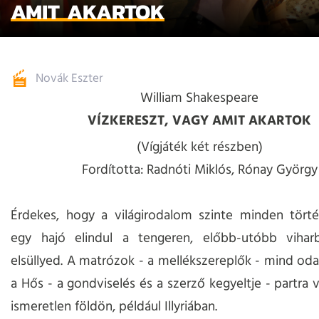
AMIT AKARTOK
Novák Eszter
William Shakespeare
VÍZKERESZT, VAGY AMIT AKARTOK
(Vígjáték két részben)
Fordította: Radnóti Miklós, Rónay György
Érdekes, hogy a világirodalom szinte minden tört
egy hajó elindul a tengeren, előbb-utóbb vihar
elsüllyed. A matrózok - a mellékszereplők - mind od
a Hős - a gondviselés és a szerző kegyeltje - partra 
ismeretlen földön, például Illyriában.