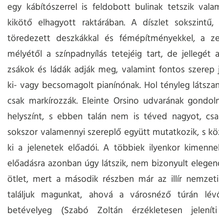
egy kábítószerrel is feldobott bulinak tetszik valam
kikötő elhagyott raktárában. A díszlet sokszintű,
töredezett deszkákkal és fémépítményekkel, a ze
mélyétől a színpadnyílás tetejéig tart, de jellegét 
zsákok és ládák adják meg, valamint fontos szerep j
ki- vagy becsomagolt pianínónak. Hol tényleg látszana
csak markírozzák. Eleinte Orsino udvarának gondol
helyszínt, s ebben talán nem is téved nagyot, csa
sokszor valamennyi szereplő együtt mutatkozik, s kö
ki a jelenetek előadói. A többiek ilyenkor kimenn
előadásra azonban úgy látszik, nem bizonyult elege
ötlet, mert a második részben már az illír nemzet
találjuk magunkat, ahová a városnéző túrán lév
betévelyeg (Szabó Zoltán érzékletesen jelení