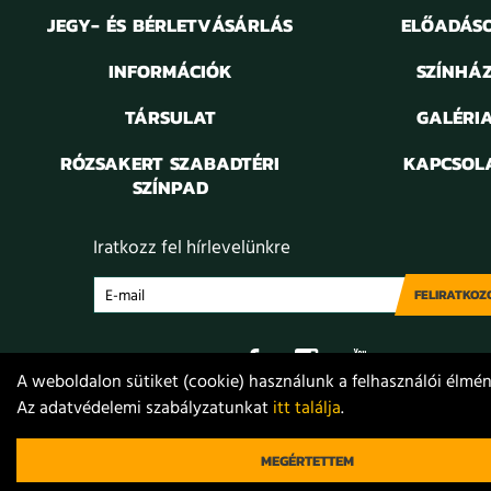
JEGY- ÉS BÉRLETVÁSÁRLÁS
ELŐADÁS
INFORMÁCIÓK
SZÍNHÁ
TÁRSULAT
GALÉRI
RÓZSAKERT SZABADTÉRI
KAPCSOL
SZÍNPAD
Iratkozz fel hírlevelünkre
FELIRATKOZ
A weboldalon sütiket (cookie) használunk a felhasználói élmény
Az adatvédelemi szabályzatunkat
itt találja
.
Adatvédelem
Jogi nyilatkozat
Projektek
Közérdekű
© 2021. Móricz Zsigmond Színház
MEGÉRTETTEM