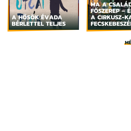
MA A CSALÁ
FŐSZEREP – 
A HŐSÖK ÉVADA
A CIRKUSZ-K
BÉRLETTEL TELJES
FECSKEBESZÉ
MÉ