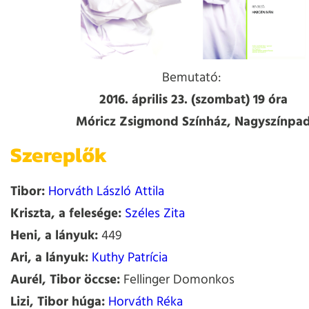
Bemutató:
2016. április 23. (szombat) 19 óra
Móricz Zsigmond Színház, Nagyszínpa
Szereplők
Tibor:
Horváth László Attila
Kriszta, a felesége:
Széles Zita
Heni, a lányuk:
449
Ari, a lányuk:
Kuthy Patrícia
Aurél, Tibor öccse:
Fellinger Domonkos
Lizi, Tibor húga:
Horváth Réka