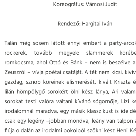
Koreográfus: Vámosi Judit
Rendező: Hargitai Iván
Talán még sosem látott ennyi embert a party-arcok
rockerek, tovább megyek: slammerek köréb
romkocsma, ahol Ottó és Bánk – nem is beszélve a 
Zeuszról – vívja poétai csatáját. A tét nem kicsi, kiví
gazdag, sznob köreinek elismerését, kivált Kriszta 
lilán hömpölygő sorokért ölni kész lánya, Ari valam
sorokat testi valóra váltani kívánó sógornője, Lizi k
irodalomnál maradva, egy másik klasszikust is ideidé
csak egy legény –jobban mondva, leány van talpon 
fiúja oldalán az irodalmi pokolból szökni kész Heni. K