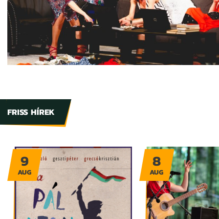
FRISS HÍREK
9
8
AUG
AUG