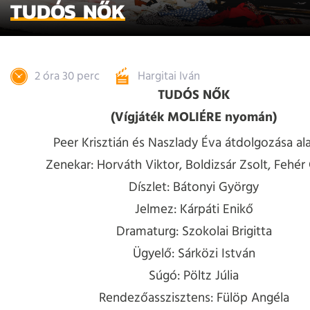
TUDÓS NŐK
2 óra 30 perc
Hargitai Iván
TUDÓS NŐK
(Vígjáték MOLIÉRE nyomán)
Peer Krisztián és Naszlady Éva átdolgozása al
Zenekar: Horváth Viktor, Boldizsár Zsolt, Fehér
Díszlet: Bátonyi György
Jelmez: Kárpáti Enikő
Dramaturg: Szokolai Brigitta
Ügyelő: Sárközi István
Súgó: Pöltz Júlia
Rendezőasszisztens: Fülöp Angéla