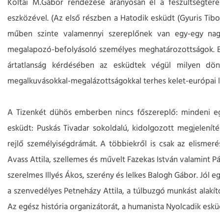
Koltai M.Gábor rendezése arányosan él a feszültségte
eszközével. (Az első részben a Hatodik esküdt (Gyuris Tib
műben szinte valamennyi szereplőnek van egy-egy nag
megalapozó-befolyásoló személyes meghatározottságok. Bűn
ártatlanság kérdésében az esküdtek végül milyen dön
megalkuvásokkal-megalázottságokkal terhes kelet-európai 
A Tizenkét dühös emberben nincs főszereplő: mindeni e
esküdt: Puskás Tivadar sokoldalú, kidolgozott megjelenít
rejlő személyiségdrámát. A többiekről is csak az elismerés
Avass Attila, szellemes és művelt Fazekas István valamint Pász
szerelmes Illyés Ákos, szerény és lelkes Balogh Gábor. Jól e
a szenvedélyes Petneházy Attila, a túlbuzgó munkást alakító
Az egész história organizátorát, a humanista Nyolcadik eskü