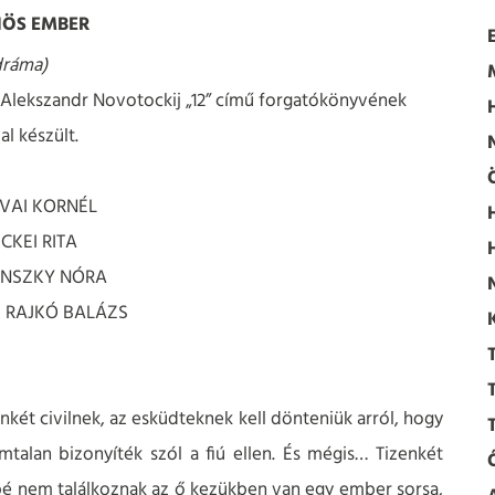
HÖS EMBER
dráma)
 Alekszandr Novotockij „12” című forgatókönyvének
al készült.
MVAI KORNÉL
CKEI RITA
IÁNSZKY NÓRA
s: RAJKÓ BALÁZS
nkét civilnek, az esküdteknek kell dönteniük arról, hogy
mtalan bizonyíték szól a fiú ellen. És mégis… Tizenkét
bé nem találkoznak az ő kezükben van egy ember sorsa,