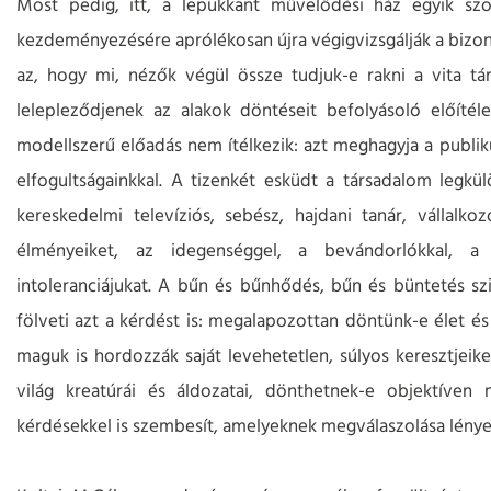
Most pedig, itt, a lepukkant művelődési ház egyik szo
kezdeményezésére aprólékosan újra végigvizsgálják a bizon
az, hogy mi, nézők végül össze tudjuk-e rakni a vita t
lelepleződjenek az alakok döntéseit befolyásoló előítél
modellszerű előadás nem ítélkezik: azt meghagyja a publi
elfogultságainkkal. A tizenkét esküdt a társadalom legkü
kereskedelmi televíziós, sebész, hajdani tanár, vállalkoz
élményeiket, az idegenséggel, a bevándorlókkal, a 
intoleranciájukat. A bűn és bűnhődés, bűn és büntetés szi
fölveti azt a kérdést is: megalapozottan döntünk-e élet és
maguk is hordozzák saját levehetetlen, súlyos keresztjei
világ kreatúrái és áldozatai, dönthetnek-e objektíven 
kérdésekkel is szembesít, amelyeknek megválaszolása lényeg