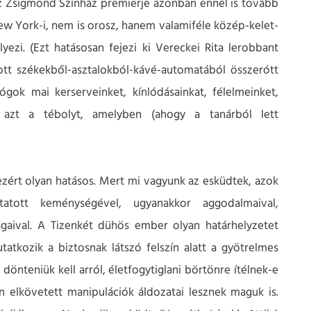
cz Zsigmond Színház premierje azonban ennél is tovább
ew York-i, nem is orosz, hanem valamiféle közép-kelet-
yezi. (Ezt hatásosan fejezi ki Vereckei Rita lerobbant
ott székekből-asztalokból-kávé-automatából összerótt
ógok mai kerserveinket, kínlódásainkat, félelmeinket,
k; azt a tébolyt, amelyben (ahogy a tanárból lett
zért olyan hatásos. Mert mi vagyunk az esküdtek, azok
tatott keménységével, ugyanakkor aggodalmaival,
ágaival. A Tizenkét dühös ember olyan határhelyzetet
atkozik a biztosnak látszó felszín alatt a gyötrelmes
önteniük kell arról, életfogytiglani börtönre ítélnek-e
án elkövetett manipulációk áldozatai lesznek maguk is.