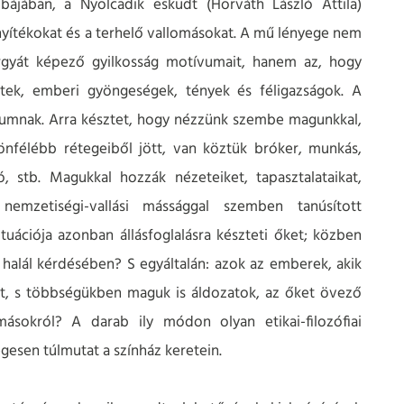
bájában, a Nyolcadik esküdt (Horváth László Attila)
yítékokat és a terhelő vallomásokat. A mű lényege nem
árgyát képező gyilkosság motívumait, hanem az, hogy
etek, emberi gyöngeségek, tények és féligazságok. A
kumnak. Arra késztet, hogy nézzünk szembe magunkkal,
lönfélébb rétegeiből jött, van köztük bróker, munkás,
ó, stb. Magukkal hozzák nézeteiket, tapasztalataikat,
nemzetiségi-vallási mássággal szemben tanúsított
tuációja azonban állásfoglalásra készteti őket; közben
 halál kérdésében? S egyáltalán: azok az emberek, akik
ket, s többségükben maguk is áldozatok, az őket övező
másokról? A darab ily módon olyan etikai-filozófiai
esen túlmutat a színház keretein.