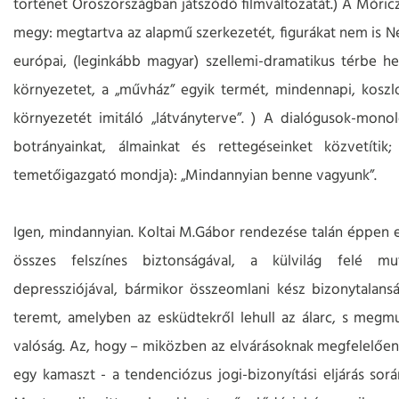
történet Oroszországban játszódó filmváltozatát.) A Móri
megy: megtartva az alapmű szerkezetét, figurákat nem is N
európai, (leginkább magyar) szellemi-dramatikus térbe hel
környezetet, a „művház” egyik termét, mindennapi, koszl
környezetét imitáló „látványterve”. ) A dialógusok-monol
botrányainkat, álmainkat és rettegéseinket közvetíti
temetőigazgató mondja): „Mindannyian benne vagyunk”.
Igen, mindannyian. Koltai M.Gábor rendezése talán éppen e
összes felszínes biztonságával, a külvilág felé mu
depressziójával, bármikor összeomlani kész bizonytalans
teremt, amelyben az esküdtekről lehull az álarc, s megmut
valóság. Az, hogy – miközben az elvárásoknak megfelelően d
egy kamaszt - a tendenciózus jogi-bizonyítási eljárás sor