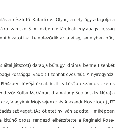
tásra késztető. Katartikus. Olyan, amely úgy adagolja a
álról van szó. S miközben feltárulnak egy apagyilkosság
ni hivatottak. Lelepleződik az a világ, amelyben bűn,
at által játszott) darabja bűnügyi dráma: benne tizenkét
agyilkossággal vádolt tizenhat éves fiút. A nyíregyházi
1954-ben tévéjátéknak írott, s később számos sikeres
endező: Koltai M. Gábor, dramaturg: Sediánszky Nóra) a
lkov, Vlagyimir Mojszejenko és Alexandr Novotockij „12”
őadás szövegét. (Az ötletet nyilván az adta, - miképpen
 kitűnő orosz rendező elkészítette a Reginald Rose-