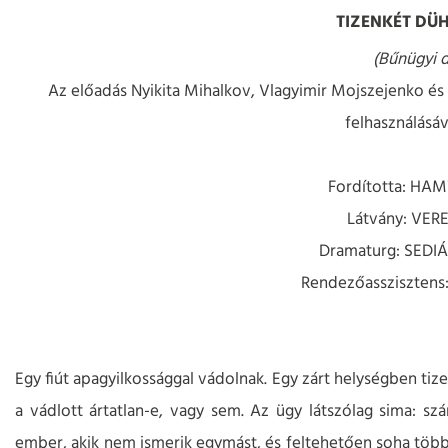
TIZENKÉT DÜ
(Bűnügyi 
Az előadás Nyikita Mihalkov, Vlagyimir Mojszejenko és
felhasználásáv
Fordította: HA
Látvány: VERE
Dramaturg: SED
Rendezőassziszten
Egy fiút apagyilkossággal vádolnak. Egy zárt helységben tize
a vádlott ártatlan-e, vagy sem. Az ügy látszólag sima: szá
ember, akik nem ismerik egymást, és feltehetően soha töb