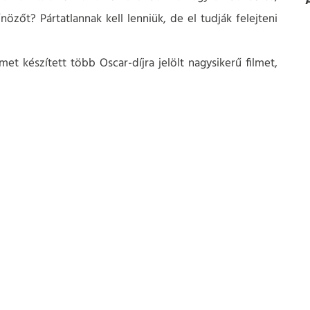
özőt? Pártatlannak kell lenniük, de el tudják felejteni
et készített több Oscar-díjra jelölt nagysikerű filmet,