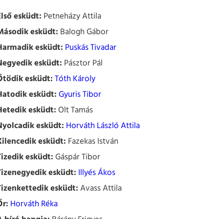
Első esküdt:
Petneházy Attila
Második esküdt:
Balogh Gábor
Harmadik esküdt:
Puskás Tivadar
Negyedik esküdt:
Pásztor Pál
Ötödik esküdt:
Tóth Károly
Hatodik esküdt:
Gyuris Tibor
Hetedik esküdt:
Olt Tamás
Nyolcadik esküdt:
Horváth László Attila
Kilencedik esküdt:
Fazekas István
Tizedik esküdt:
Gáspár Tibor
Tizenegyedik esküdt:
Illyés Ákos
Tizenkettedik esküdt:
Avass Attila
Őr:
Horváth Réka