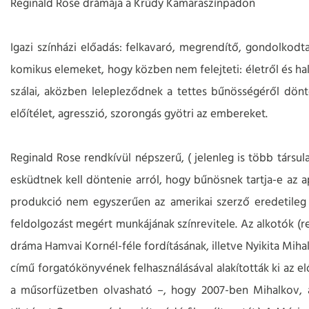
Reginald Rose drámája a Krúdy Kamaraszínpadon
Igazi színházi előadás: felkavaró, megrendítő, gondolkodta
komikus elemeket, hogy közben nem felejteti: életről és hal
szálai, aközben lelepleződnek a tettes bűnösségéről dönte
előítélet, agresszió, szorongás gyötri az embereket.
Reginald Rose rendkívül népszerű, ( jelenleg is több társul
esküdtnek kell döntenie arról, hogy bűnösnek tartja-e az ap
produkció nem egyszerűen az amerikai szerző eredetileg 
feldolgozást megért munkájának színrevitele. Az alkotók (r
dráma Hamvai Kornél-féle fordításának, illetve Nyikita Miha
című forgatókönyvének felhasználásával alakították ki az el
a műsorfüzetben olvasható –, hogy 2007-ben Mihalkov, a