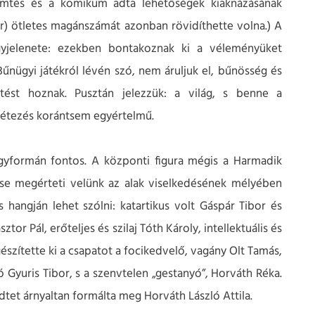
remtés és a komikum adta lehetőségek kiaknázásának
or) ötletes magánszámát azonban rövidíthette volna.) A
yjelenete: ezekben bontakoznak ki a véleményüket
ügyi játékról lévén szó, nem áruljuk el, bűnösség és
tést hoznak. Pusztán jelezzük: a világ, s benne a
létezés korántsem egyértelmű.
gyformán fontos. A központi figura mégis a Harmadik
ése megérteti velünk az alak viselkedésének mélyében
 hangján lehet szólni: katartikus volt Gáspár Tibor és
tor Pál, erőteljes és szilaj Tóth Károly, intellektuális és
gészítette ki a csapatot a focikedvelő, vagány Olt Tamás,
 Gyuris Tibor, s a szenvtelen „gestanyó”, Horváth Réka.
dtet árnyaltan formálta meg Horváth László Attila.