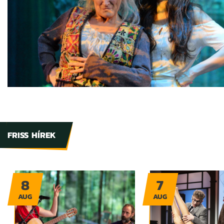
FRISS HÍREK
8
7
AUG
AUG