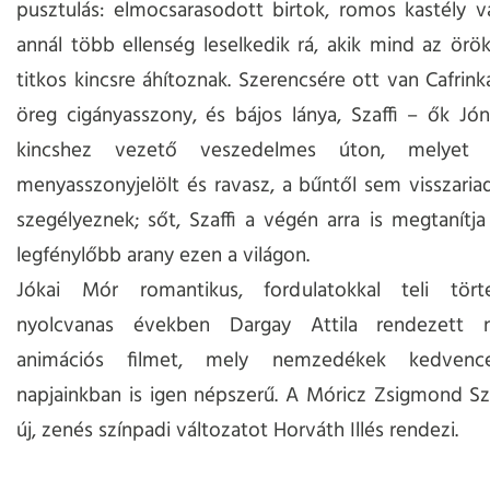
pusztulás: elmocsarasodott birtok, romos kastély vá
annál több ellenség leselkedik rá, akik mind az örö
titkos kincsre áhítoznak. Szerencsére ott van Cafrinka
öreg cigányasszony, és bájos lánya, Szaffi – ők Jón
kincshez vezető veszedelmes úton, melyet 
menyasszonyjelölt és ravasz, a bűntől sem visszaria
szegélyeznek; sőt, Szaffi a végén arra is megtanítja 
legfénylőbb arany ezen a világon.
Jókai Mór romantikus, fordulatokkal teli tör
nyolcvanas években Dargay Attila rendezett n
animációs filmet, mely nemzedékek kedvenc
napjainkban is igen népszerű. A Móricz Zsigmond S
új, zenés színpadi változatot Horváth Illés rendezi.