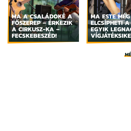
MA A CSALÁDOKÉ A
MA ESTE MÉG
FŐSZEREP – ÉRKEZIK
ELCSÍPHETI A
A CIRKUSZ-KA –
EGYIK LEGN
FECSKEBESZÉD!
VÍGJÁTÉKSIKE
MÉ