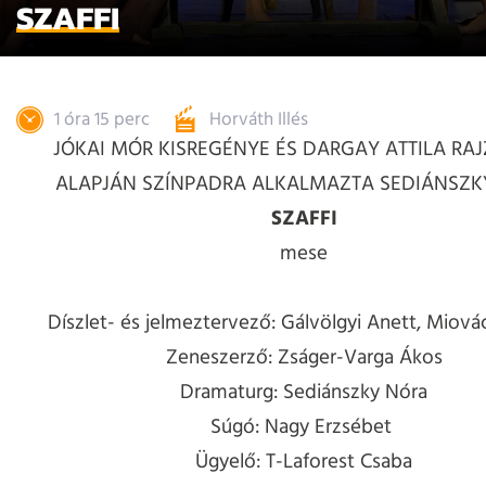
SZAFFI
1 óra 15 perc
Horváth Illés
JÓKAI MÓR KISREGÉNYE ÉS DARGAY ATTILA RAJ
ALAPJÁN SZÍNPADRA ALKALMAZTA SEDIÁNSZK
SZAFFI
mese
Díszlet- és jelmeztervező: Gálvölgyi Anett, Miov
Zeneszerző: Zságer-Varga Ákos
Dramaturg: Sediánszky Nóra
Súgó: Nagy Erzsébet
Ügyelő: T-Laforest Csaba