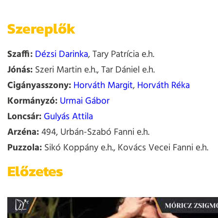
Szereplők
Szaffi:
Dézsi Darinka
, Tary Patrícia e.h.
Jónás:
Szeri Martin e.h., Tar Dániel e.h.
Cigányasszony:
Horváth Margit
,
Horváth Réka
Kormányzó:
Urmai Gábor
Loncsár:
Gulyás Attila
Arzéna:
494, Urbán-Szabó Fanni e.h.
Puzzola:
Sikó Koppány e.h., Kovács Vecei Fanni e.h.
Előzetes