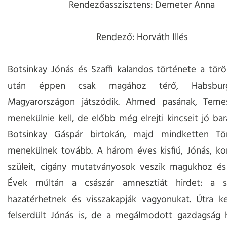
Rendezőasszisztens: Demeter Anna
Rendező: Horváth Illés
Botsinkay Jónás és Szaffi kalandos története a tör
után éppen csak magához térő, Habsburg
Magyarországon játszódik. Ahmed pasának, Teme
menekülnie kell, de előbb még elrejti kincseit jó bar
Botsinkay Gáspár birtokán, majd mindketten Tö
menekülnek tovább. A három éves kisfiú, Jónás, kor
szüleit, cigány mutatványosok veszik magukhoz és 
Évek múltán a császár amnesztiát hirdet: a s
hazatérhetnek és visszakapják vagyonukat. Útra k
felserdült Jónás is, de a megálmodott gazdagság h