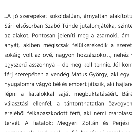
...A jó szerepeket sokoldalúan, árnyaltan alakított
Sári elsősorban Szabó Tünde jutalomjátéka, szint
az alakot. Pontosan jeleníti meg a zsarnoki, ám 
anyát, akiben mégiscsak felülkerekedik a szere
sokáig volt az övé, nagyon hozzászokott, nehéz v
egyszerű asszonnyá – de meg kell tennie. Jól kon
férj szerepében a vendég Matus György, aki egy k
nyugalomra vágyó békés embert játszik, aki hajla
lépni a fiatalokkal saját megbuktatásáért. Bá
választási ellenfél, a tántoríthatatlan özveg
erejéből felkapaszkodott férfi, aki némi zsaroláss
tervét. A fiatalok: Megyeri Zoltán és Perjési