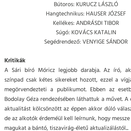
Bútoros: KURUCZ LÁSZLÓ
Hangtechnikus: HAUSER JÓZSEF
Kellékes: ANDRÁSDI TIBOR
Súgó: KOVÁCS KATALIN
Segédrendező: VENYIGE SÁNDOR
Kritikák
A Sári bíró Móricz legjobb darabja. Az író, a
színpad csak kétes sikereket hozott, ezzel a víg
megörvendezteti a publikumot. Ebben az esetb
Bodolay Géza rendezésében láthattuk a művet. A
aktualitást kölcsönzött az éppen akkor dúló vála
de az alkotók érdeméül kell leírnunk, hogy messze 
magukat a bántó, tiszavirág-életű aktualizálástól...