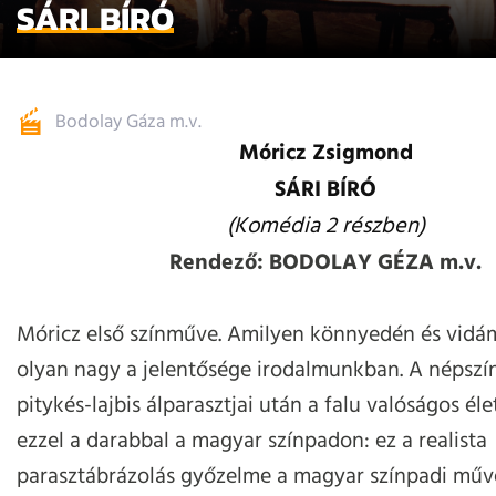
SÁRI BÍRÓ
Bodolay Gáza m.v.
Móricz Zsigmond
SÁRI BÍRÓ
(Komédia 2 részben)
Rendező: BODOLAY GÉZA m.v.
Móricz első színműve. Amilyen könnyedén és vidá
olyan nagy a jelentősége irodalmunkban. A népsz
pitykés-lajbis álparasztjai után a falu valóságos él
ezzel a darabbal a magyar színpadon: ez a realista
parasztábrázolás győzelme a magyar színpadi műv