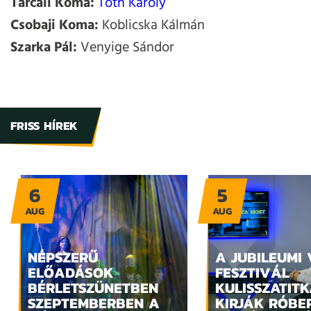
Tarcali Koma:
Tóth Károly
Csobaji Koma:
Koblicska Kálmán
Szarka Pál:
Venyige Sándor
FRISS HÍREK
6
5
AUG
AUG
NÉPSZERŰ
A JUBILEUMI
ELŐADÁSOK
FESZTIVÁL
BÉRLETSZÜNETBEN
KULISSZATITK
SZEPTEMBERBEN A
KIRJÁK RÓBE