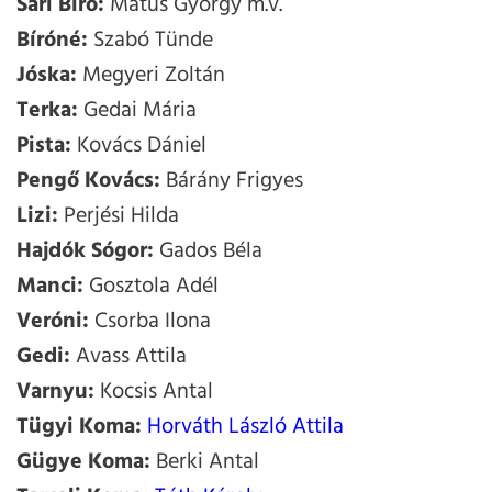
Sári Bíró:
Matus György m.v.
Bíróné:
Szabó Tünde
Jóska:
Megyeri Zoltán
Terka:
Gedai Mária
Pista:
Kovács Dániel
Pengő Kovács:
Bárány Frigyes
Lizi:
Perjési Hilda
Hajdók Sógor:
Gados Béla
Manci:
Gosztola Adél
Veróni:
Csorba Ilona
Gedi:
Avass Attila
Varnyu:
Kocsis Antal
Tügyi Koma:
Horváth László Attila
Gügye Koma:
Berki Antal