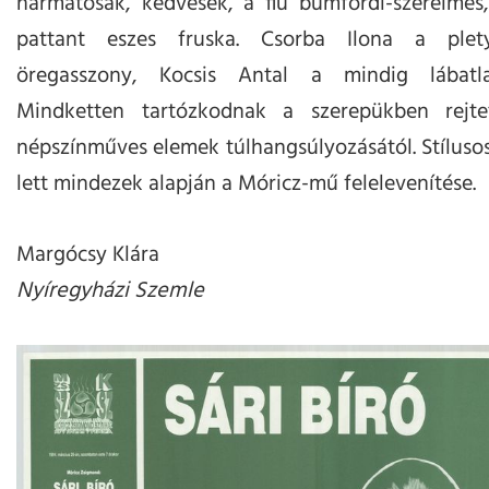
harmatosak, kedvesek, a fiú bumfordi-szerelmes,
pattant eszes fruska. Csorba Ilona a plety
öregasszony, Kocsis Antal a mindig lábatl
Mindketten tartózkodnak a szerepükben rejt
népszínműves elemek túlhangsúlyozásától. Stílusos
lett mindezek alapján a Móricz-mű felelevenítése.
Margócsy Klára
Nyíregyházi Szemle