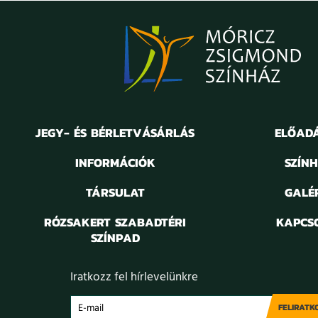
JEGY- ÉS BÉRLETVÁSÁRLÁS
ELŐAD
INFORMÁCIÓK
SZÍN
TÁRSULAT
GALÉ
RÓZSAKERT SZABADTÉRI
KAPCS
SZÍNPAD
Iratkozz fel hírlevelünkre
FELIRATK