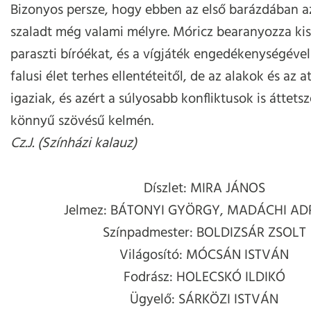
Bizonyos persze, hogy ebben az első barázdában 
szaladt még valami mélyre. Móricz bearanyozza ki
paraszti bíróékat, és a vígjáték engedékenységével 
falusi élet terhes ellentéteitől, de az alakok és az 
igaziak, és azért a súlyosabb konfliktusok is áttet
könnyű szövésű kelmén.
Cz.J. (Színházi kalauz)
Díszlet: MIRA JÁNOS
Jelmez: BÁTONYI GYÖRGY, MADÁCHI AD
Színpadmester: BOLDIZSÁR ZSOLT
Világosító: MÓCSÁN ISTVÁN
Fodrász: HOLECSKÓ ILDIKÓ
Ügyelő: SÁRKÖZI ISTVÁN