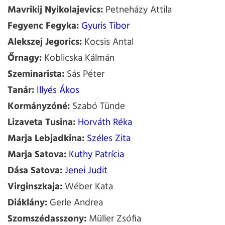
Mavrikij Nyikolajevics:
Petneházy Attila
Fegyenc Fegyka:
Gyuris Tibor
Alekszej Jegorics:
Kocsis Antal
Őrnagy:
Koblicska Kálmán
Szeminarista:
Sás Péter
Tanár:
Illyés Ákos
Kormányzóné:
Szabó Tünde
Lizaveta Tusina:
Horváth Réka
Marja Lebjadkina:
Széles Zita
Marja Satova:
Kuthy Patrícia
Dása Satova:
Jenei Judit
Virginszkaja:
Wéber Kata
Diáklány:
Gerle Andrea
Szomszédasszony:
Müller Zsófia