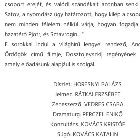
csoport erejét, és valódi szándékait azonban senki
Satov, a nyomdász úgy határozott, hogy kilép a csop
nem minden félelem nélkül várja, hogyan fogadja
hazatérő Pjotr, és Sztavrogin…”
E sorokkal indul a világhírű lengyel rendező, An
Ördögök című filmje, Dosztojevszkij regényének a
amely előadásunk alapjául is szolgál.
Díszlet: HORESNYI BALÁZS
Jelmez: RÁTKAI ERZSÉBET
Zeneszerző: VEDRES CSABA
Dramaturg: PERCZEL ENIKŐ
Konzultáns: KOVÁCS KRISTÓF
Súgó: KOVÁCS KATALIN