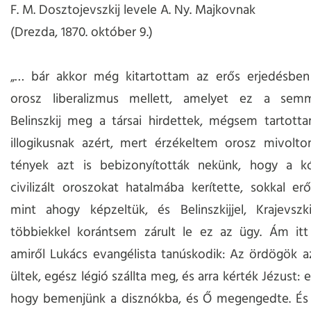
F. M. Dosztojevszkij levele A. Ny. Majkovnak
(Drezda, 1870. október 9.)
„… bár akkor még kitartottam az erős erjedésben
orosz liberalizmus mellett, amelyet ez a sem
Belinszkij meg a társai hirdettek, mégsem tartot
illogikusnak azért, mert érzékeltem orosz mivolto
tények azt is bebizonyították nekünk, hogy a k
civilizált oroszokat hatalmába kerítette, sokkal er
mint ahogy képzeltük, és Belinszkijjel, Krajevszk
többiekkel korántsem zárult le ez az ügy. Ám itt 
amiről Lukács evangélista tanúskodik: Az ördögök 
ültek, egész légió szállta meg, és arra kérték Jézust
hogy bemenjünk a disznókba, és Ő megengedte. És