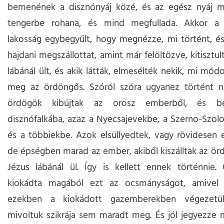
bemenének a disznónyáj közé, és az egész nyáj m
tengerbe rohana, és mind megfullada. Akkor a 
lakosság egybegyűlt, hogy megnézze, mi történt, é
hajdani megszállottat, amint már felöltözve, kitisztult
lábánál ült, és akik látták, elmesélték nekik, mi mód
meg az ördöngős. Szóról szóra ugyanez történt ná
ördögök kibújtak az orosz emberből, és b
disznófalkába, azaz a Nyecsajevekbe, a Szerno-Szol
és a többiekbe. Azok elsüllyedtek, vagy rövidesen e
de épségben marad az ember, akiből kiszálltak az örd
Jézus lábánál ül. Így is kellett ennek történnie.
kiokádta magából ezt az ocsmányságot, amivel 
ezekben a kiokádott gazemberekben végezetü
mivoltuk szikrája sem maradt meg. És jól jegyezze