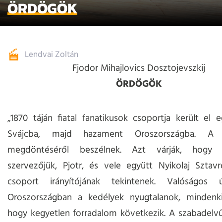
ÖRDÖGÖK
Lendvai Zoltán
Fjodor Mihajlovics Dosztojevszkij
ÖRDÖGÖK
„1870 táján fiatal fanatikusok csoportja került el 
Svájcba, majd hazament Oroszországba. A 
megdöntéséről beszélnek. Azt várják, hogy vi
szervezőjük, Pjotr, és vele együtt Nyikolaj Sztavr
csoport irányítójának tekintenek. Valóságos 
Oroszországban a kedélyek nyugtalanok, mindenki 
hogy kegyetlen forradalom következik. A szabadelvű