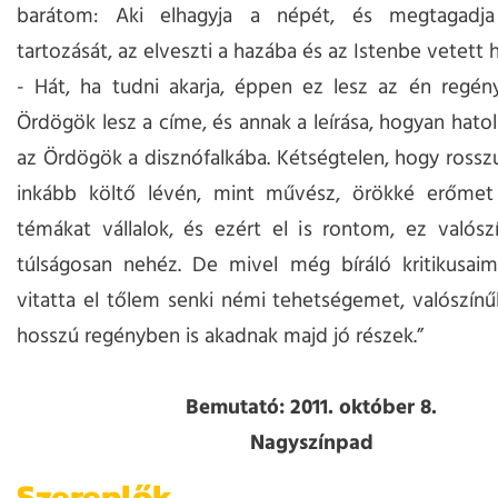
barátom: Aki elhagyja a népét, és megtagadj
tartozását, az elveszti a hazába és az Istenbe vetett hi
- Hát, ha tudni akarja, éppen ez lesz az én regén
Ördögök lesz a címe, és annak a leírása, hogyan hato
az Ördögök a disznófalkába. Kétségtelen, hogy rossz
inkább költő lévén, mint művész, örökké erőme
témákat vállalok, és ezért el is rontom, ez valós
túlságosan nehéz. De mivel még bíráló kritikusai
vitatta el tőlem senki némi tehetségemet, valószín
hosszú regényben is akadnak majd jó részek.”
Bemutató: 2011. október 8.
Nagyszínpad
Szereplők