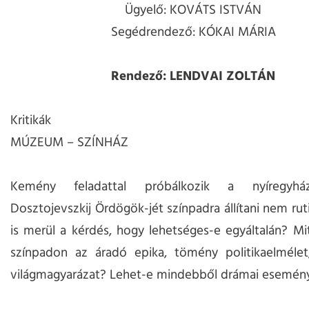
Ügyelő: KOVÁTS ISTVÁN
Segédrendező: KÓKAI MÁRIA
Rendező: LENDVAI ZOLTÁN
Kritikák
MÚZEUM – SZÍNHÁZ
Kemény feladattal próbálkozik a nyíregyház
Dosztojevszkij Ördögök-jét színpadra állítani nem rut
is merül a kérdés, hogy lehetséges-e egyáltalán? Mi
színpadon az áradó epika, tömény politikaelmélet
világmagyarázat? Lehet-e mindebből drámai esemény