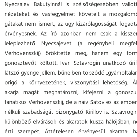
Nyecsajev Bakutyinnál is szélsőségesebben vallott
nézeteket és vasfegyelmet követelt a mozgalomb
gátakat nem ismert, az ügy kizárólagosságát fogadt
érvényesnek. Az író azonban nem csak a kissze
leleplezhető Nyecsajevet (a regénybeli megfel
Verhovenszkij) örökítette meg, hanem egy for
gonosztevőt költött. Ivan Sztavrogin unatkozó úrif
látszó gyenge jellem, bűneiben tobzódó „gyámoltala
origó a környezetének, viszonyítási lehetőség. Ál
akarja magát meghatározni, kifejezni a gonosz
fanatikus Verhovenszkij, de a naiv Satov és az ember 
nélküli szabadságát bizonygató Kirillov is. Sztavrogi
különböző elvárások és akaratok kusza hálójában, 
érti szerepét. Áttételesen érvényesül akarata: h