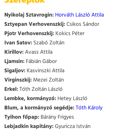
Nyikolaj Sztavrogin:
Horváth László Attila
Sztyepan Verhovenszkij:
Csikos Sándor
Pjotr Verhovenszkij:
Kokics Péter
Ivan Satov:
Szabó Zoltán
Kirillov:
Avass Attila
Ljamsin:
Fábián Gábor
Sigaljov:
Kasvinszki Attila
Virginszkij:
Mezei Zoltán
Erkel:
Tóth Zoltán László
Lembke, kormányzó:
Hetey László
Blum, a kormányzó segédje:
Tóth Károly
Tyihon főpap:
Bárány Frigyes
Lebjadkin kapitány:
Gyuricza István