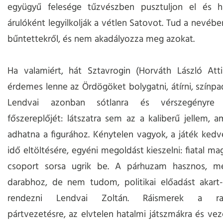
együgyű felesége tűzvészben pusztuljon el és h
árulóként legyilkolják a vétlen Satovot. Tud a nevébe
bűntettekről, és nem akadályozza meg azokat.
Ha valamiért, hát Sztavrogin (Horváth László Attil
érdemes lenne az Ördögöket bolygatni, átírni, színpad
Lendvai azonban sótlanra és vérszegényre h
főszereplőjét: látszatra sem az a kaliberű jellem, a
adhatna a figurához. Kénytelen vagyok, a játék ked
idő eltöltésére, egyéni megoldást kieszelni: fiatal mag
csoport sorsa ugrik be. A párhuzam hasznos, 
darabhoz, de nem tudom, politikai előadást akart-
rendezni Lendvai Zoltán. Ráismerek a radi
pártvezetésre, az elvtelen hatalmi játszmákra és veze