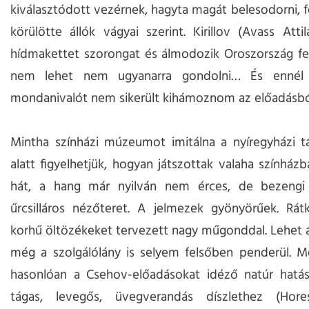
kiválasztódott vezérnek, hagyta magát belesodorni, f
körülötte állók vágyai szerint. Kirillov (Avass Attil
hídmakettet szorongat és álmodozik Oroszország fe
nem lehet nem ugyanarra gondolni… És ennél
mondanivalót nem sikerült kihámoznom az előadásból
Mintha színházi múzeumot imitálna a nyíregyházi tá
alatt figyelhetjük, hogyan játszottak valaha színházb
hát, a hang már nyilván nem érces, de bezengi a
űrcsilláros nézőteret. A jelmezek gyönyörűek. Rát
korhű öltözékeket tervezett nagy műgonddal. Lehet 
még a szolgálólány is selyem felsőben penderül. M
hasonlóan a Csehov-előadásokat idéző natúr hatású
tágas, levegős, üvegverandás díszlethez (Hore