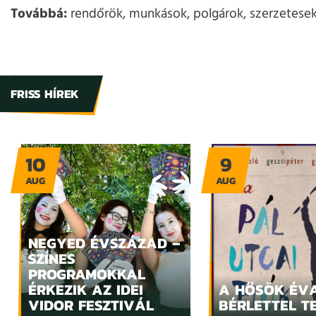
Továbbá:
rendőrök, munkások, polgárok, szerzetese
FRISS HÍREK
10
9
AUG
AUG
NEGYED ÉVSZÁZAD –
SZÍNES
PROGRAMOKKAL
ÉRKEZIK AZ IDEI
A HŐSÖK ÉV
VIDOR FESZTIVÁL
BÉRLETTEL T