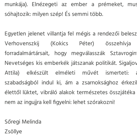
munkája). Elnézegeti az ember a prémeket, mus
sóhajtozik: milyen szép! És semmi több.
Egyetlen jelenet villantja fel mégis a rendezői belesz
Verhovenszkij (Kokics Péter) összehívja á
forradalmártársait, hogy megválasszák Sztavrogin
Nevetséges kis emberkék játszanak politikát. Sigaljov
Attila) elkészült elméleti művét ismerteti: 
szabadságból indul ki, ám a zsarnoksághoz érkezik
élettől lüktet, vibráló alakok természetes összjátéka 
nem az ingujjra kell figyelni: lehet szórakozni!
Sőregi Melinda
Zsöllye