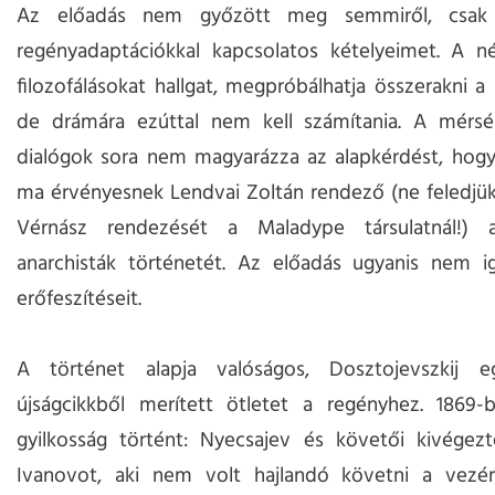
Az előadás nem győzött meg semmiről, csak
regényadaptációkkal kapcsolatos kételyeimet. A n
filozofálásokat hallgat, megpróbálhatja összerakni a
de drámára ezúttal nem kell számítania. A mérsé
dialógok sora nem magyarázza az alapkérdést, hogy
ma érvényesnek Lendvai Zoltán rendező (ne feledjük
Vérnász rendezését a Maladype társulatnál!) 
anarchisták történetét. Az előadás ugyanis nem ig
erőfeszítéseit.
A történet alapja valóságos, Dosztojevszkij e
újságcikkből merített ötletet a regényhez. 1869-b
gyilkosság történt: Nyecsajev és követői kivégezt
Ivanovot, aki nem volt hajlandó követni a vezér u