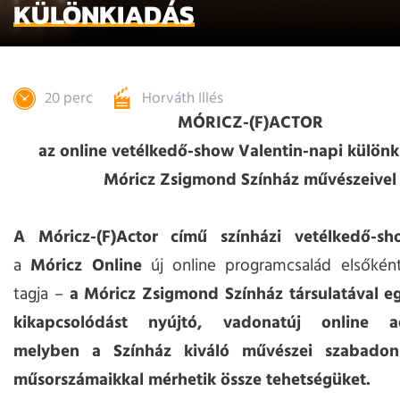
KÜLÖNKIADÁS
20 perc
Horváth Illés
MÓRICZ-(F)ACTOR
az online vetélkedő-show Valentin-napi különk
Móricz Zsigmond Színház művészeivel
A Móricz-(F)Actor című színházi vetélkedő-sh
a
Móricz Online
új online programcsalád elsőként
tagja –
a Móricz Zsigmond Színház társulatával eg
kikapcsolódást nyújtó, vadonatúj online ad
melyben a Színház kiváló művészei szabadon 
műsorszámaikkal mérhetik össze tehetségüket.