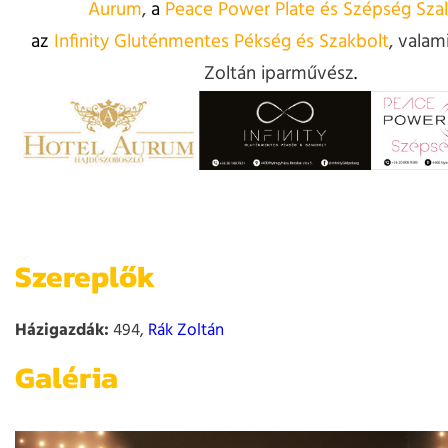
Aurum
,
a
Peace Power Plate és Szépség Sza
az
Infinity Gluténmentes Pékség és Szakbolt
, valam
Zoltán iparművész
.
Szereplők
Házigazdák:
494,
Rák Zoltán
Galéria