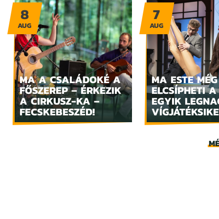
8
7
AUG
AUG
MA A CSALÁDOKÉ A
MA ESTE MÉG
FŐSZEREP – ÉRKEZIK
ELCSÍPHETI A
A CIRKUSZ-KA –
EGYIK LEGN
FECSKEBESZÉD!
VÍGJÁTÉKSIKE
MÉ