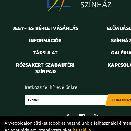
JEGY- ÉS BÉRLETVÁSÁRLÁS
ELŐADÁS
INFORMÁCIÓK
SZÍNHÁ
TÁRSULAT
GALÉRI
RÓZSAKERT SZABADTÉRI
KAPCSOL
SZÍNPAD
Iratkozz fel hírlevelünkre
FELIRATKOZ
A weboldalon sütiket (cookie) használunk a felhasználói élmény
Az adatvédelemi szabályzatunkat
itt találja
.