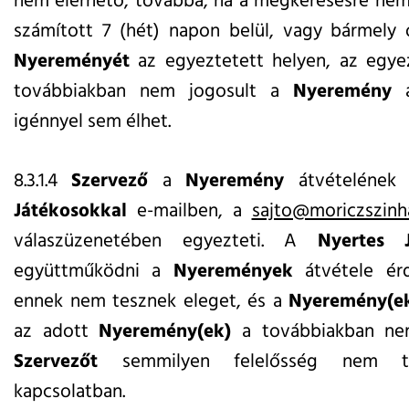
nem elérhető, továbbá, ha a megkeresésre nem 
számított 7 (hét) napon belül, vagy bármely
Nyereményét
az egyeztetett helyen, az egye
továbbiakban nem jogosult a
Nyeremény
á
igénnyel sem élhet.
8.3.1.4
Szervező
a
Nyeremény
átvételének 
Játékosokkal
e-mailben, a
sajto@moriczszinh
válaszüzenetében egyezteti. A
Nyertes 
együttműködni a
Nyeremények
átvétele ér
ennek nem tesznek eleget, és a
Nyeremény(e
az adott
Nyeremény(ek)
a továbbiakban nem
Szervezőt
semmilyen felelősség nem ter
kapcsolatban.