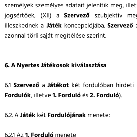
személyek személyes adatait jelenítik meg, illetv
jogsértőek, (XII) a
Szervező
szubjektív meg
illeszkednek a
Játék
koncepciójába.
Szervező
a
azonnal törli saját megítélése szerint.
6. A Nyertes Játékosok kiválasztása
6.1
Szervező
a
Játékot
két fordulóban hirdeti
Fordulók
, illetve
1. Forduló
és
2. Forduló
).
6.2. A
Játék
két
Fordulójának
menete:
6.2.1
Az
1. Forduló
menete