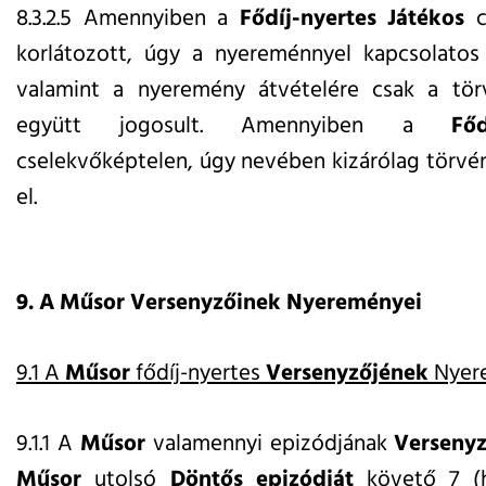
8.3.2.5 Amennyiben a
Fődíj-nyertes
Játékos
c
korlátozott, úgy a nyereménnyel kapcsolatos
valamint a nyeremény átvételére csak a törv
együtt jogosult. Amennyiben a
Főd
cselekvőképtelen, úgy nevében kizárólag törvén
el.
9. A Műsor Versenyzőinek Nyereményei
9.1 A
Műsor
fődíj-nyertes
Versenyzőjének
Nyer
9.1.1 A
Műsor
valamennyi epizódjának
Versenyz
Műsor
utolsó
Döntős epizódját
követő 7 (h