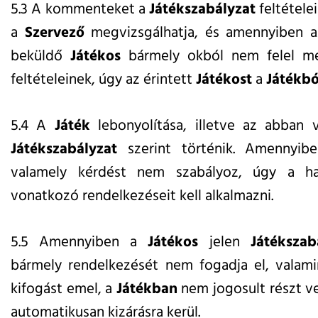
5.3 A kommenteket a
Játékszabályzat
feltétele
a
Szervező
megvizsgálhatja, és amennyiben az
beküldő
Játékos
bármely okból nem felel 
feltételeinek, úgy az érintett
Játékost
a
Játékbó
5.4 A
Játék
lebonyolítása, illetve az abban v
Játékszabályzat
szerint történik. Amennyi
valamely kérdést nem szabályoz, úgy a hat
vonatkozó rendelkezéseit kell alkalmazni.
5.5 Amennyiben a
Játékos
jelen
Játékszab
bármely rendelkezését nem fogadja el, valami
kifogást emel, a
Játékban
nem jogosult részt ve
automatikusan kizárásra kerül.