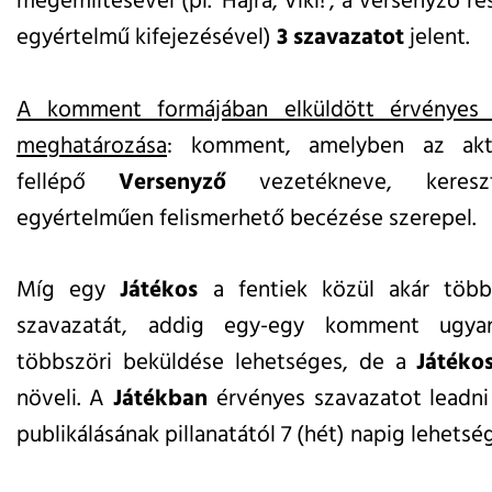
megemlítésével (pl. ’Hajrá, Viki!’, a versenyző r
egyértelmű kifejezésével)
3 szavazatot
jelent.
A komment formájában elküldött érvényes s
meghatározása
: komment, amelyben az aktu
fellépő
Versenyző
vezetékneve, keresz
egyértelműen felismerhető becézése szerepel.
Míg egy
Játékos
a fentiek közül akár több
szavazatát, addig egy-egy komment ugy
többszöri beküldése lehetséges, de a
Játéko
növeli. A
Játékban
érvényes szavazatot leadni
publikálásának pillanatától 7 (hét) napig lehetsé