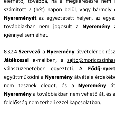
elérhető, továbbá, ha a megkeresésre nem re
számított 7 (hét) napon belül, vagy bármely
Nyereményét
az egyeztetett helyen, az egye
továbbiakban nem jogosult a
Nyeremény
á
igénnyel sem élhet.
8.3.2.4
Szervező
a
Nyeremény
átvételének rész
Játékossal
e-mailben, a
sajto@moriczszinhaz
válaszüzenetében egyezteti. A
Fődíj-nyer
együttműködni a
Nyeremény
átvétele érdekéb
nem tesznek eleget, és a
Nyeremény
átv
Nyeremény
a továbbiakban nem vehető át, és 
felelősség nem terheli ezzel kapcsolatban.