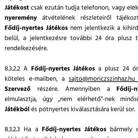
Játékost
csak ezután tudja telefonon, vagy ele
nyeremény
átvételének részleteiről tájékoz
Fődíj-nyertes Játékos
nem jelentkezik a kihir
belül, a jelentkezésre további 24 óra plusz 
rendelkezésére.
8.3.2.2 A
Fődíj-nyertes
Játékos
a plusz 24 ór
köteles e-mailben, a
sajto@moriczszinhaz.h
Szervező
részére. Amennyiben a
Fődíj-
elmulasztja, úgy „nem elérhető”-nek minősü
Játékból
és pótnyertes kiválasztására kerül sor.
8.3.2.3 Ha a
Fődíj-nyertes
Játékos
bármely o