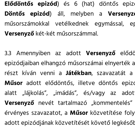
Elődöntős epizód
) és 6 (hat) döntős epiz
Döntős epizód
) áll, melyben a
Versenyz
műsorszámokkal vetélkednek egymással, e
Versenyző
két-két műsorszámmal.
3.3 Amennyiben az adott
Versenyző
elődön
epizódjaiban elhangzó műsorszámai elnyerték 
részt kíván venni a
Játékban
,
szavazatát
Műsor
adott elődöntős, illetve döntős epizó
alatt „lájkolás”, „imádás”, és/vagy az ado
Versenyző
nevét tartalmazó „kommentelés” 
érvényes szavazatot,
a
Műsor
közvetítése foly
adott epizódjának közvetítését követő legkésőbb