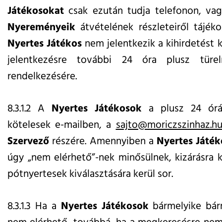
Játékosokat
csak ezután tudja telefonon, vag
Nyereményeik
átvételének részleteiről tájéko
Nyertes Játékos
nem jelentkezik a kihirdetést 
jelentkezésre további 24 óra plusz tür
rendelkezésére.
8.3.1.2 A
Nyertes Játékosok
a plusz 24 órás
kötelesek e-mailben, a
sajto@moriczszinhaz.h
Szervező
részére. Amennyiben a
Nyertes Játé
úgy „nem elérhető”-nek minősülnek, kizárásra 
pótnyertesek kiválasztására kerül sor.
8.3.1.3 Ha a
Nyertes Játékosok
bármelyike bár