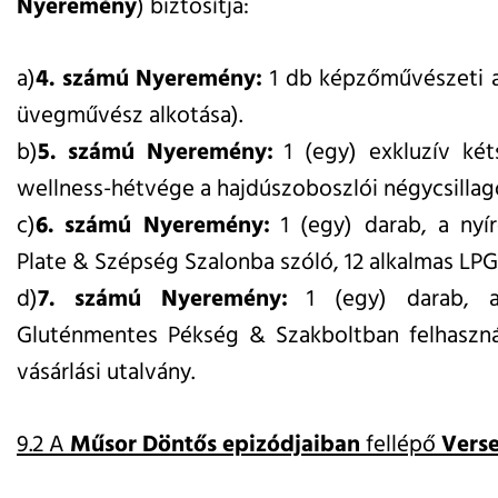
Nyeremény
) biztosítja:
a)
4. számú Nyeremény:
1 db képzőművészeti a
üvegművész alkotása).
b)
5. számú Nyeremény:
1 (egy) exkluzív két
wellness-hétvége a hajdúszoboszlói négycsilla
c)
6.
számú Nyeremény:
1 (egy) darab,
a nyí
Plate & Szépség Szalonba szóló,
12 alkalmas LPG
d)
7. számú Nyeremény:
1 (egy) darab, a n
Gluténmentes Pékség & Szakboltban felhaszn
vásárlási utalvány.
9.2 A
Műsor
Döntős epizódjaiban
fellépő
Vers