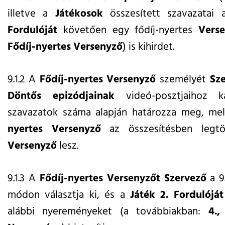
illetve a
Játékosok
összesített szavazatai
Fordulóját
követően egy fődíj-nyertes
Vers
Fődíj-nyertes Versenyző
) is kihirdet.
9.1.2 A
Fődíj-nyertes Versenyző
személyét
Sz
Döntős epizódjainak
videó-posztjaihoz k
szavazatok száma alapján határozza meg, me
nyertes Versenyző
az összesítésben legtö
Versenyző
lesz.
9.1.3 A
Fődíj-nyertes Versenyzőt Szervező
a 9
módon választja ki, és a
Játék 2. Fordulóját
alábbi nyereményeket (a továbbiakban:
4., 