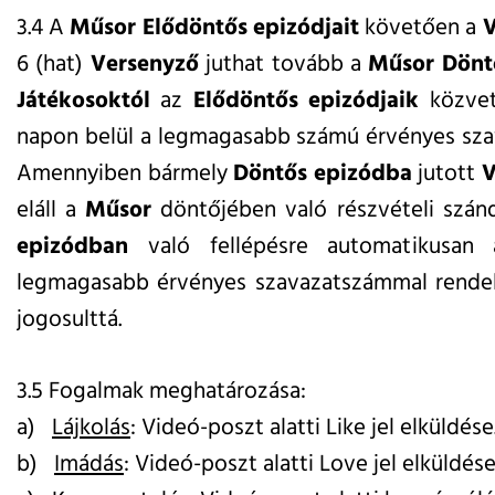
3.4 A
Műsor
Elődöntős epizódjait
követően a
V
6 (hat)
Versenyző
juthat tovább a
Műsor
Dönt
Játékosoktól
az
Elődöntős epizódjaik
közvet
napon belül a legmagasabb számú érvényes szav
Amennyiben bármely
Döntős epizódba
jutott
V
eláll a
Műsor
döntőjében való részvételi szán
epizódban
való fellépésre automatikusan
legmagasabb érvényes szavazatszámmal rend
jogosulttá.
3.5 Fogalmak meghatározása:
a)
Lájkolás
: Videó-poszt alatti Like jel elküldése
b)
Imádás
: Videó-poszt alatti Love jel elküldése