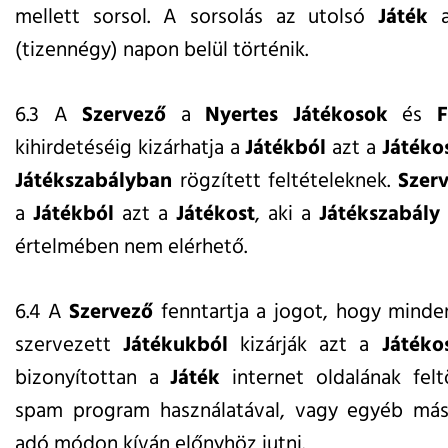
mellett sorsol. A sorsolás az utolsó
Játék
a
(tizennégy) napon belül történik.
6.3 A
Szervező
a
Nyertes Játékosok
és
F
kihirdetéséig kizárhatja a
Játékból
azt a
Játéko
Játékszabályban
rögzített feltételeknek.
Szer
a
Játékból
azt a
Játékost
, aki a
Játékszabály
értelmében nem elérhető.
6.4 A
Szervező
fenntartja a jogot, hogy minde
szervezett
Játékukból
kizárják azt a
Játéko
bizonyítottan a
Játék
internet oldalának felt
spam program használatával, vagy egyéb más 
adó módon kíván előnyhöz jutni.