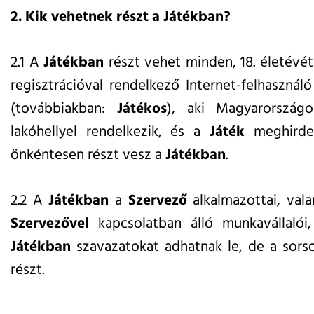
2. Kik vehetnek részt a Játékban?
2.1 A
Játékban
részt vehet minden, 18. életévét
regisztrációval rendelkező Internet-felhaszná
(továbbiakban:
Játékos
), aki Magyarország
lakóhellyel rendelkezik, és a
Játék
meghirdet
önkéntesen részt vesz a
Játékban
.
2.2 A
Játékban
a
Szervező
alkalmazottai, vala
Szervezővel
kapcsolatban álló munkavállalói
Játékban
szavazatokat adhatnak le, de a sor
részt.