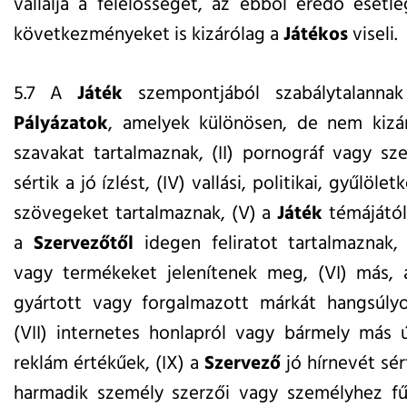
vállalja a felelősséget, az ebből eredő esetl
következményeket is kizárólag a
Játékos
viseli.
5.7 A
Játék
szempontjából szabálytalanna
Pályázatok
, amelyek különösen, de nem kizá
szavakat tartalmaznak, (II) pornográf vagy szex
sértik a jó ízlést, (IV) vallási, politikai, gyűlöl
szövegeket tartalmaznak, (V) a
Játék
témájától 
a
Szervezőtől
idegen feliratot tartalmaznak,
vagy termékeket jelenítenek meg, (VI) más,
gyártott vagy forgalmazott márkát hangsúlyo
(VII) internetes honlapról vagy bármely más út
reklám értékűek, (IX) a
Szervező
jó hírnevét sér
harmadik személy szerzői vagy személyhez fű