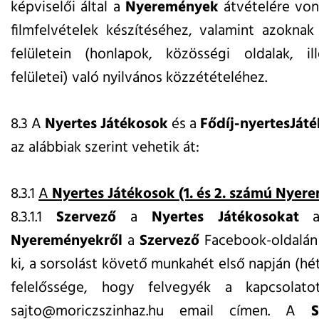
képviselői által a
Nyeremények
átvételére von
filmfelvételek készítéséhez, valamint azokna
felületein (honlapok, közösségi oldalak, il
felületei) való nyilvános közzétételéhez.
8.3 A
Nyertes Játékosok
és a
Fődíj-nyertesJát
az alábbiak szerint vehetik át:
8.3.1
A
Nyertes Játékosok
(1. és 2. számú Nyer
8.3.1.1
Szervező
a
Nyertes Játékosokat
Nyereményekről
a
Szervező
Facebook-oldalán 
ki, a sorsolást követő munkahét első napján (hé
felelőssége, hogy felvegyék a kapcsola
sajto@moriczszinhaz.hu
email címen. A
Sz