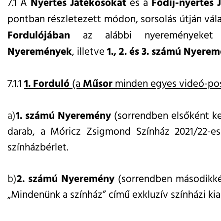
7.1 A
Nyertes Játékosokat
és a
Fődíj-nyertes 
pontban részletezett módon, sorsolás útján válas
Fordulójában
az alábbi nyereményeket 
Nyeremények
, illetve
1., 2. és 3. számú Nyere
7.1.1
1. Forduló
(a
Műsor
minden egyes videó-pos
a)
1. számú Nyeremény
(sorrendben elsőként ker
darab, a Móricz Zsigmond Színház 2021/22-es
színházbérlet.
b)
2. számú Nyeremény
(sorrendben másodikkén
„Mindenünk a színház” című exkluzív színházi ki