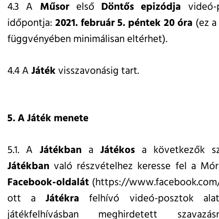
4.3 A
Műsor
első
Döntős epizódja
videó-p
időpontja:
2021. február 5. péntek 20 óra
(ez a
függvényében minimálisan eltérhet).
4.4 A
Játék
visszavonásig tart.
5. A Játék menete
5.1. A
Játékban
a
Játékos
a következők sze
Játékban
való részvételhez keresse fel a Mó
Facebook-oldalát
(
https://www.facebook.com
ott a
Játékra
felhívó videó-posztok ala
játékfelhívásban meghirdetett szavazás