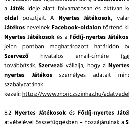
a
Játék
ideje alatt folyamatosan és aktívan 
oldal
posztjait. A
Nyertes Játékosok,
val
Játékos
neveinek
Facebook-oldalon
történő ki
Nyertes Játékosok
és a
Fődíj-nyertes Játékos
jelen pontban meghatározott határidőn bel
Szervező
hivatalos email-címére (
sa
továbbítsák.
Szervező
vállalja, hogy a
Nyerte
nyertes Játékos
személyes adatait minde
szabályzatának me
kezeli:
https://www.moriczszinhaz.hu/adatvede
8.2
Nyertes Játékosok
és
Fődíj-nyertes Ját
átvételével összefüggésben – hozzájárulnak a
S