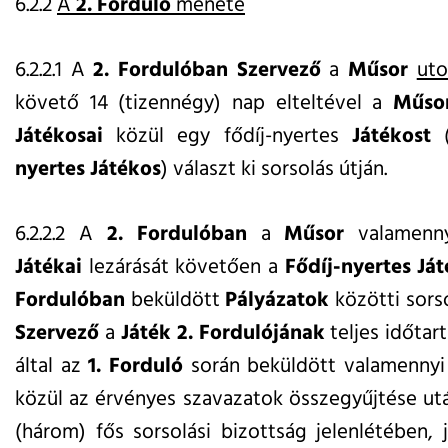
6.2.2
A
2. Forduló
menete
6.2.2.1 A
2. Fordulóban
Szervező
a
Műsor
uto
követő 14 (tizennégy) nap elteltével a
Műso
Játékosai
közül egy fődíj-nyertes
Játékost
(
nyertes Játékos
) választ ki sorsolás útján.
6.2.2.2 A
2. Fordulóban
a
Műsor
valamenny
Játékai
lezárását követően a
Fődíj-nyertes Já
Fordulóban
beküldött
Pályázatok
közötti sorso
Szervező
a
Játék 2. Fordulójának
teljes időtar
által az
1. Forduló
során beküldött valamenny
közül az érvényes szavazatok összegyűjtése ut
(három) fős sorsolási bizottság jelenlétében,