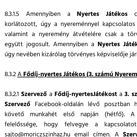
8.3.1.5 Amennyiben a
Nyertes Játékos
cs
korlátozott, úgy a nyereménnyel kapcsolatos
valamint a nyeremény átvételére csak a törv
együtt jogosult. Amennyiben a
Nyertes Játé
úgy nevében kizárólag törvényes képviselője járh
8.3.2
A
Fődíj-nyertes
Játékos (3. számú Nyere
8.3.2.1
Szervező
a
Fődíj-nyertesJátékost
a
3. 
Szervező
Facebook-oldalán lévő posztban hi
követő munkahét első napján (hétfő).
felelőssége, hogy felvegye a kapcsola
sajto@moriczszinhaz.hu
email címen. A
Szer