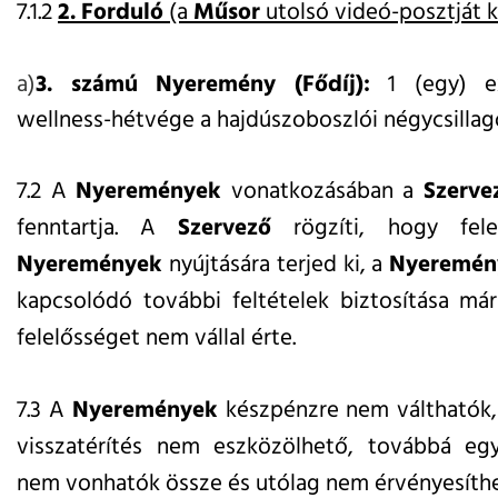
7.1.2
2. Forduló
(a
Műsor
utolsó videó-posztját 
a)
3. számú Nyeremény (Fődíj):
1 (egy) ex
wellness-hétvége a hajdúszoboszlói négycsilla
7.2 A
Nyeremények
vonatkozásában a
Szerve
fenntartja. A
Szervező
rögzíti, hogy fele
Nyeremények
nyújtására terjed ki, a
Nyeremén
kapcsolódó további feltételek biztosítása má
felelősséget nem vállal érte.
7.3 A
Nyeremények
készpénzre nem válthatók,
visszatérítés nem eszközölhető, továbbá e
nem vonhatók össze és utólag nem érvényesíthe