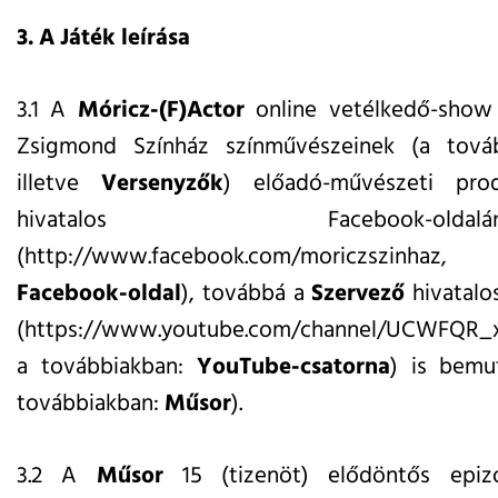
3. A Játék leírása
3.1 A
Móricz-(F)Actor
online vetélkedő-show 
Zsigmond Színház színművészeinek (a tová
illetve
Versenyzők
) előadó-művészeti pr
hivatalos Facebook-oldalá
(
http://www.facebook.com/moriczszinhaz
, a
Facebook-oldal
), továbbá a
Szervező
hivatalo
(
https://www.youtube.com/channel/UCWFQR
a továbbiakban:
YouTube-csatorna
) is bemu
továbbiakban:
Műsor
).
3.2 A
Műsor
15 (tizenöt) elődöntős epizó