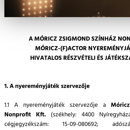
A MÓRICZ ZSIGMOND SZÍNHÁZ NONP
MÓRICZ-(F)ACTOR NYEREMÉNYJ
HIVATALOS RÉSZVÉTELI ÉS JÁTÉKS
1. A nyereményjáték szervezője
1.1 A nyereményjáték szervezője a
Móric
Nonprofit Kft.
(székhely: 4400 Nyíregyháza
cégjegyzékszám: 15-09-080692; adószá