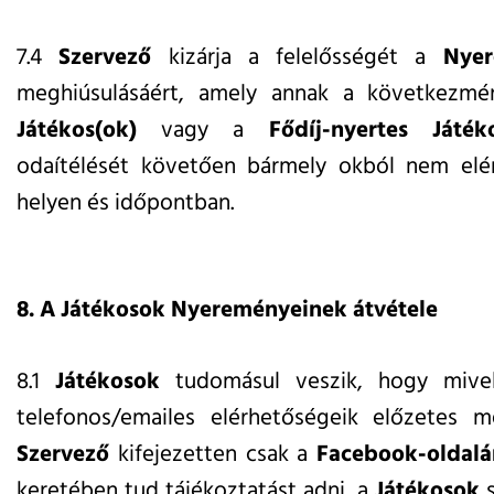
7.4
Szervező
kizárja a felelősségét a
Nye
meghiúsulásáért, amely annak a következm
Játékos(ok)
vagy a
Fődíj-nyertes
Játék
odaítélését követően bármely okból nem elé
helyen és időpontban.
8. A Játékosok Nyereményeinek átvétele
8.1
Játékosok
tudomásul veszik, hogy miv
telefonos/emailes elérhetőségeik előzetes 
Szervező
kifejezetten csak a
Facebook-oldalá
keretében tud tájékoztatást adni, a
Játékosok
s