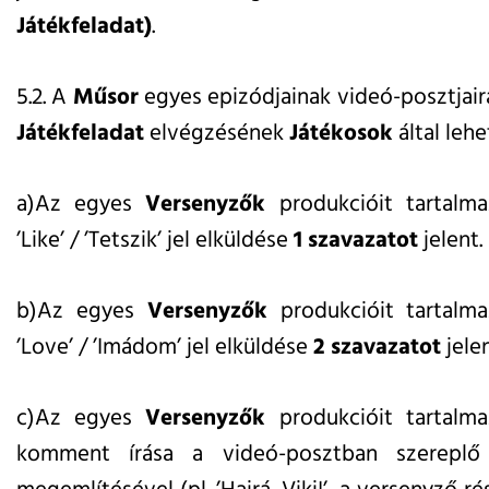
Játékfeladat)
.
5.2. A
Műsor
egyes epizódjainak videó-posztjaira
Játékfeladat
elvégzésének
Játékosok
által leh
a)Az egyes
Versenyzők
produkcióit tartalma
’Like’ / ’Tetszik’ jel elküldése
1 szavazatot
jelent.
b)Az egyes
Versenyzők
produkcióit tartalma
’Love’ / ’Imádom’ jel elküldése
2 szavazatot
jelen
c)Az egyes
Versenyzők
produkcióit tartalma
komment írása a videó-posztban szerepl