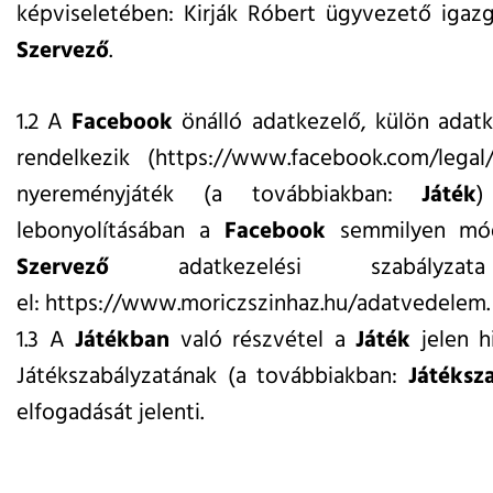
képviseletében: Kirják Róbert ügyvezető igazg
Szervező
.
1.2 A
Facebook
önálló adatkezelő, külön adatk
rendelkezik (https://www.facebook.com/legal
nyereményjáték (a továbbiakban:
Játék
)
lebonyolításában a
Facebook
semmilyen mód
Szervező
adatkezelési szabályza
el:
https://www.moriczszinhaz.hu/adatvedelem
.
1.3 A
Játékban
való részvétel a
Játék
jelen h
Játékszabályzatának (a továbbiakban:
Játéksz
elfogadását jelenti.