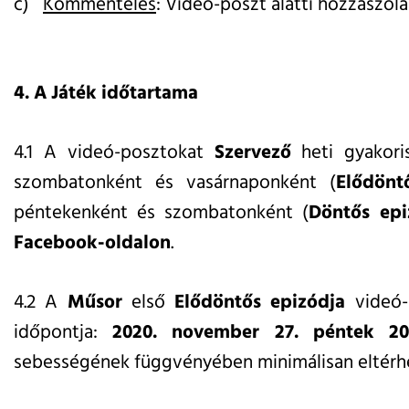
c)
Kommentelés
: Videó-poszt alatti hozzászólá
4. A Játék időtartama
4.1 A videó-posztokat
Szervező
heti gyakori
szombatonként és vasárnaponként (
Elődönt
péntekenként és szombatonként (
Döntős ep
Facebook-oldalon
.
4.2 A
Műsor
első
Elődöntős epizódja
videó-p
időpontja:
2020. november 27. péntek 2
sebességének függvényében minimálisan eltérhe