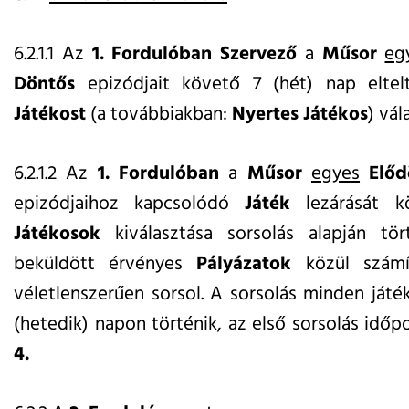
6.2.1.1 Az
1. Fordulóban
Szervező
a
Műsor
eg
Döntős
epizódjait követő 7 (hét) nap eltelt
Játékost
(a továbbiakban:
Nyertes Játékos
) vál
6.2.1.2 Az
1. Fordulóban
a
Műsor
egyes
Előd
epizódjaihoz kapcsolódó
Játék
lezárását 
Játékosok
kiválasztása sorsolás alapján tö
beküldött érvényes
Pályázatok
közül számí
véletlenszerűen sorsol. A sorsolás minden játék
(hetedik) napon történik, az első sorsolás időp
4.