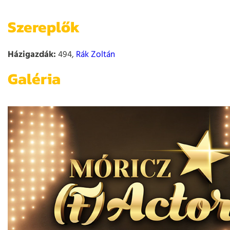
Szereplők
Házigazdák:
494,
Rák Zoltán
Galéria