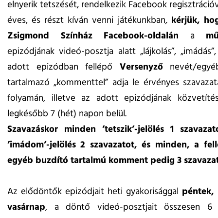
elnyerik tetszését, rendelkezik Facebook regisztrációv
éves, és részt kíván venni játékunkban
,
kérjük, ho
Zsigmond Színház
Facebook-oldalán
a
mű
epizódjának videó-posztja alatt „lájkolás”, „imádás”
adott epizódban fellépő
Versenyző
nevét/egyéb
tartalmazó „kommenttel” adja le érvényes szavazat
folyamán, illetve az adott epizódjának közvetíté
legkésőbb 7 (hét) napon belül.
Szavazáskor minden ’tetszik’-jelölés 1 szavaza
’imádom’-jelölés 2 szavazatot, és minden, a fel
egyéb buzdító tartalmú komment pedig 3 szavazat
Az elődöntők epizódjait heti gyakorisággal
péntek,
vasárnap
, a döntő videó-posztjait összesen 6 