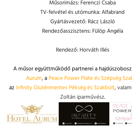
Műsorimázs: Ferenczi Csaba
TV-felvétel és utómunka: Alfabrand
Gyártásvezető: Rácz László
Rendezőasszisztens: Fülöp Angéla
Rendező: Horváth Illés
A műsor együttműködő partnerei a hajdúszobosz
Aurum
,
a
Peace Power Plate és Szépség Sza
az
Infinity Gluténmentes Pékség és Szakbolt
, valam
Zoltán iparművész
.