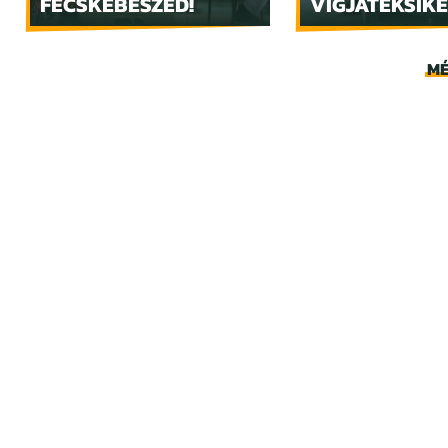
FECSKEBESZÉD!
VÍGJÁTÉKSIKE
MÉ