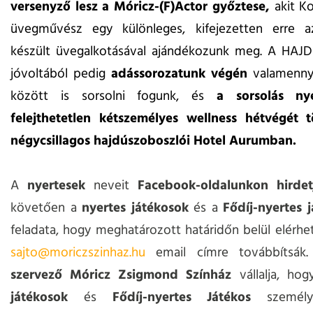
versenyző lesz a Móricz-(F)Actor győztese,
akit K
üvegművész egy különleges, kifejezetten erre a
készült üvegalkotásával ajándékozunk meg. A HAJD
jóvoltából pedig
adássorozatunk végén
valamenny
között is sorsolni fogunk, és
a sorsolás ny
felejthetetlen kétszemélyes wellness hétvégét t
négycsillagos hajdúszoboszlói Hotel Aurumban.
A
nyertesek
neveit
Facebook-oldalunkon hirde
követően a
nyertes játékosok
és a
Fődíj-nyertes 
feladata, hogy meghatározott határidőn belül elérhe
sajto@moriczszinhaz.hu
email címre továbbítsák
szervező Móricz Zsigmond Színház
vállalja, ho
játékosok
és
Fődíj-nyertes Játékos
személye