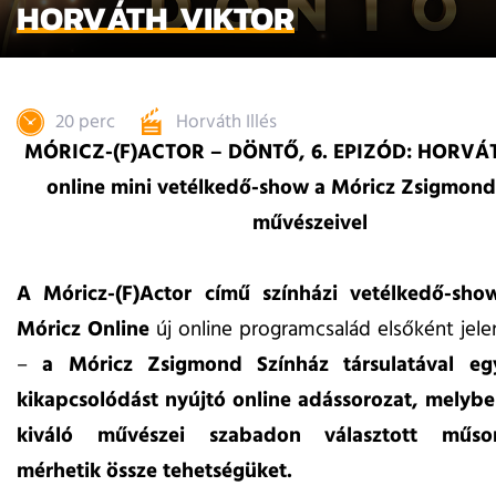
HORVÁTH VIKTOR
20 perc
Horváth Illés
MÓRICZ-(F)ACTOR – DÖNTŐ, 6. EPIZÓD: HORVÁ
online mini vetélkedő-show a Móricz Zsigmond
művészeivel
A Móricz-(F)Actor című színházi vetélkedő-sh
Móricz Online
új online programcsalád elsőként jele
–
a Móricz Zsigmond Színház társulatával egy
kikapcsolódást nyújtó online adássorozat, melybe
kiváló művészei szabadon választott műsor
mérhetik össze tehetségüket.