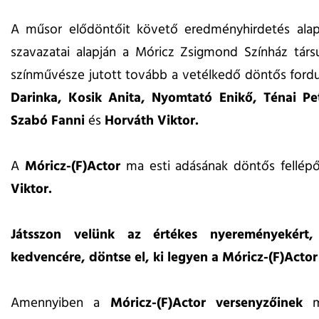
A műsor elődöntőit követő eredményhirdetés alap
szavazatai alapján a Móricz Zsigmond Színház társ
színművésze jutott tovább a vetélkedő döntős ford
Darinka, Kosik Anita, Nyomtató Enikő, Ténai Pe
Szabó Fanni
és
Horváth Viktor.
A
Móricz-(F)Actor
ma esti adásának döntős fellépő
Viktor.
Játsszon velünk az értékes nyereményekért,
kedvencére, döntse el, ki legyen a Móricz-(F)Actor
Amennyiben a
Móricz-(F)Actor versenyzőinek