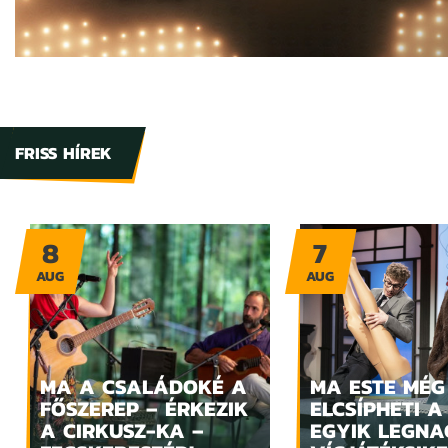
FRISS HÍREK
8
7
AUG
AUG
MA A CSALÁDOKÉ A
MA ESTE MÉG
FŐSZEREP – ÉRKEZIK
ELCSÍPHETI A
A CIRKUSZ-KA –
EGYIK LEGN