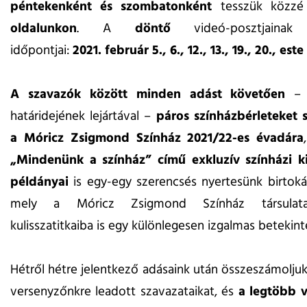
péntekenként és szombatonként
tesszük közz
oldalunkon
. A
döntő
videó-posztjainak p
időpontjai:
2021. február 5., 6., 12., 13., 19., 20., este
A szavazók között minden adást követően
– 
határidejének lejártával –
páros színházbérleteket s
a Móricz Zsigmond Színház 2021/22-es évadára
„Mindenünk a színház” című exkluzív színházi 
példányai
is egy-egy szerencsés nyertesünk birtoká
mely a Móricz Zsigmond Színház társulata
kulisszatitkaiba is egy különlegesen izgalmas betekinté
Hétről hétre jelentkező adásaink után összeszámolju
versenyzőnkre leadott szavazataikat, és
a legtöbb v