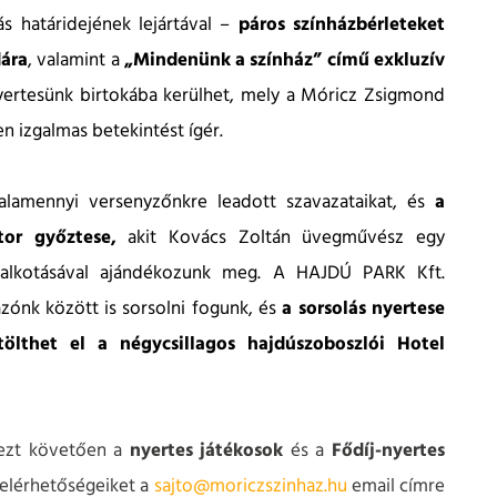
s határidejének lejártával –
páros színházbérleteket
dára
, valamint a
„Mindenünk a színház” című exkluzív
yertesünk birtokába kerülhet, mely a Móricz Zsigmond
en izgalmas betekintést ígér.
alamennyi versenyzőnkre leadott szavazataikat, és
a
ctor győztese,
akit Kovács Zoltán üvegművész egy
vegalkotásával ajándékozunk meg. A HAJDÚ PARK Kft.
ónk között is sorsolni fogunk, és
a sorsolás nyertese
tölthet el a négycsillagos hajdúszoboszlói Hotel
ezt követően a
nyertes játékosok
és a
Fődíj-nyertes
 elérhetőségeiket a
sajto@moriczszinhaz.hu
email címre