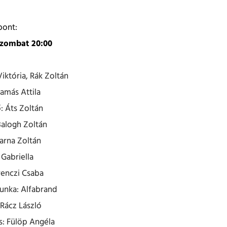
pont:
 szombat 20:00
któria, Rák Zoltán
amás Attila
: Áts Zoltán
Balogh Zoltán
arna Zoltán
 Gabriella
enczi Csaba
unka: Alfabrand
Rácz László
: Fülöp Angéla