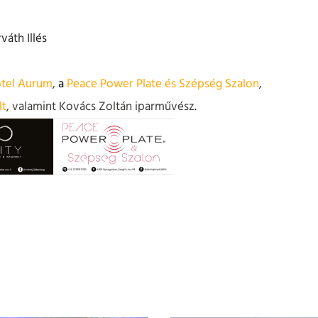
áth Illés
tel Aurum
,
a
Peace Power Plate és Szépség Szalon
,
lt
, valamint Kovács Zoltán iparművész
.