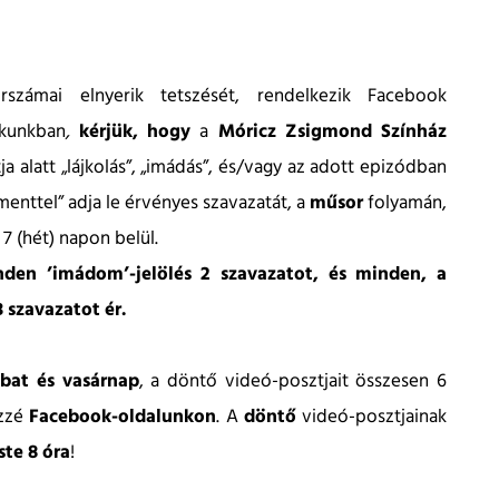
rszámai elnyerik tetszését, rendelkezik Facebook
ékunkban
,
kérjük, hogy
a
Móricz Zsigmond Színház
 alatt „lájkolás”, „imádás”, és/vagy az adott epizódban
nttel” adja le érvényes szavazatát,
a
műsor
folyamán,
7 (hét) napon belül.
inden ’imádom’-jelölés 2 szavazatot, és minden, a
 szavazatot ér.
bat és vasárnap
, a döntő videó-posztjait összesen 6
özzé
Facebook-oldalunkon
. A
döntő
videó-posztjainak
este 8 óra
!