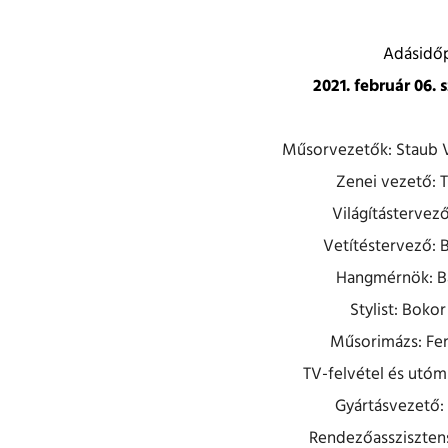
Adásidő
2021. február 06.
Műsorvezetők: Staub Vi
Zenei vezető: T
Világítástervező
Vetítéstervező: 
Hangmérnök: B
Stylist: Bokor
Műsorimázs: Fer
TV-felvétel és utóm
Gyártásvezető: 
Rendezőasszisztens