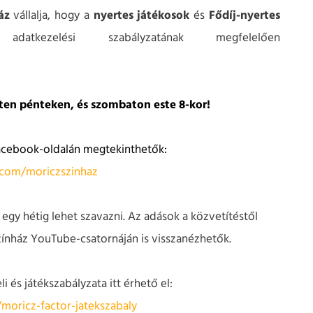
ház
vállalja, hogy a
nyertes játékosok
és
Fődíj-nyertes
tkezelési szabályzatának megfelelően
ten pénteken, és szombaton este 8-kor!
Facebook-oldalán megtekinthetők:
.com/moriczszinhaz
egy hétig lehet szavazni. Az adások a közvetítéstől
zínház YouTube-csatornáján is visszanézhetők.
i és játékszabályzata itt érhető el:
moricz-factor-jatekszabaly