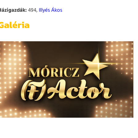
Házigazdák:
494,
Illyés Ákos
Galéria