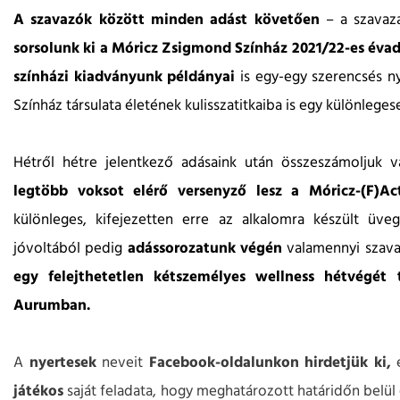
A szavazók között minden adást követően
– a szavazá
sorsolunk ki a Móricz Zsigmond Színház 2021/22-es éva
színházi kiadványunk példányai
is egy-egy szerencsés n
Színház társulata életének kulisszatitkaiba is egy különleges
Hétről hétre jelentkező adásaink után összeszámoljuk v
legtöbb voksot elérő versenyző lesz a Móricz-(F)A
különleges, kifejezetten erre az alkalomra készült ü
jóvoltából pedig
adássorozatunk végén
valamennyi szavaz
egy felejthetetlen kétszemélyes wellness hétvégét 
Aurumban.
A
nyertesek
neveit
Facebook-oldalunkon hirdetjük ki,
játékos
saját feladata, hogy meghatározott határidőn belül