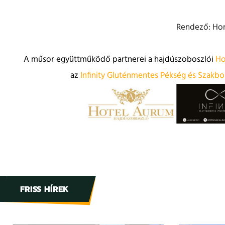
Rendező: Horv
A műsor együttműködő partnerei a hajdúszoboszlói
Ho
az
Infinity Gluténmentes Pékség és Szakbo
FRISS HÍREK