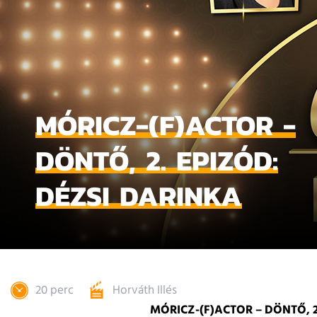
MÓRICZ-(F)ACTOR -
DÖNTŐ, 2. EPIZÓD:
DÉZSI DARINKA
20 perc
Horváth Illés
MÓRICZ-(F)ACTOR – DÖNTŐ, 2