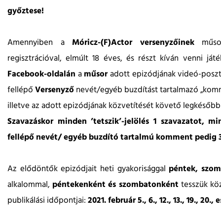
győztese!
Amennyiben a
Móricz-(F)Actor versenyzőinek
műso
regisztrációval, elmúlt 18 éves, és részt kíván venni ját
Facebook-oldalán
a
műsor
adott epizódjának videó-posztja
fellépő
Versenyző
nevét/egyéb buzdítást tartalmazó „komme
illetve az adott epizódjának közvetítését követő legkésőbb 
Szavazáskor minden ’tetszik’-jelölés 1 szavazatot, m
fellépő nevét/ egyéb buzdító tartalmú komment pedig 3
Az elődöntők epizódjait heti gyakorisággal
péntek, szom
alkalommal,
péntekenként és szombatonként
tesszük k
publikálási időpontjai:
2021. február 5., 6., 12., 13., 19., 20., 