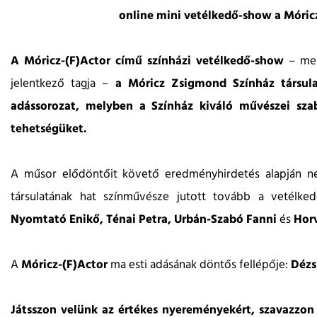
online mini vetélkedő-show a Móri
A Móricz-(F)Actor című színházi vetélkedő-show
– me
jelentkező tagja –
a Móricz Zsigmond Színház társula
adássorozat, melyben a Színház kiváló művészei sza
tehetségüket.
A műsor elődöntőit követő eredményhirdetés alapján né
társulatának hat színművésze jutott tovább a vetélke
Nyomtató Enikő, Ténai Petra, Urbán-Szabó Fanni
és
Horv
A
Móricz-(F)Actor
ma esti adásának döntős fellépője:
Dézsi
Játsszon velünk az értékes nyereményekért, szavazzon 