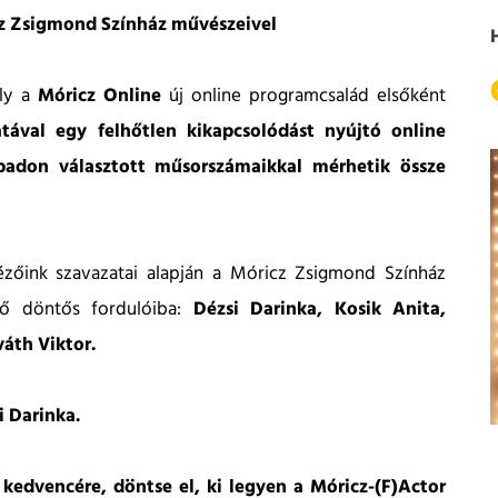
cz Zsigmond Színház művészeivel
ly a
Móricz Online
új online programcsalád elsőként
tával egy felhőtlen kikapcsolódást nyújtó online
badon választott műsorszámaikkal mérhetik össze
zőink szavazatai alapján a Móricz Zsigmond Színház
dő döntős fordulóiba:
Dézsi Darinka, Kosik Anita,
áth Viktor.
 Darinka.
kedvencére, döntse el, ki legyen a Móricz-(F)Actor