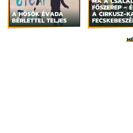
MA A CSALÁ
FŐSZEREP – 
A HŐSÖK ÉVADA
A CIRKUSZ-K
BÉRLETTEL TELJES
FECSKEBESZÉ
MÉ