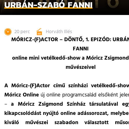
URBÁN-SZABÓ FANNI
20 perc
Horváth Illés
MÓRICZ-(F)ACTOR – DÖNTŐ, 1. EPIZÓD: URB
FANNI
online mini vetélkedő-show a Móricz Zsigmond
művészeivel
A Móricz-(F)Actor című színházi vetélkedő-sh
Móricz Online
új online programcsalád elsőként jele
–
a Móricz Zsigmond Színház társulatával egy
kikapcsolódást nyújtó online adássorozat, melybe
kiváló művészei szabadon választott műsor