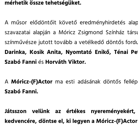
mérhetik össze tehetségüket.
A műsor elődöntőit követő eredményhirdetés alap
szavazatai alapján a Móricz Zsigmond Színház társ
színművésze jutott tovább a vetélkedő döntős ford
Darinka, Kosik Anita, Nyomtató Enikő, Ténai Pe
Szabó Fanni
és
Horváth Viktor.
A
Móricz-(F)Actor
ma esti adásának döntős fellép
Szabó Fanni.
Játsszon velünk az értékes nyereményekért,
kedvencére, döntse el, ki legyen a Móricz-(F)Actor