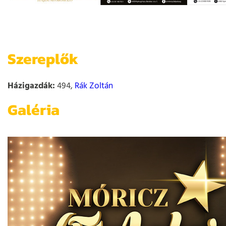
Szereplők
Házigazdák:
494,
Rák Zoltán
Galéria