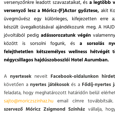
versenyzőnkre leadott szavazataikat, és
a legtöbb v
versenyző lesz a Móricz-(F)Actor győztese,
akit K
üvegművész egy különleges, kifejezetten erre a
készült üvegalkotásával ajándékozunk meg. A HAJD
jóvoltából pedig
adássorozatunk végén
valamenny
között is sorsolni fogunk, és
a sorsolás ny
felejthetetlen kétszemélyes wellness hétvégét t
négycsillagos hajdúszoboszlói Hotel Aurumban.
A
nyertesek
neveit
Facebook-oldalunkon hirde
követően a
nyertes játékosok
és a
Fődíj-nyertes 
feladata, hogy meghatározott határidőn belül elérhe
sajto@moriczszinhaz.hu
email címre továbbítsák
szervező Móricz Zsigmond Színház
vállalja, ho