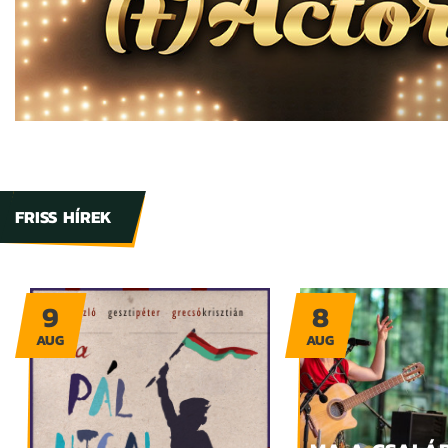
FRISS HÍREK
9
8
AUG
AUG