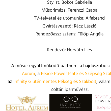
Stylist: Bokor Gabriella
Műsorimázs: Ferenczi Csaba
TV-felvétel és utómunka: Alfabrand
Gyártásvezető: Rácz László
Rendezőasszisztens: Fülöp Angéla
Rendező: Horváth Illés
A műsor együttműködő partnerei a hajdúszobosz
Aurum
,
a
Peace Power Plate és Szépség Sza
az
Infinity Gluténmentes Pékség és Szakbolt
, valam
Zoltán iparművész
.