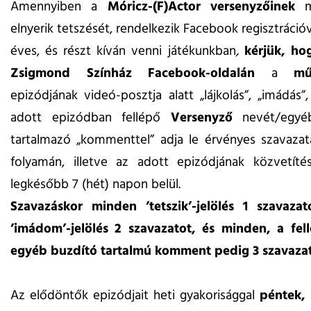
Amennyiben a
Móricz-(F)Actor versenyzőinek
elnyerik tetszését, rendelkezik Facebook regisztrációv
éves, és részt kíván venni játékunkban
,
kérjük, ho
Zsigmond Színház
Facebook-oldalán
a
mű
epizódjának videó-posztja alatt „lájkolás”, „imádás”
adott epizódban fellépő
Versenyző
nevét/egyéb
tartalmazó „kommenttel” adja le érvényes szavazat
folyamán, illetve az adott epizódjának közvetíté
legkésőbb 7 (hét) napon belül.
Szavazáskor minden ’tetszik’-jelölés 1 szavaza
’imádom’-jelölés 2 szavazatot, és minden, a fel
egyéb buzdító tartalmú komment pedig 3 szavazat
Az elődöntők epizódjait heti gyakorisággal
péntek,