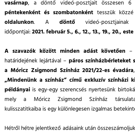
vasárnap
, a döntő videó-posztjait összesen 6 
péntekenként és szombatonként
tesszük közz
oldalunkon
. A
döntő
videó-posztjainak p
időpontjai:
2021. február 5., 6., 12., 13., 19., 20., este
A szavazók között minden adást követően
– 
határidejének lejártával –
páros színházbérleteket s
a Móricz Zsigmond Színház 2021/22-es évadára
„Mindenünk a színház” című exkluzív színházi 
példányai
is egy-egy szerencsés nyertesünk birtoká
mely a Móricz Zsigmond Színház társulata
kulisszatitkaiba is egy különlegesen izgalmas betekinté
Hétről hétre jelentkező adásaink után összeszámolju