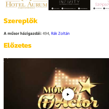
Szereplők
A műsor házigazdái:
494,
Rák Zoltán
Előzetes