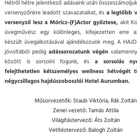
Hétről hétre jelentkező adásaink után összeszámolju
versenyzőnkre leadott szavazataikat, és
a legtöbb v
versenyző lesz a Móricz-(F)Actor győztese,
akit Ko
üvegművész egy különleges, kifejezetten erre a
készült üvegalkotásával ajándékozunk meg. A HAJD
jóvoltából pedig
adássorozatunk végén
valamenny
között is sorsolni fogunk, és
a sorsolás ny
felejthetetlen kétszemélyes wellness hétvégét t
négycsillagos hajdúszoboszlói Hotel Aurumban.
Műsorvezetők: Staub Viktória, Rák Zoltán
Zenei vezető: Tamás Attila
Világítástervező: Áts Zoltán
Vetítéstervező: Balogh Zoltán