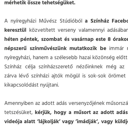
mérhetik össze tehetségüket.
A nyíregyházi Művész Stúdióból
a Színház Faceb
keresztül
közvetített verseny valamennyi adásáb
héten péntek, szombat és vasárnap este 8 órako
népszerű színművészünk mutatkozik be
immár n
nyíregyházi, hanem a szélesebb hazai közönség előtt i
Színház célja színházszerető nézőinknek még az 
zárva lévő színházi ajtók mögül is sok-sok örömet
kikapcsolódást nyújtani.
Amennyiben az adott adás versenyzőjének műsorszám
tetszésüket,
kérjük, hogy a műsort az adott adá
videója alatt ’lájkolják’ vagy ’imádják’, vagy küld