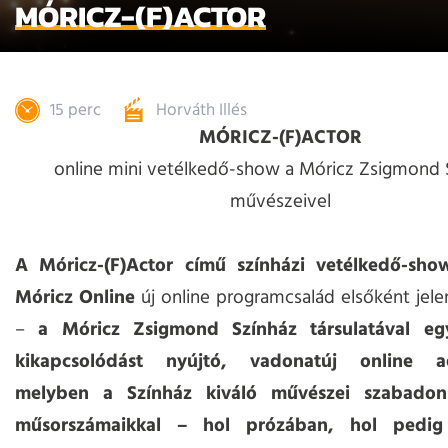
MÓRICZ-(F)ACTOR
15 perc
Horváth Illés
MÓRICZ-(F)ACTOR
online mini vetélkedő-show a Móricz Zsigmond 
művészeivel
A Móricz-(F)Actor című színházi vetélkedő-sho
Móricz Online
új online programcsalád elsőként jele
–
a Móricz Zsigmond Színház társulatával egy
kikapcsolódást nyújtó, vadonatúj online ad
melyben a Színház kiváló művészei szabadon 
műsorszámaikkal – hol prózában, hol pedi