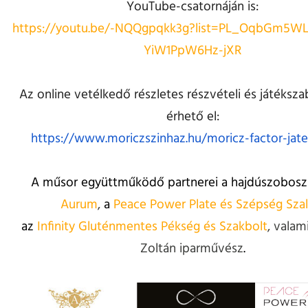
YouTube-csatornáján is:
https://youtu.be/-NQQgpqkk3g?list=PL_OqbGm5W
YiW1PpW6Hz-jXR
Az online vetélkedő részletes részvételi és játékszab
érhető el:
https://www.moriczszinhaz.hu/moricz-factor-jate
A műsor együttműködő partnerei a hajdúszobosz
Aurum
,
a
Peace Power Plate és Szépség Sza
az
Infinity Gluténmentes Pékség és Szakbolt
, valam
Zoltán iparművész
.