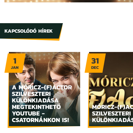
KAPCSOLÓDÓ HÍREK
1
31
JAN
DEC
A MÓRICZ-(F)ACTOR
SZILVESZTERI
KÜLÖNKIADÁSA
MEGTEKINTHETŐ
MÓRICZ-(F)A
YOUTUBE -
SZILVESZTERI
CSATORNÁNKON IS!
KÜLÖNKIADÁ