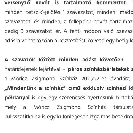
versenyző nevét is tartalmazó kommentet.
minden ’tetszik’-jelölés 1 szavazatot, minden ’imádo
szavazatot, és minden, a fellépőnk nevét tartalm
pedig 3 szavazatot ér. A fenti módon való szavaz
adásra vonatkozóan a közvetítést követő egy hétig l
A szavazók között minden adást követően
– 
határidejének lejártával –
páros színházbérleteket s
a Móricz Zsigmond Színház 2021/22-es évadára,
„Mindenünk a színház” című exkluzív színházi 
példányai
is egy-egy szerencsés nyertesünk birtoká
mely a Móricz Zsigmond Színház társulata
kulisszatitkaiba is egy különlegesen izgalmas betekinté