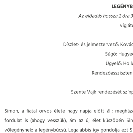
LEGÉNYB
Az előadás hossza 2 óra 3
vígját
Díszlet- és jelmeztervező: Ková
Súgó: Hugyec
Ügyelő: Holl
Rendezőasszisztens
Szente Vajk rendezését színp
Simon, a fiatal orvos élete nagy napja előtt áll: megház
fordulat is (ahogy vesszük), ám az új élet küszöbén S
vőlegénynek: a legénybúcsú. Legalábbis így gondolja ezt Sim