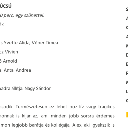
ÚCSÚ
0 perc, egy szünettel.
ék
cs Yvette Alida, Véber Tímea
z Vivien
D
ó Arnold
: Antal Andrea
adra állítja: Nagy Sándor
O
asodik. Természetesen ez lehet pozitív vagy tragikus
imonnak is kijár az, ami minden jobb sorsra érdemes
on legjobb barátja és kollégája, Alex, aki igyekszik is