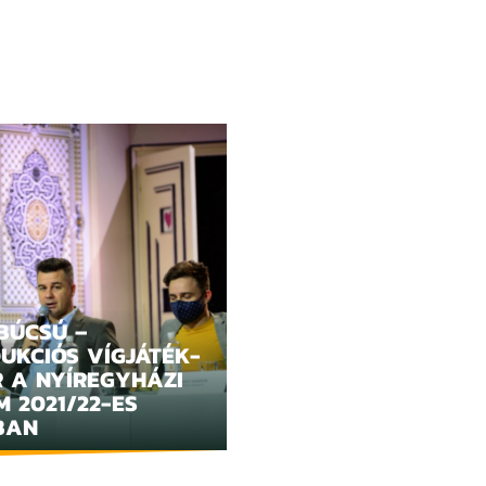
BÚCSÚ –
UKCIÓS VÍGJÁTÉK-
R A NYÍREGYHÁZI
 2021/22-ES
BAN