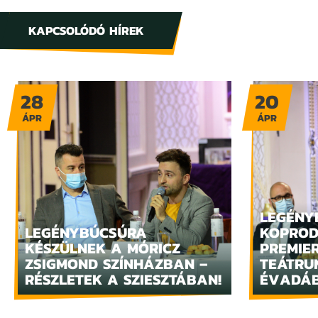
KAPCSOLÓDÓ HÍREK
28
20
ÁPR
ÁPR
LEGÉNY
LEGÉNYBÚCSÚRA
KOPROD
KÉSZÜLNEK A MÓRICZ
PREMIE
ZSIGMOND SZÍNHÁZBAN –
TEÁTRUM
RÉSZLETEK A SZIESZTÁBAN!
ÉVADÁ