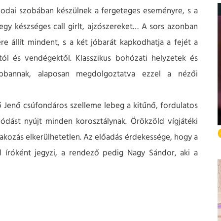
llodai szobában készülnek a fergeteges eseményre, s a
egy készséges call girlt, ajzószereket… A sors azonban
 állít mindent, s a két jóbarát kapkodhatja a fejét a
któl és vendégektől. Klasszikus bohózati helyzetek és
robbannak, alaposan megdolgoztatva ezzel a nézői
Jenő csúfondáros szelleme lebeg a kitűnő, fordulatos
lódást nyújt minden korosztálynak. Örökzöld vígjátéki
akozás elkerülhetetlen. Az előadás érdekessége, hogy a
l íróként jegyzi, a rendező pedig Nagy Sándor, aki a