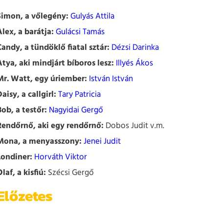
Simon, a vőlegény:
Gulyás Attila
Alex, a barátja:
Gulácsi Tamás
Candy, a tündöklő fiatal sztár:
Dézsi Darinka
Atya, aki mindjárt bíboros lesz:
Illyés Ákos
Mr. Watt, egy úriember:
István István
aisy, a callgirl:
Tary Patricia
Bob, a testőr:
Nagyidai Gergő
Rendőrnő, aki egy rendőrnő:
Dobos Judit v.m.
Mona, a menyasszony:
Jenei Judit
Londiner:
Horváth Viktor
laf, a kisfiú:
Szécsi Gergő
Előzetes