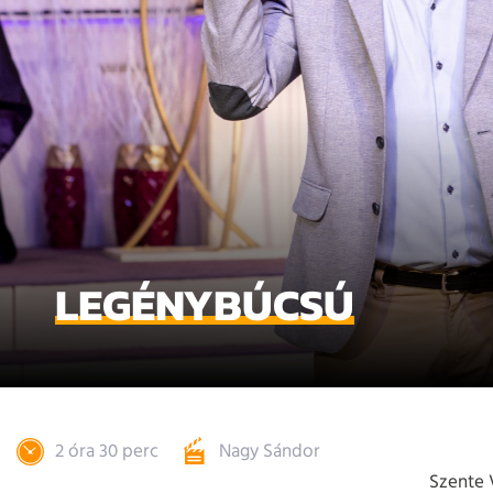
LEGÉNYBÚCSÚ
2 óra 30 perc
Nagy Sándor
Szente 