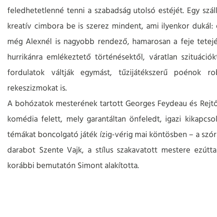
feledhetetlenné tenni a szabadság utolsó estéjét. Egy szá
kreatív cimbora be is szerez mindent, ami ilyenkor dukál: 
még Alexnél is nagyobb rendező, hamarosan a feje tetejére
hurrikánra emlékeztető történésektől, váratlan szituáció
fordulatok váltják egymást, tűzijátékszerű poénok 
rekeszizmokat is.
A bohózatok mesterének tartott Georges Feydeau és Rejtő 
komédia felett, mely garantáltan önfeledt, igazi kikapcso
témákat boncolgató játék ízig-vérig mai köntösben – a szór
darabot Szente Vajk, a stílus szakavatott mestere ezútta
korábbi bemutatón Simont alakította.