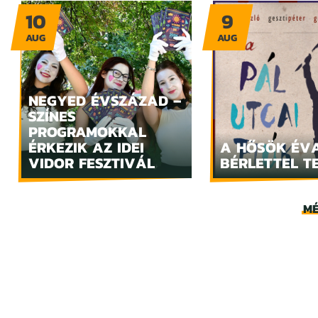
10
9
AUG
AUG
NEGYED ÉVSZÁZAD –
SZÍNES
PROGRAMOKKAL
ÉRKEZIK AZ IDEI
A HŐSÖK ÉV
VIDOR FESZTIVÁL
BÉRLETTEL T
MÉ