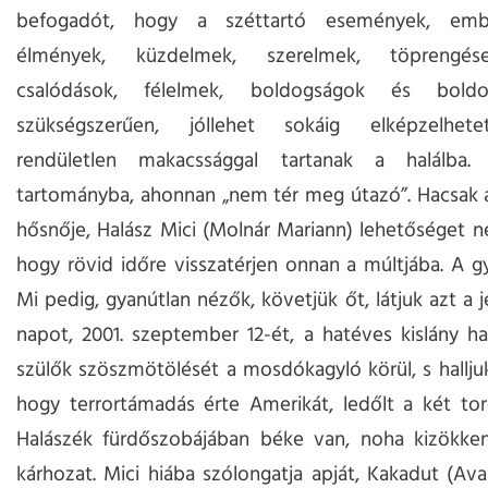
befogadót, hogy a széttartó események, embe
élmények, küzdelmek, szerelmek, töprengés
csalódások, félelmek, boldogságok és boldog
szükségszerűen, jóllehet sokáig elképzelhete
rendületlen makacssággal tartanak a halálba.
tartományba, ahonnan „nem tér meg útazó”. Hacsak 
hősnője, Halász Mici (Molnár Mariann) lehetőséget n
hogy rövid időre visszatérjen onnan a múltjába. A g
Mi pedig, gyanútlan nézők, követjük őt, látjuk azt a 
napot, 2001. szeptember 12-ét, a hatéves kislány ha
szülők szöszmötölését a mosdókagyló körül, s halljuk
hogy terrortámadás érte Amerikát, ledőlt a két tor
Halászék fürdőszobájában béke van, noha kizökken
kárhozat. Mici hiába szólongatja apját, Kakadut (Avas