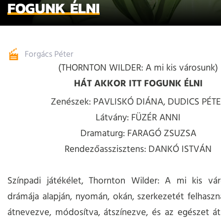
FOGUNK ÉLNI
Forgács Péter
(THORNTON WILDER: A mi kis városunk)
HÁT AKKOR ITT FOGUNK ÉLNI
Zenészek:
PAVLISKÓ DIÁNA, DUDICS PÉTE
Látvány: FÜZÉR ANNI
Dramaturg: FARAGÓ ZSUZSA
Rendezőasszisztens: DANKÓ ISTVÁN
Színpadi játékélet, Thornton Wilder: A mi kis vá
drámája alapján, nyomán, okán, szerkezetét felhasznál
átnevezve, módosítva, átszínezve, és az egészet á