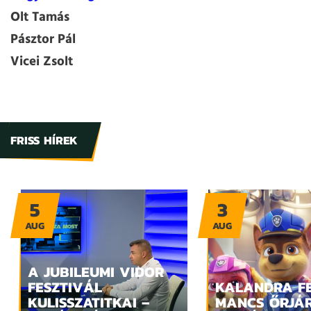
Olt Tamás
Pásztor Pál
Vicei Zsolt
FRISS HÍREK
5
3
AUG
AUG
A JUBILEUMI VIDOR
FESZTIVÁL
KALANDRA FE
KULISSZATITKAI –
MANCS ŐRJÁ