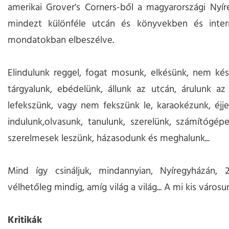
amerikai Grover's Corners-ből a magyarországi Nyír
mindezt különféle utcán és könyvekben és intern
mondatokban elbeszélve.
Elindulunk reggel, fogat mosunk, elkésünk, nem ké
tárgyalunk, ebédelünk, állunk az utcán, árulunk az
lefekszünk, vagy nem fekszünk le, karaokézunk, éjj
indulunk,olvasunk, tanulunk, szerelünk, számítógép
szerelmesek leszünk, házasodunk és meghalunk...
Mind így csináljuk, mindannyian, Nyíregyházán, 
vélhetőleg mindig, amíg világ a világ... A mi kis város
Kritikák