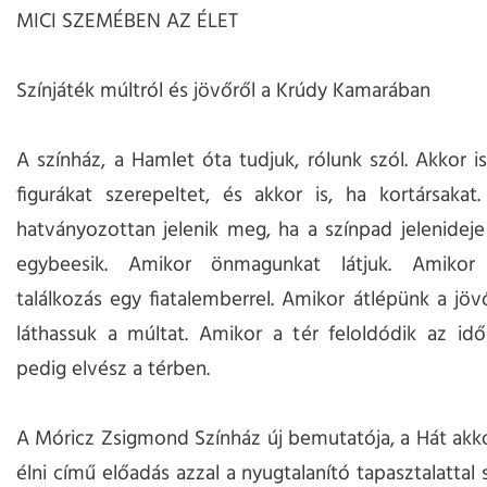
MICI SZEMÉBEN AZ ÉLET
Színjáték múltról és jövőről a Krúdy Kamarában
A színház, a Hamlet óta tudjuk, rólunk szól. Akkor is
figurákat szerepeltet, és akkor is, ha kortársaka
hatványozottan jelenik meg, ha a színpad jelenidej
egybeesik. Amikor önmagunkat látjuk. Amikor 
találkozás egy fiatalemberrel. Amikor átlépünk a jö
láthassuk a múltat. Amikor a tér feloldódik az id
pedig elvész a térben.
A Móricz Zsigmond Színház új bemutatója, a Hát akko
élni című előadás azzal a nyugtalanító tapasztalattal