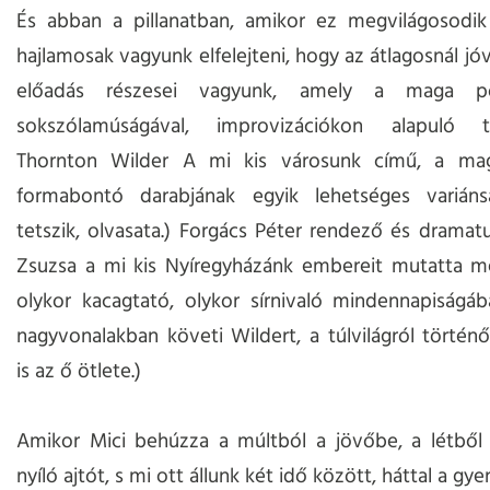
És abban a pillanatban, amikor ez megvilágosodik
hajlamosak vagyunk elfelejteni, hogy az átlagosnál jó
előadás részesei vagyunk, amely a maga p
sokszólamúságával, improvizációkon alapuló te
Thornton Wilder A mi kis városunk című, a ma
formabontó darabjának egyik lehetséges varián
tetszik, olvasata.) Forgács Péter rendező és dramatu
Zsuzsa a mi kis Nyíregyházánk embereit mutatta 
olykor kacagtató, olykor sírnivaló mindennapiságáb
nagyvonalakban követi Wildert, a túlvilágról történő
is az ő ötlete.)
Amikor Mici behúzza a múltból a jövőbe, a létből
nyíló ajtót, s mi ott állunk két idő között, háttal a gy