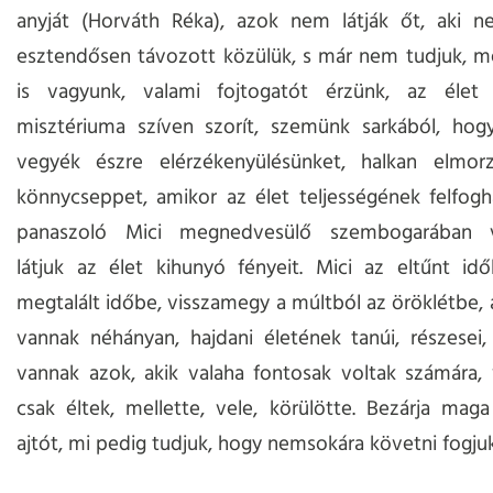
anyját (Horváth Réka), azok nem látják őt, aki ne
esztendősen távozott közülük, s már nem tudjuk, m
is vagyunk, valami fojtogatót érzünk, az élet
misztériuma szíven szorít, szemünk sarkából, ho
vegyék észre elérzékenyülésünket, halkan elmor
könnycseppet, amikor az élet teljességének felfogh
panaszoló Mici megnedvesülő szembogarában vis
látjuk az élet kihunyó fényeit. Mici az eltűnt id
megtalált időbe, visszamegy a múltból az öröklétbe, 
vannak néhányan, hajdani életének tanúi, részesei, 
vannak azok, akik valaha fontosak voltak számára,
csak éltek, mellette, vele, körülötte. Bezárja ma
ajtót, mi pedig tudjuk, hogy nemsokára követni fogjuk