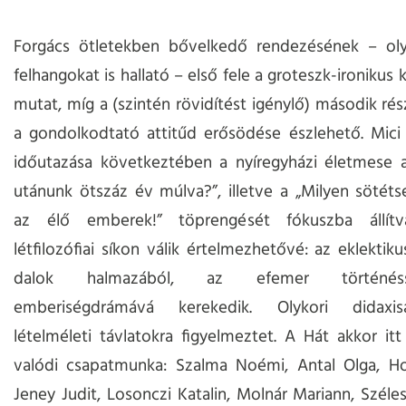
Forgács ötletekben bővelkedő rendezésének – oly
felhangokat is hallató – első fele a groteszk-ironikus
mutat, míg a (szintén rövidítést igénylő) második ré
a gondolkodtató attitűd erősödése észlehető. Mici
időutazása következtében a nyíregyházi életmese 
utánunk ötszáz év múlva?”, illetve a „Milyen sötét
az élő emberek!” töprengését fókuszba állítv
létfilozófiai síkon válik értelmezhetővé: az eklektik
dalok halmazából, az efemer történésszi
emberiségdrámává kerekedik. Olykori didaxis
lételméleti távlatokra figyelmeztet. A Hát akkor itt
valódi csapatmunka: Szalma Noémi, Antal Olga, Ho
Jeney Judit, Losonczi Katalin, Molnár Mariann, Széles