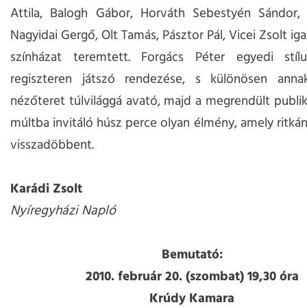
Attila, Balogh Gábor, Horváth Sebestyén Sándor, I
Nagyidai Gergő, Olt Tamás, Pásztor Pál, Vicei Zsolt ig
színházat teremtett. Forgács Péter egyedi stílu
regiszteren játszó rendezése, s különösen anna
nézőteret túlvilággá avató, majd a megrendült publik
múltba invitáló húsz perce olyan élmény, amely ritkán
visszadöbbent.
Karádi Zsolt
Nyíregyházi Napló
Bemutató:
2010. február 20. (szombat) 19,30 óra
Krúdy Kamara