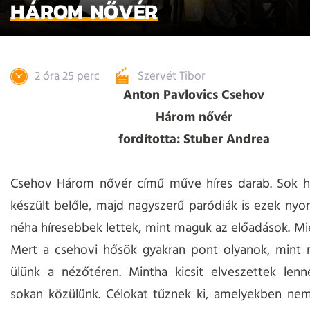
HÁROM NŐVÉR
2 óra 25 perc
Szervét Tibor
Anton Pavlovics Csehov
Három nővér
fordította: Stuber Andrea
Csehov Három nővér című műve híres darab. Sok hí
készült belőle, majd nagyszerű paródiák is ezek ny
néha híresebbek lettek, mint maguk az előadások. Mié
Mert a csehovi hősök gyakran pont olyanok, mint m
ülünk a nézőtéren. Mintha kicsit elveszettek lenn
sokan közülünk. Célokat tűznek ki, amelyekben nem