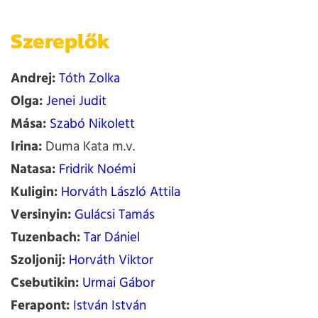
Szereplők
Andrej:
Tóth Zolka
Olga:
Jenei Judit
Mása:
Szabó Nikolett
Irina:
Duma Kata m.v.
Natasa:
Fridrik Noémi
Kuligin:
Horváth László Attila
Versinyin:
Gulácsi Tamás
Tuzenbach:
Tar Dániel
Szoljonij:
Horváth Viktor
Csebutikin:
Urmai Gábor
Ferapont:
István István