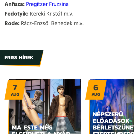
Anfisza:
Pregitzer Fruzsina
Fedotyik:
Kereki Kristóf m.v.
Rode:
Rácz-Enzsöl Benedek m.v.
FRISS HÍREK
7
6
AUG
AUG
NÉPSZERŰ
ELŐADÁSOK
MA ESTE MÉG
BÉRLETSZÜNE
ELCSÍPHETI A NYÁR
SZEPTEMBER