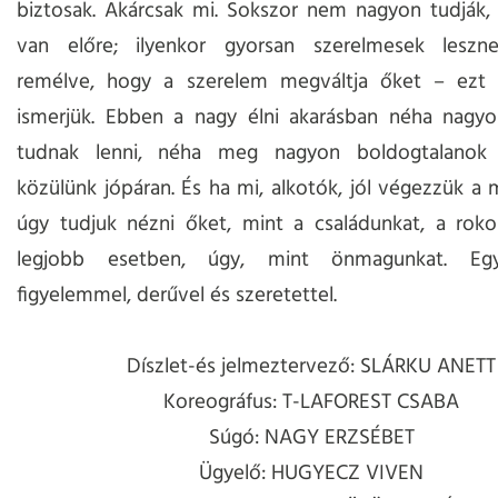
biztosak. Akárcsak mi. Sokszor nem nagyon tudják,
van előre; ilyenkor gyorsan szerelmesek leszne
remélve, hogy a szerelem megváltja őket – ezt 
ismerjük. Ebben a nagy élni akarásban néha nagy
tudnak lenni, néha meg nagyon boldogtalanok 
közülünk jópáran. És ha mi, alkotók, jól végezzük a
úgy tudjuk nézni őket, mint a családunkat, a roko
legjobb esetben, úgy, mint önmagunkat. Együt
figyelemmel, derűvel és szeretettel.
Díszlet-és jelmeztervező: SLÁRKU ANETT
Koreográfus: T-LAFOREST CSABA
Súgó: NAGY ERZSÉBET
Ügyelő: HUGYECZ VIVEN