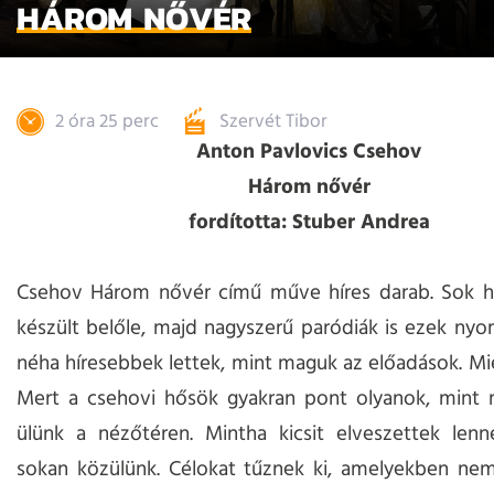
HÁROM NŐVÉR
2 óra 25 perc
Szervét Tibor
Anton Pavlovics Csehov
Három nővér
fordította: Stuber Andrea
Csehov Három nővér című műve híres darab. Sok hí
készült belőle, majd nagyszerű paródiák is ezek ny
néha híresebbek lettek, mint maguk az előadások. Mié
Mert a csehovi hősök gyakran pont olyanok, mint m
ülünk a nézőtéren. Mintha kicsit elveszettek lenn
sokan közülünk. Célokat tűznek ki, amelyekben nem