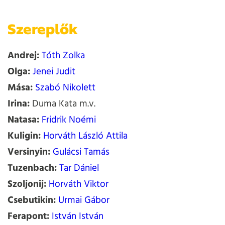
Szereplők
Andrej:
Tóth Zolka
Olga:
Jenei Judit
Mása:
Szabó Nikolett
Irina:
Duma Kata m.v.
Natasa:
Fridrik Noémi
Kuligin:
Horváth László Attila
Versinyin:
Gulácsi Tamás
Tuzenbach:
Tar Dániel
Szoljonij:
Horváth Viktor
Csebutikin:
Urmai Gábor
Ferapont:
István István