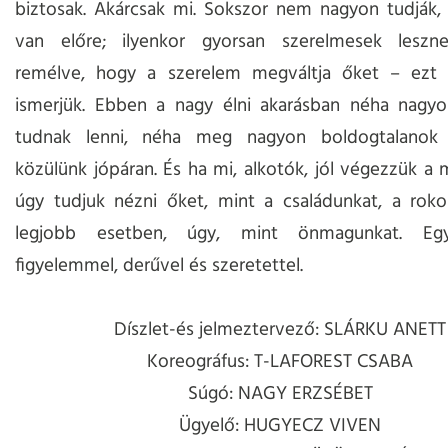
biztosak. Akárcsak mi. Sokszor nem nagyon tudják,
van előre; ilyenkor gyorsan szerelmesek leszne
remélve, hogy a szerelem megváltja őket – ezt 
ismerjük. Ebben a nagy élni akarásban néha nagy
tudnak lenni, néha meg nagyon boldogtalanok 
közülünk jópáran. És ha mi, alkotók, jól végezzük a
úgy tudjuk nézni őket, mint a családunkat, a roko
legjobb esetben, úgy, mint önmagunkat. Együt
figyelemmel, derűvel és szeretettel.
Díszlet-és jelmeztervező: SLÁRKU ANETT
Koreográfus: T-LAFOREST CSABA
Súgó: NAGY ERZSÉBET
Ügyelő: HUGYECZ VIVEN