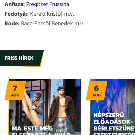
Anfisza:
Pregitzer Fruzsina
Fedotyik:
Kereki Kristóf m.v.
Rode:
Rácz-Enzsöl Benedek m.v.
FRISS HÍREK
7
6
AUG
AUG
NÉPSZERŰ
ELŐADÁSOK
MA ESTE MÉG
BÉRLETSZÜNE
ELCSÍPHETI A NYÁR
SZEPTEMBER