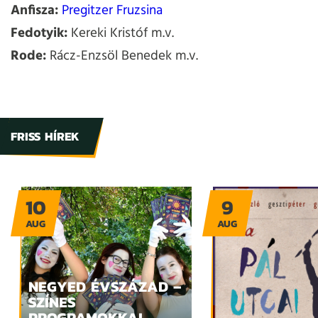
Anfisza:
Pregitzer Fruzsina
Fedotyik:
Kereki Kristóf m.v.
Rode:
Rácz-Enzsöl Benedek m.v.
FRISS HÍREK
10
9
AUG
AUG
NEGYED ÉVSZÁZAD –
SZÍNES
PROGRAMOKKAL