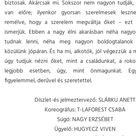
biztosak. Akárcsak mi. Sokszor nem nagyon tudják,
van előre; ilyenkor gyorsan szerelmesek leszne
remélve, hogy a szerelem megváltja őket – ezt 
ismerjük. Ebben a nagy élni akarásban néha nagy
tudnak lenni, néha meg nagyon boldogtalanok 
közülünk jópáran. És ha mi, alkotók, jól végezzük a
úgy tudjuk nézni őket, mint a családunkat, a roko
legjobb esetben, úgy, mint önmagunkat. Együt
figyelemmel, derűvel és szeretettel.
Díszlet-és jelmeztervező: SLÁRKU ANETT
Koreográfus: T-LAFOREST CSABA
Súgó: NAGY ERZSÉBET
Ügyelő: HUGYECZ VIVEN