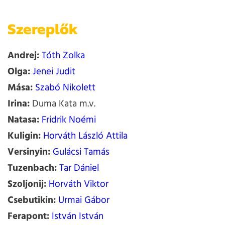
Szereplők
Andrej:
Tóth Zolka
Olga:
Jenei Judit
Mása:
Szabó Nikolett
Irina:
Duma Kata m.v.
Natasa:
Fridrik Noémi
Kuligin:
Horváth László Attila
Versinyin:
Gulácsi Tamás
Tuzenbach:
Tar Dániel
Szoljonij:
Horváth Viktor
Csebutikin:
Urmai Gábor
Ferapont:
István István