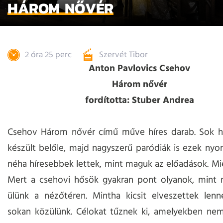
HÁROM NŐVÉR
2 óra 25 perc
Szervét Tibor
Anton Pavlovics Csehov
Három nővér
fordította: Stuber Andrea
Csehov Három nővér című műve híres darab. Sok hí
készült belőle, majd nagyszerű paródiák is ezek ny
néha híresebbek lettek, mint maguk az előadások. Mié
Mert a csehovi hősök gyakran pont olyanok, mint m
ülünk a nézőtéren. Mintha kicsit elveszettek lenn
sokan közülünk. Célokat tűznek ki, amelyekben nem