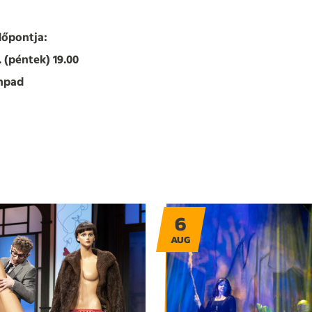
dőpontja:
 (péntek) 19.00
npad
6
AUG