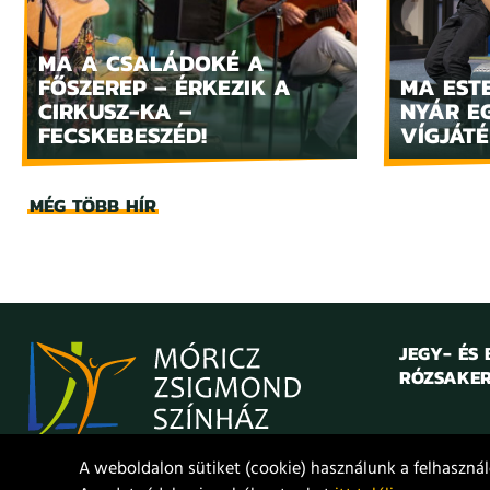
MA A CSALÁDOKÉ A
FŐSZEREP – ÉRKEZIK A
MA ESTE
CIRKUSZ-KA –
NYÁR E
FECSKEBESZÉD!
VÍGJÁTÉ
MÉG TÖBB HÍR
JEGY- ÉS
RÓZSAKER
A weboldalon sütiket (cookie) használunk a felhasználó