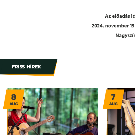
Az előadás i
2024. november 15.
Nagyszí
FRISS HÍREK
8
7
AUG
AUG