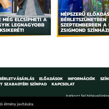
NÉPSZERŰ ELŐADÁ
 MÉG ELCSÍPHETI A
BÉRLETSZÜNETBEN
GYIK LEGNAGYOBB
SZEPTEMBERBEN A 
KSIKERÉT!
ZSIGMOND SZÍNHÁ
 BÉRLETVÁSÁRLÁS
ELŐADÁSOK
INFORMÁCIÓK
SZÍ
T SZABADTÉRI SZÍNPAD
KAPCSOLAT
Iratkozz fel hírlevelünkr
i élmény javítására.