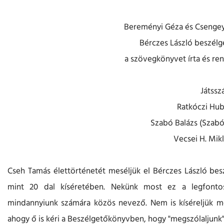
Bereményi Géza és Csengey
Bérczes László beszé
a szövegkönyvet írta és ren
Játssz
Ratkóczi Hub
Szabó Balázs (Szabó
Vecsei H. Mik
Cseh Tamás élettörténetét meséljük el Bérczes László bes
mint 20 dal kíséretében. Nekünk most ez a legfontos
mindannyiunk számára közös nevező. Nem is kíséreljük meg
ahogy ő is kéri a Beszélgetőkönyvben, hogy "megszólaljunk",