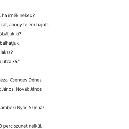
, ha írnék neked?
át, ahogy felém hajolt.
báljuk ki?
álhatjuk.
laksz?
 utca 35.”
éza, Csengey Dénes
 János, Novák János
ámbéki Nyári Színház.
0 perc szünet nélkül.