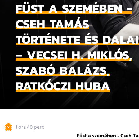
FÜST A SZEMÉBEN -
CSEH TAMÁS
TÖRTÉNETE ÉS DALAI
– VECSEI H. MIKLÓS,
SZABÓ BALÁZS,
RATKÓCZI HUBA
1 óra 40 perc
Füst a szemében - Cseh Ta